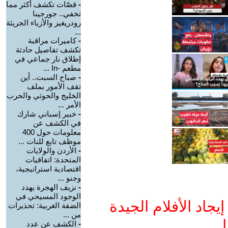
-
قصّات تكشف أكثر مما
تخفي.. جورجينا
رودريغيز والأزياء الجريئة
...
-
كاميرات مراقبة
تكشف تفاصيل حادثة
إطلاق نار جماعي في
مطعم -In ...
-
صباح السبت.. أين
تقف الأمور بملف
الخليج والحوثي والحرب
الأمر ...
-
خبير إسباني شارك
في الكشف عن
معلومات حول 400
موظف تابع للنات ...
-
الأردن والولايات
المتحدة: اتفاقيات
اقتصادية استراتيجية،
وجنو ...
-
نزيف الهجرة يهدد
الوجود المسيحي في
جاد الأفلام الجيدة
الضفة الغربية: تحذيرات
من ...
ا
-
الكشف عن عدد