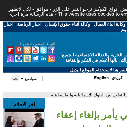
 أنواع الكوكيز نرجو النقر على الزر - موافق - لكي لاتظهر
This website uses cookies to ensure you ge
وكالة أنباء العمال
-
وكالة أنباء حقوق الإنسان
-
اخبار الرياضة
-
اخبار
لوم
التبرع للموقع - ادعمونا
حرية والعدالة الاجتماعية للجميع
"
تى نالها أعلام في الفكر والثقافة
قر هنا لاستخدام الموقع البديل
كوردي
English
ح التعاون بين البنوك الإسرائيلية والفلسطينية
اخر الافلام
ي يأمر بإلغاء إعفاء