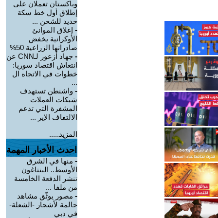
وباكستان تعملان على
إطلاق أول خط سكة
حديد للشحن ...
-
إغلاق الموانئ
الأوكرانية يخفض
صادراتها الزراعية 50%
-
جهاد أزعور لـCNN عن
انتعاش اقتصاد سوريا:
خطوات في الاتجاه ال
...
-
واشنطن تستهدف
شبكات العملات
المشفرة التي تدعم
الالتفاف الإير ...
المزيد.....
احدث الأخبار المهمة
-
منها في الشرق
الأوسط.. البنتاغون
تنشر الدفعة الخامسة
من ملفا ...
-
مصور يوثّق مشاهد
حالمة لأشجار -الشعلة-
في دبي