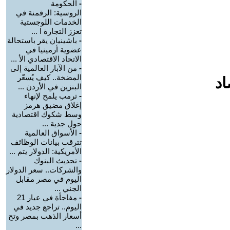
-
الحكومة
الروسية: الرقمنة في
الخدمات اللوجستية
تعزز التجارة ا ...
-
باشينيان يقر باستحالة
عضوية أرمينيا في
الاتحاد الاقتصادي الأ ...
-
من الآبار العالمية إلى
المضخة.. كيف يُسعّر
اد
البنزين في الأردن ...
-
ترمب يلمح لإنهاء
إغلاق مضيق هرمز
وسط شكوك اقتصادية
حول جدية ...
-
الأسواق العالمية
تترقب بيانات الوظائف
الأمريكية: الدولار يتم ...
-
تحديث البنوك
والشركات.. سعر الدولار
اليوم في مصر مقابل
الجني ...
-
مفاجأة في عيار 21
اليوم.. تراجع جديد في
أسعار الذهب بمصر وتح
...