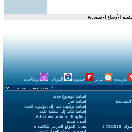
قييم الأوضاع الاقتصادية
بنترست
بلوكر
فليبورد
الموبايل
بودكاست
اضافة موضوع جديد
التضامنية
اضافة خبر
إضافة يوتيوب-فلم إلى يوتيوب التمدن
إضافة كتاب إلى مكتبة التمدن
Add new article - English
أضف حملة
3,732,97
تعديل الموقع الفرعي للكاتب-ة
ابحث في موقع الحوار المتمدن