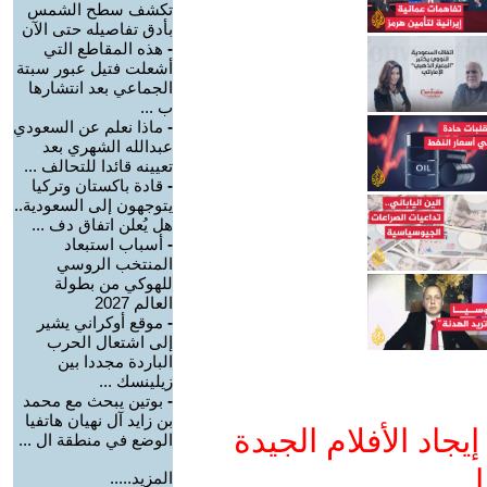
تكشف سطح الشمس
بأدق تفاصيله حتى الآن
-
هذه المقاطع التي
أشعلت فتيل عبور سبتة
الجماعي بعد انتشارها
ب ...
-
ماذا نعلم عن السعودي
عبدالله الشهري بعد
تعيينه قائدا للتحالف ...
-
قادة باكستان وتركيا
يتوجهون إلى السعودية..
هل يُعلن اتفاق دف ...
-
أسباب استبعاد
المنتخب الروسي
للهوكي من بطولة
العالم 2027
-
موقع أوكراني يشير
إلى اشتعال الحرب
الباردة مجددا بين
زيلينسك ...
-
بوتين يبحث مع محمد
بن زايد آل نهيان هاتفيا
جاد الأفلام الجيدة
الوضع في منطقة ال ...
ا
المزيد.....