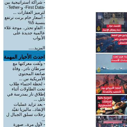
-
شراكة استراتيجية بين
-First Data- و-Tether-
لترميز العقارات ...
-
أسعار خام برنت ترتفع
بنسبة 5%
-
الفاو تحذر.. موجة غلاء
عالمية جديدة على
الأبواب
المزيد.....
احدث الأخبار المهمة
-
وثّقت معركتها مع
سرطان نادر.. وفاة
صانعة المحتوى
الأمريكية س ...
-
لحظة احتماء طلاب
تحت الطاولات أثناء
إطلاق نار بمدرسة في
تايل ...
-
بعد تزايد عمليات
الإنقاذ.. ماليزيا تقيّد
رحلات تسلق الجبال ل
...
-
لأول مرة.. صورة