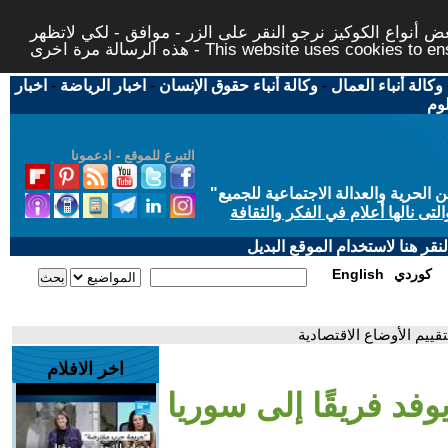
 أنواع الكوكيز نرجو النقر على الزر - موافق - لكي لاتظهر
This website uses cookies to ensure you ge
وكالة أنباء العمال
-
وكالة أنباء حقوق الإنسان
-
اخبار الرياضة
-
اخبار
لوم
التبرع للموقع - ادعمونا
حرية والعدالة الاجتماعية للجميع
"
تى نالها أعلام في الفكر والثقافة
قر هنا لاستخدام الموقع البديل
كوردي
English
قييم الأوضاع الاقتصادية
اخر الافلام
وفد فريقًا إلى سوريا