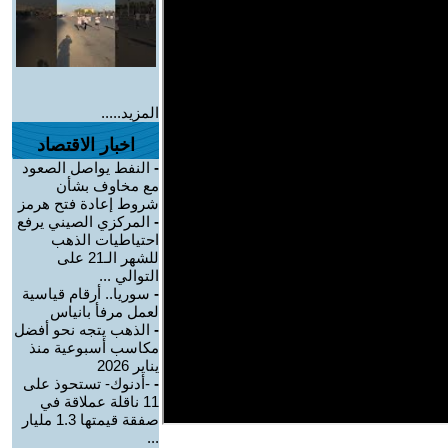
المزيد.....
اخبار الاقتصاد
-
النفط يواصل الصعود
مع مخاوف بشأن
شروط إعادة فتح هرمز
-
المركزي الصيني يرفع
احتياطيات الذهب
للشهر الـ21 على
التوالي ...
-
سوريا.. أرقام قياسية
لعمل مرفأ بانياس
-
الذهب يتجه نحو أفضل
مكاسب أسبوعية منذ
يناير 2026
-
-أدنوك- تستحوذ على
11 ناقلة عملاقة في
صفقة قيمتها 1.3 مليار
...