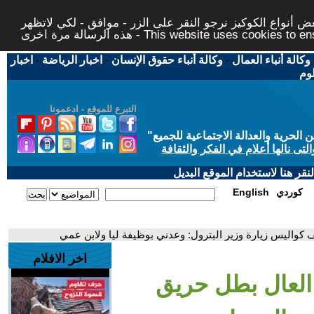
 أنواع الكوكيز نرجو النقر على الزر - موافق - لكي لاتظهر
This website uses cookies to ensure you ge
وكالة أنباء العمال
-
وكالة أنباء حقوق الإنسان
-
اخبار الرياضة
-
اخبار
لوم
التبرع للموقع - ادعمونا
حرية والعدالة الاجتماعية للجميع
"
تى نالها أعلام في الفكر والثقافة
قر هنا لاستخدام الموقع البديل
كوردي
English
كواليس زيارة وزير البترول: وعدني بوظيفة ليا ولابن عمي
اخر الافلام
 العال بطل حريق