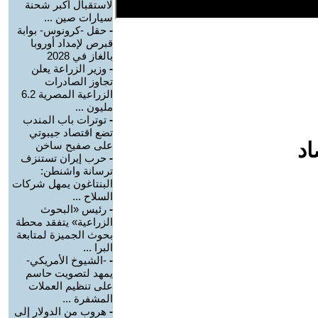
لاستقبال أكبر شحنة
سيارات صين ...
-
حقل -كرونوس- بوابة
قبرص لإمداد أوروبا
بالغاز في 2028
-
وزير الزراعة يعلن
تجاوز الصادرات
الزراعية المصرية 6.2
مليون ...
-
توترات باب المندب
تضع اقتصاد جيبوتي
اد
على صفيح ساخن
-
حرب إيران تستنزف
ترسانة واشنطن:
البنتاغون يمهل شركات
السلاح ...
-
رئيس «البحوث
الزراعية» يتفقد محطة
بحوث الجميزة لمتابعة
البرا ...
-
-الشيوخ الأمريكي-
يمهد لتصويت حاسم
على تنظيم العملات
المشفرة ...
-
هروب من الدولار إلى