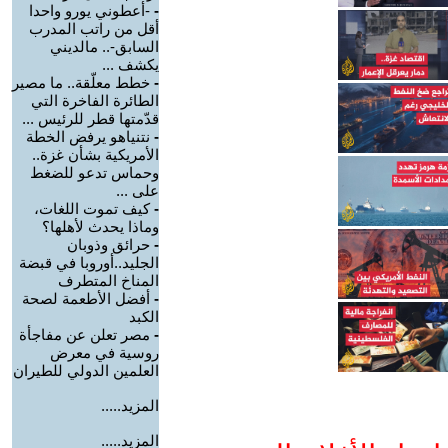
-
-أعطوني يورو واحدا
أقل من راتب المدرب
السابق-.. مالديني
يكشف ...
-
خطط معلّقة.. ما مصير
الطائرة الفاخرة التي
قدّمتها قطر للرئيس ...
-
نتنياهو يرفض الخطة
الأمريكية بشأن غزة..
وحماس تدعو للضغط
على ...
-
كيف تموت اللغات،
وماذا يحدث لأهلها؟
-
حرائق وذوبان
الجليد..أوروبا في قبضة
المناخ المتطرف
-
أفضل الأطعمة لصحة
الكبد
-
مصر تعلن عن مفاجأة
روسية في معرض
العلمين الدولي للطيران
المزيد.....
المزيد.....