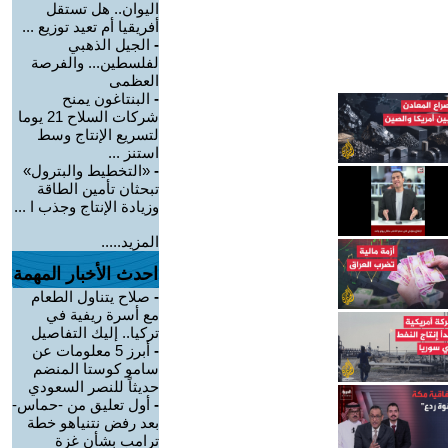
اليوان.. هل تستقل
أفريقيا أم تعيد توزيع ...
-
الجيل الذهبي
لفلسطين... والفرصة
العظمى
-
البنتاغون يمنح
شركات السلاح 21 يوما
لتسريع الإنتاج وسط
استنز ...
-
«التخطيط والبترول»
تبحثان تأمين الطاقة
وزيادة الإنتاج وجذب ا ...
المزيد.....
احدث الأخبار المهمة
-
صلاح يتناول الطعام
مع أسرة ريفية في
تركيا.. إليك التفاصيل
-
أبرز 5 معلومات عن
سامو كوستا المنضم
حديثاً للنصر السعودي
-
أول تعليق من -حماس-
بعد رفض نتنياهو خطة
ترامب بشأن غزة