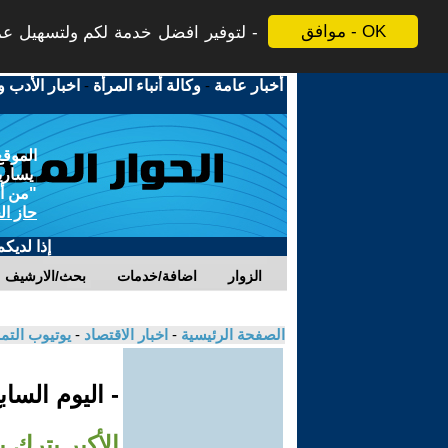
موافق - OK
لتوفير افضل خدمة لكم ولتسهيل عملي
أخبار عامة
-
وكالة أنباء المرأة
-
اخبار الأدب و
الموقع
يسارية
"من أج
حاز ال
إذا لديك
الزوار
اضافة/خدمات
بحث/الارشيف
الصفحة الرئيسية
-
اخبار الاقتصاد
-
يوتيوب الت
- اليوم السا
الأكبر بترك 