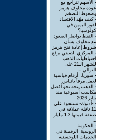
-
الأسهم تتراجع مع
عودة مخاوف هرمز
وضغوط التضخم
-
كيف مهّد الاقتصاد
لفوز اليمين في
كولومبيا؟
-
النفط يواصل الصعود
مع مخاوف بشأن
شروط إعادة فتح هرمز
-
المركزي الصيني يرفع
احتياطيات الذهب
للشهر الـ21 على
التوالي ...
-
سوريا.. أرقام قياسية
لعمل مرفأ بانياس
-
الذهب يتجه نحو أفضل
مكاسب أسبوعية منذ
يناير 2026
-
-أدنوك- تستحوذ على
11 ناقلة عملاقة في
صفقة قيمتها 1.3 مليار
...
-
الحكومة
الروسية: الرقمنة في
الخدمات اللوجستية