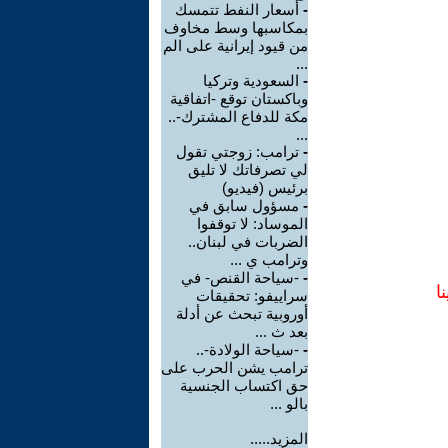
-
أسعار النفط تتمسك
بمكاسبها وسط مخاوف
من قيود إيرانية على الم
...
-
السعودية وتركيا
وباكستان توقع -اتفاقية
مكة للدفاع المشترك-..
...
-
ترامب: زوجتي تقول
لي تصرفاتك لا تليق
برئيس (فيديو)
-
مسؤول سابق في
الموساد: لا توقفوا
الضربات في لبنان..
وترامب ي ...
-
-سياحة القنص- في
ا
سراييفو: تحقيقات
أوروبية تبحث عن أدلة
بعد ث ...
-
-سياحة الولادة-..
ترامب يشن الحرب على
حق اكتساب الجنسية
بالو ...
المزيد.....