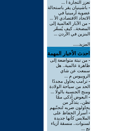
تعزز التجارة ا ...
-
باشينيان يقر باستحالة
عضوية أرمينيا في
الاتحاد الاقتصادي الأ ...
-
من الآبار العالمية إلى
المضخة.. كيف يُسعّر
البنزين في الأردن ...
المزيد.....
احدث الأخبار المهمة
-
من نبتة متواضعة إلى
ظاهرة عالمية.. هل
سمعت عن شاي
الروبيوس م ...
-
ترامب يحاول مجددًا
الحد من سياحة الولادة
ومنح الجنسية بالولا ...
-
البعوض أذكى ممّا
تظن.. يتذكّر من
يحاولون ضربه لتجنّبهم
-
أسرار الحفاظ على
الملابس كأنها جديدة
لسنوات.. منسقة أزياء
تج ...