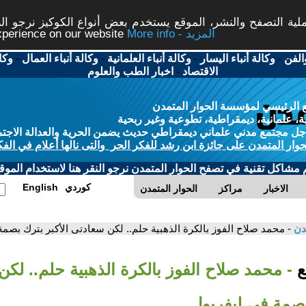
ة التصفح والنشر، الموقع يستخدم بعض أنواع الكوكيز نرجو النق
More info - المزيد
experience on our website
الفن
-
وكالة أنباء اليسار
-
وكالة أنباء العلمانية
-
وكالة أنباء العمال
-
وكا
الاقتصاد
-
اخبار الطب والعلوم
 الرئيسي لمؤسسة الحوار المتمدن
، علمانية، ديمقراطية، تطوعية وغير ربحية
ل مجتمع مدني علماني ديمقراطي حديث يضمن الحرية والعدالة الاجتم
حوار المتمدن على جائزة ابن رشد للفكر الحر والتى نالها أعلام في الفك
م مشاكل تقنية في تصفح الحوار المتمدن نرجو النقر هنا لاستخدام الموقع
كوردي
English
الاخبار
مراكز
الحوار المتمدن
مدن
- محمد صلاح الفوز بالكرة الذهبية حلم.. لكن سعادتى الأكبر بترك بصم
بع
- محمد صلاح الفوز بالكرة الذهبية حلم.. لك
بصمة فى ليفربول