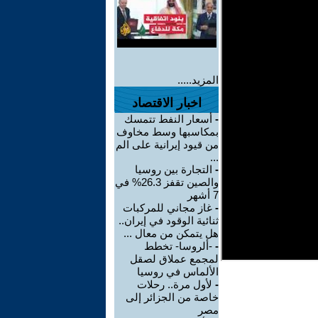
المزيد.....
اخبار الاقتصاد
-
أسعار النفط تتمسك
بمكاسبها وسط مخاوف
من قيود إيرانية على الم
...
-
التجارة بين روسيا
والصين تقفز 26.3% في
7 أشهر
-
غاز مجاني للمركبات
ثنائية الوقود في إيران..
هل يتمكن من معال ...
-
-ألروسا- تخطط
لمجمع عملاق لصقل
الألماس في روسيا
-
لأول مرة.. رحلات
خاصة من الجزائر إلى
مصر