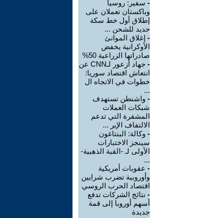
-
سفير: روسيا
وباكستان تعملان على
إطلاق أول خط سكة
حديد للشحن ...
-
إغلاق الموانئ
الأوكرانية يخفض
صادراتها الزراعية 50%
-
جهاد أزعور لـCNN عن
انتعاش اقتصاد سوريا:
خطوات في الاتجاه ال
...
-
واشنطن تستهدف
شبكات العملات
المشفرة التي تدعم
الالتفاف الإير ...
-
وكالة: البنتاغون
سينجز الاختبارات
الأولى لـ -القبة الذهبية-
...
-
عقوبات أمريكية
وأوروبية تضرب شرايين
اقتصاد الحرب الروسي
-
نتائج الشركات تدفع
أسهم أوروبا إلى قمة
جديدة