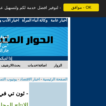
موافق - OK
لتوفير افضل خدمة لكم ولتسهيل عملي
أخبار عامة
-
وكالة أنباء المرأة
-
اخبار الأدب و
الموقع
يسارية
"من أج
حاز ال
إذا لديك
الزوار
اضافة/خدمات
بحث/الارشيف
الصفحة الرئيسية
-
اخبار الاقتصاد
-
يوتيوب الت
- ئون تي ف
الإنتاج المحل