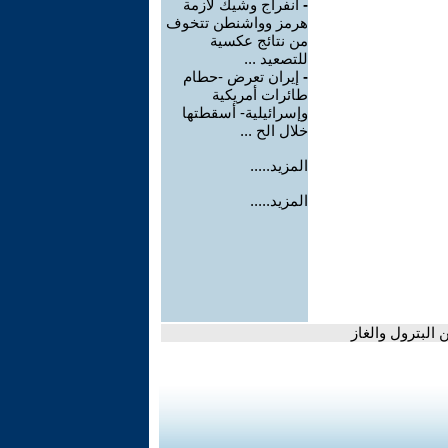
-
انفراج وشيك لأزمة
هرمز وواشنطن تتخوف
من نتائج عكسية
للتصعيد ...
-
إيران تعرض -حطام
طائرات أمريكية
وإسرائيلية- أسقطتها
خلال الح ...
المزيد.....
المزيد.....
البترول والغاز