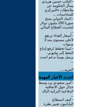
-
النائب حسين هريدي
يسأل الحكومة عن
ملاحظات «المركزي
للمحاسبات ...
-
البنك الدولي يمنح
سوريا 100 مليون دولار
لتحديث القطاع المالي
...
-
أسعار الغذاء ترتقع
لأعلى مستوى منذ 3
سنوات
-
ليبيا تخطط لرفع إنتاج
النفط إلى مليوني
برميل يومياً بدعم است
...
المزيد.....
احدث الأخبار المهمة
-
أمير سعودي يرد وسط
جدال حول الاتفاقية
الدفاعية التركية الباك
...
-
كيف استطاع
اليابانيون تغيير نظرة