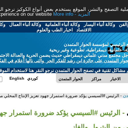
ة التصفح والنشر، الموقع يستخدم بعض أنواع الكوكيز نرجو النق
More info - المزيد
experience on our website
الفن
-
وكالة أنباء اليسار
-
وكالة أنباء العلمانية
-
وكالة أنباء العمال
-
وكا
الاقتصاد
-
اخبار الطب والعلوم
 الرئيسي لمؤسسة الحوار المتمدن
، علمانية، ديمقراطية، تطوعية وغير ربحية
ل مجتمع مدني علماني ديمقراطي حديث يضمن الحرية والعدالة الاجتم
حوار المتمدن على جائزة ابن رشد للفكر الحر والتى نالها أعلام في الفك
م مشاكل تقنية في تصفح الحوار المتمدن نرجو النقر هنا لاستخدام الموقع
كوردي
English
الاخبار
مراكز
الحوار المتمدن
مدن
- الرئيس #السيسي يؤكد ضرورة استمرار جهود تعزيز الإنتاج المحلي من 
ي
- الرئيس #السيسي يؤكد ضرورة استمرار جهو
ي من البترول والغاز