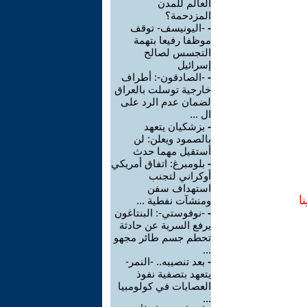
العالم للمدن
المزدحمة؟
-
-اليونيسف- توقف
موظفا رفيعا بتهمة
التجسس لصالح
إسرائيل
-
-الصادقون-: أطراف
خارجية توسلت بالعراق
لضمان عدم الرد على
ال ...
-
بزشكيان يتعهد
بالصمود ويعلن: لن
أستقيل مهما حدث
-
بلومبرغ: اتفاق أمريكي
أوكراني لتجنب
استهداف سفن
ا
ومنشآت نفطية ...
-
-نوفوستي-: البنتاغون
يرفع السرية عن حادثة
تحطم جسم طائر مجهو
...
-
بعد تنصيبه.. -النمر-
يتعهد بتصفية نفوذ
العصابات في كولومبيا
...