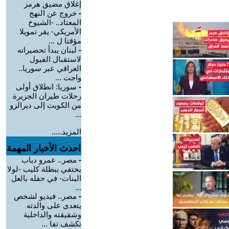
إغلاق مضيق هرمز
-
خروج عن النهج
المعتاد.. -الشيوخ
الأمريكي- يقر تمويلا
مؤقتا ل ...
-
لبنان يبدأ تحضيراته
لاستقبال الفيول
العراقي عبر سوريا..
واجت ...
-
سوريا: انطلاق أولى
رحلات طيران الجزيرة
من الكويت إلى ديرالزو
...
المزيد.....
احدث الأخبار المهمة
-
مصر.. عمرو دياب
يحتفي ببطلة كليب -لولا
البنات- في حفله بالعل
...
-
مصر.. فيديو لشخص
يتعدى على والدته
وشقيقته والداخلية
تكشف تفا ...