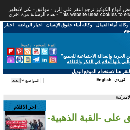
 أنواع الكوكيز نرجو النقر على الزر - موافق - لكي لاتظهر
This website uses cookies to ensure you ge
وكالة أنباء العمال
-
وكالة أنباء حقوق الإنسان
-
اخبار الرياضة
-
اخبار
لوم
التبرع للموقع - ادعمونا
حرية والعدالة الاجتماعية للجميع
"
تى نالها أعلام في الفكر والثقافة
قر هنا لاستخدام الموقع البديل
كوردي
English
أميركية
اخر الافلام
 على -القبة الذهبية-