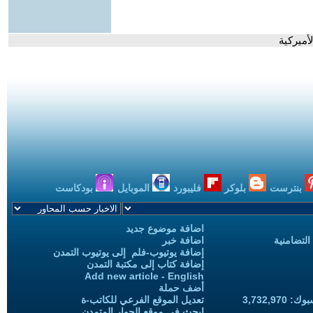
أميركية
بنترست
بلوكر
فليبورد
الموبايل
بودكاست
اضافة موضوع جديد
التضامنية
اضافة خبر
إضافة يوتيوب-فلم إلى يوتيوب التمدن
إضافة كتاب إلى مكتبة التمدن
Add new article - English
أضف حملة
3,732,97
تعديل الموقع الفرعي للكاتب-ة
ابحث في موقع الحوار المتمدن