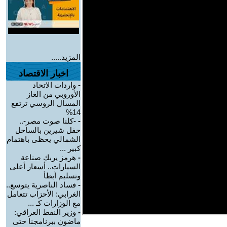
المزيد.....
اخبار الاقتصاد
-
واردات الاتحاد
الأوروبي من الغاز
المسال الروسي ترتفع
14%
-
-كلنا صوت مصر-..
حفل شيرين بالساحل
الشمالي يحظى باهتمام
كبير ...
-
هرمز يربك صناعة
السيارات.. أسعار أعلى
وتسليم أبطأ
-
فساد الناصرية يتوسع..
الغرابي: الأحزاب تتعامل
مع الوزارات كـ ...
-
وزير النفط العراقي:
ماضون ببرنامجنا حتى