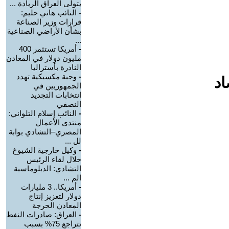
يتولى العراق الريادة ...
-
النائب هاني حليم:
قرارات وزير الصناعة
بشأن الأراضي الصناعية
...
-
أمريكا تستثمر 400
مليون دولار في المعادن
النادرة بأستراليا
-
وجبة مكسيكية تهدد
اد
الجمهوريين في
انتخابات التجديد
النصفي
-
النائب إسلام التلواني:
منتدى الأعمال
المصري–التشادي بوابة
لل ...
-
وكيل خارجية الشيوخ
خلال لقاء الرئيس
التشادي: الدبلوماسية
الم ...
-
أمريكا.. 3 مليارات
دولار لتعزيز إنتاج
المعادن الحرجة
-
العراق: صادرات النفط
تتراجع 75% بسبب