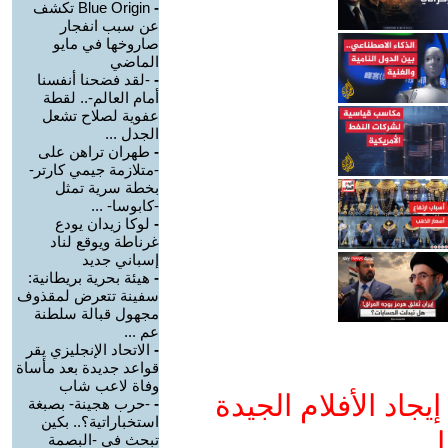
-
Blue Origin تكشف
عن سبب انفجار
صاروخها في مايو
الماضي
-
-لقد فضحنا أنفسنا
أمام العالم-.. لقطة
عفوية لصلاح تشعل
الجدل ...
-
طهران تراهن على
-متلازمة جيمي كارتر-
بخطة سرية تمثل
-كابوسا- ...
-
لوكا زيدان يودع
غرناطة ويوقع لناد
إسباني جديد
-
هيئة بحرية بريطانية:
سفينة تتعرض لمقذوف
مجهول قبالة سلطنة
عم ...
-
الاتحاد الإنجليزي يقر
قواعد جديدة بعد مأساة
وفاة لاعب شاب
جاد الأفلام الجيدة
-
-حرب هجينة- بصبغة
استخباراتية؟.. بكين
ا
تبحث في -البصمة