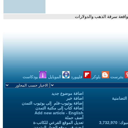
 واقعة سرقة الذهب والدولارات
بنترست
بلوكر
فليبورد
الموبايل
بودكاست
اضافة موضوع جديد
التضامنية
اضافة خبر
إضافة يوتيوب-فلم إلى يوتيوب التمدن
إضافة كتاب إلى مكتبة التمدن
Add new article - English
أضف حملة
3,732,97
تعديل الموقع الفرعي للكاتب-ة
ابحث في موقع الحوار المتمدن