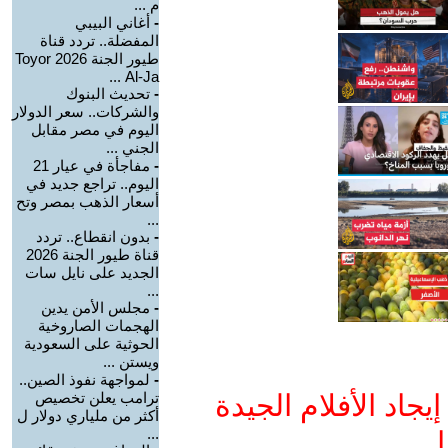
م ...
-
أغاني البيبي
المفضلة.. تردد قناة
طيور الجنة 2026 Toyor
Al-Ja ...
-
تحديث البنوك
والشركات.. سعر الدولار
اليوم في مصر مقابل
الجني ...
-
مفاجأة في عيار 21
اليوم.. تراجع جديد في
أسعار الذهب بمصر وتح
...
-
بدون انقطاع.. تردد
قناة طيور الجنة 2026
الجديد على نايل سات
...
-
مجلس الأمن يدين
الهجمات الصاروخية
الحوثية على السعودية
ويستن ...
-
لمواجهة نفوذ الصين..
جاد الأفلام الجيدة
ترامب يعلن تخصيص
أكثر من ملياري دولار ل
...
ا