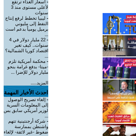
-
أسعار الغذاء ترتقع
لأعلى مستوى منذ 3
سنوات
-
ليبيا تخطط لرفع إنتاج
النفط إلى مليوني
برميل يومياً بدعم است
...
-
22 مليار دولار في 4
سنوات.. كيف تغير
اقتصاد كوريا الشمالية؟
...
-
محكمة أمريكية تلزم
-ميتا- بدفع غرامة بنحو
مليار دولار للإضرا ...
المزيد.....
احدث الأخبار المهمة
-
إلغاء تصريح الوصول
إلى المعلومات السرية
لوزير أمريكي سابق بس
...
-
شركة أرجنتينية تتهم
واشنطن بممارسة
ضغوط -غير لائقة- لإلغاء