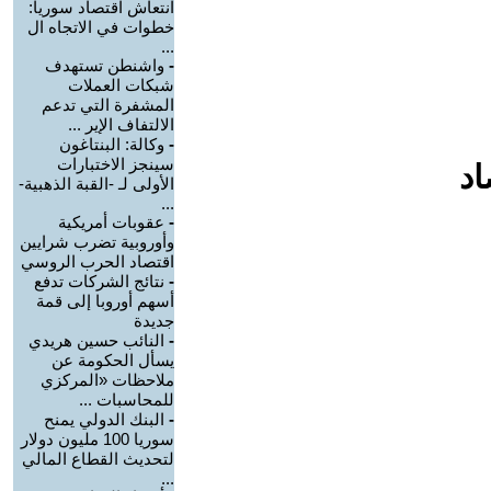
انتعاش اقتصاد سوريا:
خطوات في الاتجاه ال
...
-
واشنطن تستهدف
شبكات العملات
المشفرة التي تدعم
الالتفاف الإير ...
-
وكالة: البنتاغون
سينجز الاختبارات
اد
الأولى لـ -القبة الذهبية-
...
-
عقوبات أمريكية
وأوروبية تضرب شرايين
اقتصاد الحرب الروسي
-
نتائج الشركات تدفع
أسهم أوروبا إلى قمة
جديدة
-
النائب حسين هريدي
يسأل الحكومة عن
ملاحظات «المركزي
للمحاسبات ...
-
البنك الدولي يمنح
سوريا 100 مليون دولار
لتحديث القطاع المالي
...