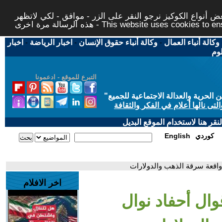
 أنواع الكوكيز نرجو النقر على الزر - موافق - لكي لاتظهر
This website uses cookies to ensure you ge
وكالة أنباء العمال
-
وكالة أنباء حقوق الإنسان
-
اخبار الرياضة
-
اخبار
لوم
التبرع للموقع - ادعمونا
حرية والعدالة الاجتماعية للجميع
"
تى نالها أعلام في الفكر والثقافة
قر هنا لاستخدام الموقع البديل
كوردي
English
 واقعة سرقة الذهب والدولارات
اخر الافلام
قوال أحفاد نوال