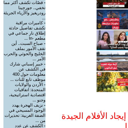
-
قصّات تكشف أكثر مما
تخفي.. جورجينا
رودريغيز والأزياء الجريئة
...
-
كاميرات مراقبة
تكشف تفاصيل حادثة
إطلاق نار جماعي في
مطعم -In ...
-
صباح السبت.. أين
تقف الأمور بملف
الخليج والحوثي والحرب
الأمر ...
-
خبير إسباني شارك
في الكشف عن
معلومات حول 400
موظف تابع للنات ...
-
الأردن والولايات
المتحدة: اتفاقيات
اقتصادية استراتيجية،
وجنو ...
-
نزيف الهجرة يهدد
الوجود المسيحي في
جاد الأفلام الجيدة
الضفة الغربية: تحذيرات
من ...
ا
-
الكشف عن عدد