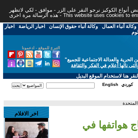
 أنواع الكوكيز نرجو النقر على الزر - موافق - لكي لاتظهر
This website uses cookies to ensure you ge
وكالة أنباء العمال
-
وكالة أنباء حقوق الإنسان
-
اخبار الرياضة
-
اخبار
لوم
التبرع للموقع - ادعمونا
حرية والعدالة الاجتماعية للجميع
"
تى نالها أعلام في الفكر والثقافة
قر هنا لاستخدام الموقع البديل
كوردي
English
المتحدة
اخر الافلام
ج هواتفها في