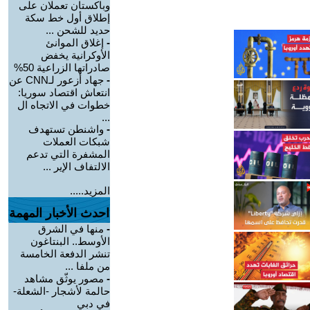
وباكستان تعملان على
إطلاق أول خط سكة
حديد للشحن ...
-
إغلاق الموانئ
الأوكرانية يخفض
صادراتها الزراعية 50%
-
جهاد أزعور لـCNN عن
انتعاش اقتصاد سوريا:
خطوات في الاتجاه ال
...
-
واشنطن تستهدف
شبكات العملات
المشفرة التي تدعم
الالتفاف الإير ...
المزيد.....
احدث الأخبار المهمة
-
منها في الشرق
الأوسط.. البنتاغون
تنشر الدفعة الخامسة
من ملفا ...
-
مصور يوثّق مشاهد
حالمة لأشجار -الشعلة-
في دبي