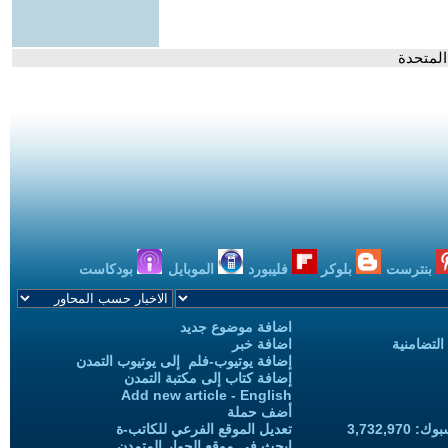
المتحدة
بنترست
بلوكر
فليبورد
الموبايل
بودكاست
اضافة موضوع جديد
التضامنية
اضافة خبر
إضافة يوتيوب-فلم إلى يوتيوب التمدن
إضافة كتاب إلى مكتبة التمدن
Add new article - English
أضف حملة
3,732,97
تعديل الموقع الفرعي للكاتب-ة
ابحث في موقع الحوار المتمدن