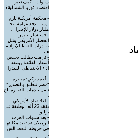
سنوات.. كيف تغير
اقتصاد كوريا الشمالية؟
...
-
محكمة أمريكية تلزم
-ميتا- بدفع غرامة بنحو
مليار دولار للإضرا ...
-
فايننشال تايمز:
الحصار الأمريكي يشل
صادرات النفط الإيرانية
اد
م ...
-
ترامب يطالب بخفض
أسعار الفائدة وينتقد
أداء الاحتياطي الفيدرا
...
-
أحمد زكي: مبادرة
“مصر تنطلق بالتصدير”
تنقل خدمات التجارة الخ
...
-
الاقتصاد الأمريكي
يفقد 23 ألف وظيفة في
يوليو
-
بعد سنوات الحرب..
الرميلان تستعيد مكانتها
في خريطة النفط الس
...