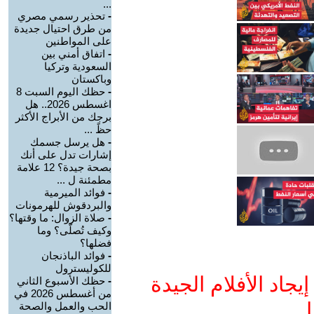
...
-
تحذير رسمي مصري
من طرق احتيال جديدة
على المواطنين
-
اتفاق أمني بين
السعودية وتركيا
وباكستان
-
حظك اليوم السبت 8
اغسطس 2026.. هل
برجك من الأبراج الأكثر
حظً ...
-
هل يرسل جسمك
إشارات تدل على أنك
بصحة جيدة؟ 12 علامة
مطمئنة ل ...
-
فوائد الميرمية
والبردقوش للهرمونات
-
صلاة الزوال: ما وقتها؟
وكيف تُصلّى؟ وما
فضلها؟
-
فوائد الباذنجان
للكوليسترول
جاد الأفلام الجيدة
-
حظك الأسبوع الثاني
من أغسطس 2026 في
ا
الحب والعمل والصحة