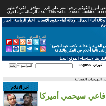
 أنواع الكوكيز نرجو النقر على الزر - موافق - لكي لاتظهر
This website uses cookies to ensure you ge
وكالة أنباء العمال
-
وكالة أنباء حقوق الإنسان
-
اخبار الرياضة
-
اخبار
لوم
التبرع للموقع - ادعمونا
حرية والعدالة الاجتماعية للجميع
"
تى نالها أعلام في الفكر والثقافة
قر هنا لاستخدام الموقع البديل
كوردي
English
ن التهديدات الفضائية
اخر الافلام
 دفاعي سيحمي أميركا