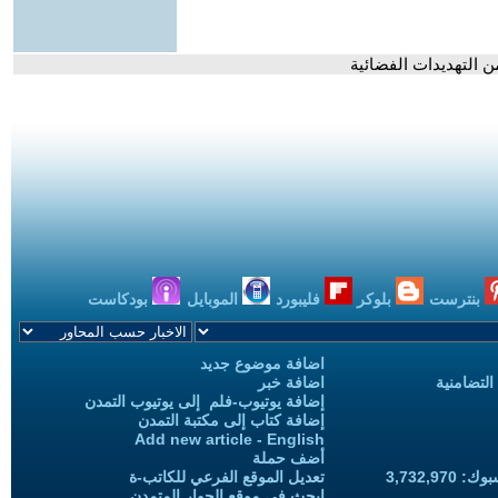
ن التهديدات الفضائية
بنترست
بلوكر
فليبورد
الموبايل
بودكاست
اضافة موضوع جديد
التضامنية
اضافة خبر
إضافة يوتيوب-فلم إلى يوتيوب التمدن
إضافة كتاب إلى مكتبة التمدن
Add new article - English
أضف حملة
3,732,97
تعديل الموقع الفرعي للكاتب-ة
ابحث في موقع الحوار المتمدن