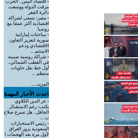
-
اقتصاد اليمن.. الحرب
مزقت الدولة ووسعت
دائرة الفقر
-
مصر: نسعى لشراكة
اقتصادية أكثر عمقا مع
روسيا
-
مباحثات إماراتية
سورية لتعزيز التعاون
الاقتصادي ودعم
الاستثم ...
-
شراكة روسية صينية
في القطب الشمالي..
أول خط نقل حاويات
منتظم ...
المزيد.....
احدث الأخبار المهمة
-
عز الدين الكلاوي
يكتب: رغم الاستقبال
الحافل.. هل تسرع صلاح
ب ...
-
رئيس الاستخبارات
السعودية يزور العراق
لأول مرة بعد الهجمات ا