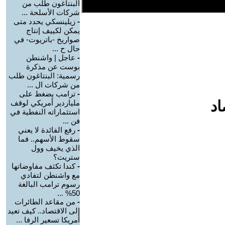
البنتاغون طلب من
شركات الأسلحة ...
-
زيلينسكي يحدد متى
يمكن لكييف إنتاج
صواريخ -باتريوت- في
حال ح ...
-
عاجل | واشنطن
بوست عن مذكرة
رسمية: البنتاغون طلب
من شركات ال ...
-
ترامب يضغط على
اد
ملياردير أمريكي لوقف
استثماراته النفطية في
فن ...
-
رفع الفائدة لا يعني
سقوط الأسهم.. فما
الذي يخيف وول
ستريت؟
-
كندا تكثف مفاوضاتها
مع واشنطن لتفادي
رسوم ترامب البالغة
50% ...
-
من مقاعد الطائرات
إلى الاقتصاد.. كيف تعيد
أمريكا تسعير الرفا ...