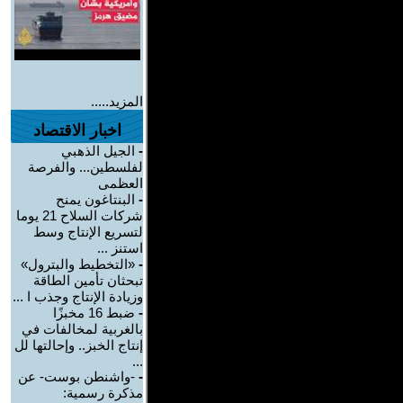
المزيد.....
اخبار الاقتصاد
-
الجيل الذهبي
لفلسطين... والفرصة
العظمى
-
البنتاغون يمنح
شركات السلاح 21 يوما
لتسريع الإنتاج وسط
استنز ...
-
«التخطيط والبترول»
تبحثان تأمين الطاقة
وزيادة الإنتاج وجذب ا ...
-
ضبط 16 مخبزًا
بالغربية لمخالفات في
إنتاج الخبز.. وإحالتها لل
...
-
-واشنطن بوست- عن
مذكرة رسمية: