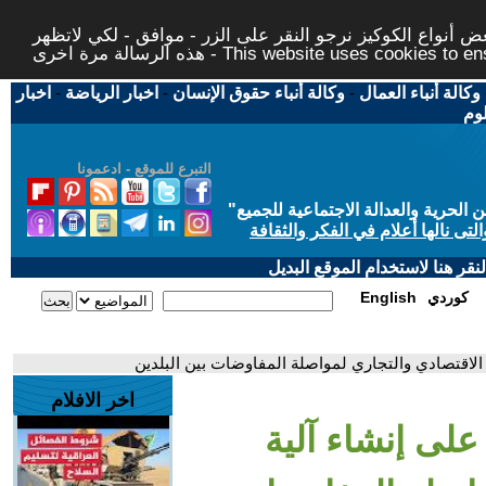
 أنواع الكوكيز نرجو النقر على الزر - موافق - لكي لاتظهر
This website uses cookies to ensure you ge
وكالة أنباء العمال
-
وكالة أنباء حقوق الإنسان
-
اخبار الرياضة
-
اخبار
لوم
التبرع للموقع - ادعمونا
حرية والعدالة الاجتماعية للجميع
"
تى نالها أعلام في الفكر والثقافة
قر هنا لاستخدام الموقع البديل
كوردي
English
 الاقتصادي والتجاري لمواصلة المفاوضات بين البلدين
اخر الافلام
على إنشاء آلية