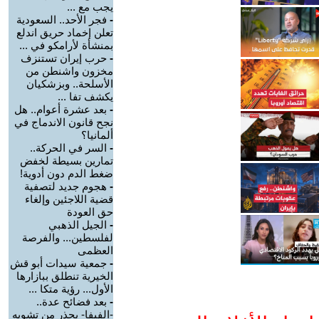
يجب مع ...
-
فجر الأحد.. السعودية
تعلن إخماد حريق اندلع
بمنشأة لأرامكو في ...
-
حرب إيران تستنزف
مخزون واشنطن من
الأسلحة.. وبزشكيان
يكشف تفا ...
-
بعد عشرة أعوام.. هل
نجح قانون الاندماج في
ألمانيا؟
-
السر في الحركة..
تمارين بسيطة لخفض
ضغط الدم دون أدوية!
-
هجوم جديد لتصفية
قضية اللاجئين وإلغاء
حق العودة
-
الجيل الذهبي
لفلسطين... والفرصة
العظمى
-
جمعية سيدات أبو قش
الخيرية تنطلق ببازارها
الأول... رؤية متكا ...
-
بعد فضائح عدة..
-الفيفا- يحذر من تشويه