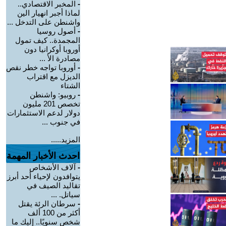
-
المخبر الاقتصادي..
لماذا أجبر انهيار الين
واشنطن على التدخل ...
-
أصول روسيا
المجمدة.. كيف تمول
أوروبا أوكرانيا دون
مصادرة الأ ...
-
أوروبا تواجه خطر نقص
الديزل مع اقتراب
الشتاء
-
روبيو: واشنطن
تخصص 201 مليون
دولار لدعم الاستثمارات
في جنوب ...
المزيد.....
احدث الأخبار المهمة
-
آلاف الأشخاص
يتوافدون لإحياء أحد أبرز
تقاليد الصيف في
سياتل. ...
-
سرطان الرئة يقتل
أكثر من 100 ألف
شخص سنويًا.. إليك ما