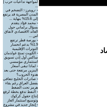
لمواجهة تداعيات حرب إ
...
-
-رويترز-: التضخم في
المدن المصرية قد يرتفع
إلى 15.6% بنهاية ...
-
محمد فؤاد يتقدم
بسؤال برلماني حول
العائد الاقتصادي لاتفاق
اس ...
-
بورصة قطر ترتفع
1.9% بدعم انحسار
اد
التوترات الإقليمية
-
الكويت تمنح غولدمان
ساكس أول إذن تسويق
استثماري مؤسسي
-
لماذا تبقى أسعار
البنزين مرتفعة حتى بعد
هدوء الحروب؟
-
صادرات الخليج تتعافى
بفضل العراق رغم بقاء
هرمز تحت الضغط
-
النفط تدفع بخطة لرفع
إنتاج حقول كركوك
وتوسيع استثمار الغاز
-
إنجاز جديد في مشروع