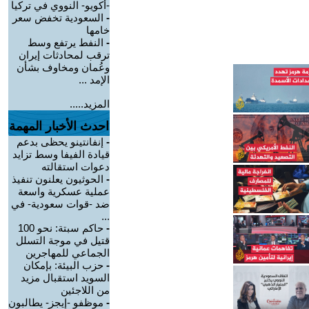
-أكويو- النووي في تركيا
-
السعودية تخفض سعر
خامها
-
النفط يرتفع وسط
ترقب لمحادثات إيران
وعُمان ومخاوف بشأن
الإمد ...
المزيد.....
احدث الأخبار المهمة
-
إنفانتينو يحظى بدعم
قيادة الفيفا وسط تزايد
دعوات استقالته
-
الحوثيون يعلنون تنفيذ
عملية عسكرية واسعة
ضد -قوات سعودية- في
...
-
حاكم سبتة: نحو 100
قتيل في موجة التسلل
الجماعي للمهاجرين
-
حزب البيئة: بإمكان
السويد استقبال مزيد
من اللاجئين
-
موظفو -إيجز- يطالبون