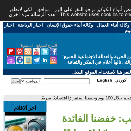
 أنواع الكوكيز نرجو النقر على الزر - موافق - لكي لاتظهر
This website uses cookies to ensure you ge
وكالة أنباء العمال
-
وكالة أنباء حقوق الإنسان
-
اخبار الرياضة
-
اخبار
لوم
التبرع للموقع - ادعمونا
حرية والعدالة الاجتماعية للجميع
"
تى نالها أعلام في الفكر والثقافة
قر هنا لاستخدام الموقع البديل
كوردي
English
 اقتصاديًا سريعًا
اخر الافلام
ب: خفضنا الفائدة