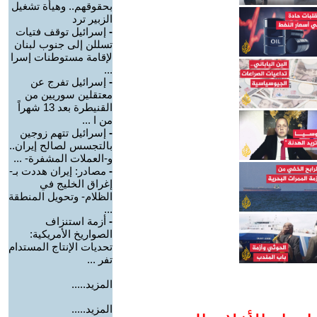
بحقوقهم.. وهيأة تشغيل
الزبير ترد
-
إسرائيل توقف فتيات
تسللن إلى جنوب لبنان
لإقامة مستوطنات إسرا
...
-
إسرائيل تفرج عن
معتقلين سوريين من
القنيطرة بعد 13 شهراً
من ا ...
-
إسرائيل تتهم زوجين
بالتجسس لصالح إيران..
و-العملات المشفرة- ...
-
مصادر: إيران هددت بـ-
إغراق الخليج في
الظلام- وتحويل المنطقة
...
-
أزمة استنزاف
الصواريخ الأمريكية:
تحديات الإنتاج المستدام
تفر ...
المزيد.....
المزيد.....