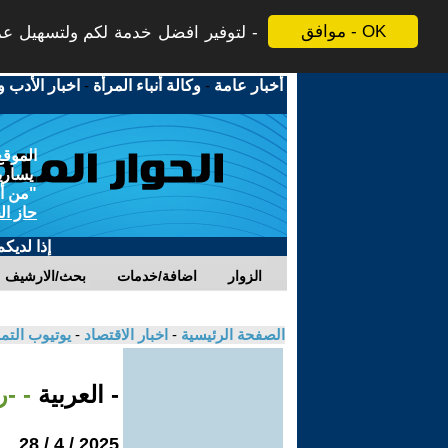
موافق - OK
لتوفير افضل خدمة لكم ولتسهيل عملي
أخبار عامة
-
وكالة أنباء المرأة
-
اخبار الأدب و
الموقع
يسارية
"من أج
حاز ال
إذا لديك
الزوار
اضافة/خدمات
بحث/الارشيف
الصفحة الرئيسية
-
اخبار الاقتصاد
-
يوتيوب الت
- العربية
- -
2025 / 4 / 28