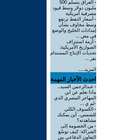
-
العراق يتسلم 500
مليون دولار وسط قيود
مصرفية أمريكية
-
أسعار النفط ترتفع
وسط مخاوف بشأن
إمدادات الخليج والوضع
في مض ...
-
أزمة استنزاف
الصواريخ الأمريكية:
تحديات الإنتاج المستدام
تفر ...
المزيد.....
احدث الأخبار المهمة
-
عبدالرحمن السيد..
ماذا نعلم عن ابن
المهاجر المصري الذي
-لم ي ...
-
الكسوف الكلي
للشمس.. أين يمكنك
مشاهدته؟
-
من الخصومة إلى
الشراكة: كيف توسّع
التعاون الدفاعي بين