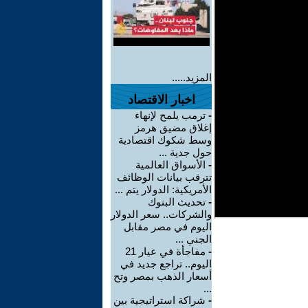
المزيد.....
اخبار الاقتصاد
-
ترمب يلمح لإنهاء
إغلاق مضيق هرمز
وسط شكوك اقتصادية
حول جدية ...
-
الأسواق العالمية
تترقب بيانات الوظائف
الأمريكية: الدولار يتم ...
-
تحديث البنوك
والشركات.. سعر الدولار
اليوم في مصر مقابل
الجني ...
-
مفاجأة في عيار 21
اليوم.. تراجع جديد في
أسعار الذهب بمصر وتح
...
-
شراكة استراتيجية بين