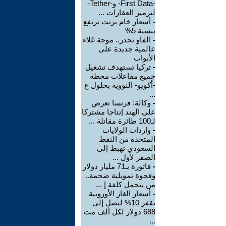
-First Data- و-Tether-
لترميز العقارات ...
-
أسعار خام برنت ترتفع
بنسبة 5%
-
الفاو تحذر.. موجة غلاء
عالمية جديدة على
الأبواب
-
تركيا تستهدف تشغيل
جميع مفاعلات محطة
-أكويو- النووية بحلول ع
...
-
وكالة: فرنسا تعرض
على الهند إنتاجا مشتركا
لـ100 طائرة مقاتلة ...
-
واردات الولايات
المتحدة من النفط
السعودي تهبط إلى
الصفر لأول ...
-
فاتورة بـ71 مليار دولار
وفجوة تمويلية ضخمة..
من يتحمل كلفة إ ...
-
أسعار الغاز الأوروبية
تقفز 10% لتصل إلى
688 دولار لكل ألف مت
...