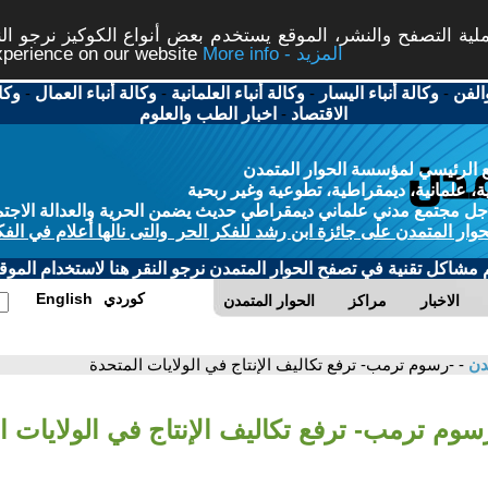
ة التصفح والنشر، الموقع يستخدم بعض أنواع الكوكيز نرجو النق
More info - المزيد
experience on our website
الفن
-
وكالة أنباء اليسار
-
وكالة أنباء العلمانية
-
وكالة أنباء العمال
-
وكا
الاقتصاد
-
اخبار الطب والعلوم
 الرئيسي لمؤسسة الحوار المتمدن
، علمانية، ديمقراطية، تطوعية وغير ربحية
ل مجتمع مدني علماني ديمقراطي حديث يضمن الحرية والعدالة الاجتم
حوار المتمدن على جائزة ابن رشد للفكر الحر والتى نالها أعلام في الفك
م مشاكل تقنية في تصفح الحوار المتمدن نرجو النقر هنا لاستخدام الموقع
كوردي
English
الاخبار
مراكز
الحوار المتمدن
مدن
- -رسوم ترمب- ترفع تكاليف الإنتاج في الولايات المتحدة
رسوم ترمب- ترفع تكاليف الإنتاج في الولايات ا