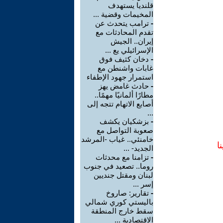
قلنديا يستهدف
المخيمات وقضية ...
-
ترامب يتحدث عن
تقدم المحادثات مع
إيران.. الجيش
الإسرائيلي يع ...
-
دخان كثيف فوق
غابات واشنطن مع
استمرار جهود الإطفاء
-
حادث غامض يهز
مطارًا ألمانيًا مهمًا..
أصابع الاتهام تتجه إلى
...
-
بزشكيان يكشف
صعوبة التواصل مع
خامنئي.. غياب -المرشد
ا
الجديد- ...
-
تزامنا مع محدثات
روما.. تصعيد في جنوب
لبنان ومقتل جنديين
إسر ...
-
تقارير: صاروخ
باليستي كوري شمالي
سقط خارج المنطقة
الاقتصادية ...