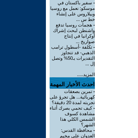
-
سفير باكستان في
موسكو: نعمل مع روسيا
وبيلاروس على إنشاء
خط س ...
-
هجمات روسيا تدفع
واشنطن لبحث إشراك
أوكرانيا في إنتاج
صواريخ ...
-
تكلفة -أسطول ترامب
الذهبي- قد تتجاوز
التقديرات بـ50% وتصل
إل ...
المزيد.....
احدث الأخبار المهمة
-
تمرين بصعقات
كهربائية... هل تجرؤ على
تجربته لمدة 20 دقيقة؟
-
كيف تحمي بصرك أثناء
مشاهدة كسوف
الشمس الكلي هذا
الشهر؟
-
محافظة القدس:
العدوان على مخيم