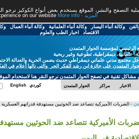
ة التصفح والنشر، الموقع يستخدم بعض أنواع الكوكيز نرجو النق
More info - المزيد
experience on our website
الفن
-
وكالة أنباء اليسار
-
وكالة أنباء العلمانية
-
وكالة أنباء العمال
-
وكا
الاقتصاد
-
اخبار الطب والعلوم
 الرئيسي لمؤسسة الحوار المتمدن
، علمانية، ديمقراطية، تطوعية وغير ربحية
ل مجتمع مدني علماني ديمقراطي حديث يضمن الحرية والعدالة الاجتم
حوار المتمدن على جائزة ابن رشد للفكر الحر والتى نالها أعلام في الفك
م مشاكل تقنية في تصفح الحوار المتمدن نرجو النقر هنا لاستخدام الموقع
كوردي
English
الاخبار
مراكز
الحوار المتمدن
مدن
- الضربات الأميركية تتصاعد ضد الحوثيين مستهدفة قدراتهم العسكرية و
لضربات الأميركية تتصاعد ضد الحوثيين مستهدف
اقتصادية في اليمن