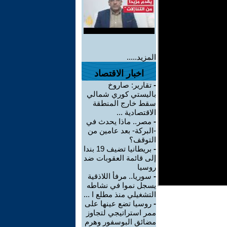
المزيد.....
اخبار الاقتصاد
-
تقارير: صاروخ
باليستي كوري شمالي
سقط خارج المنطقة
الاقتصادية ...
-
مصر.. ماذا يحدث في
-البركة- بعد عامين من
التوقف؟
-
بريطانيا تضيف 19 بندا
إلى قائمة العقوبات ضد
روسيا
-
سوريا.. مرفأ اللاذقية
يسجل نموا في نشاطه
التشغيلي منذ مطلع ا ...
-
روسيا تضع عينها على
ممر استراتيجي لتجاوز
مضائق البوسفور وهرم