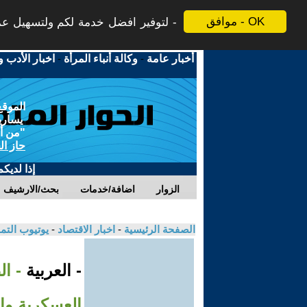
موافق - OK
لتوفير افضل خدمة لكم ولتسهيل عملي
أخبار عامة
-
وكالة أنباء المرأة
-
اخبار الأدب و
الموقع
يسارية
"من أج
حاز ال
إذا لديك
الزوار
اضافة/خدمات
بحث/الارشيف
الصفحة الرئيسية
-
اخبار الاقتصاد
-
يوتيوب الت
- العربية
- ا
العسكرية وال