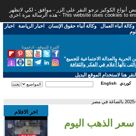
 أنواع الكوكيز نرجو النقر على الزر - موافق - لكي لاتظهر
This website uses cookies to ensure you ge
وكالة أنباء العمال
-
وكالة أنباء حقوق الإنسان
-
اخبار الرياضة
-
اخبار
لوم
التبرع للموقع - ادعمونا
حرية والعدالة الاجتماعية للجميع
"
تى نالها أعلام في الفكر والثقافة
قر هنا لاستخدام الموقع البديل
كوردي
English
اخر الافلام
 الآن.. سعر الذهب اليوم