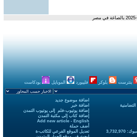
بنترست
بلوكر
فليبورد
الموبايل
بودكاست
اضافة موضوع جديد
التضامنية
اضافة خبر
إضافة يوتيوب-فلم إلى يوتيوب التمدن
إضافة كتاب إلى مكتبة التمدن
Add new article - English
أضف حملة
3,732,97
تعديل الموقع الفرعي للكاتب-ة
ابحث في موقع الحوار المتمدن