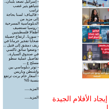
-
إسرائيل تصعد بلبنان..
نتنياهو يثير غضب
ترامب
-
قاليباف: لسنا بحاجة
إلى مزيد من
الدبلوماسية المسرحية
-
روسيا تستضيف
أطفالا فلسطينيين
-
سوريا.. ارتفاع حصيلة
ضحايا تفجير جرمانا في
ريف دمشق إلى قتيل ...
-
وضعوا سائق تاكسي
في صندوق السيارة..
تفاصيل عملية سطو
مسلح ع ...
-
توتر دبلوماسي بين
واشنطن وباريس
-
أسعار خام برنت ترتفع
بنسبة 5%
المزيد.....
جاد الأفلام الجيدة
المزيد.....
ا