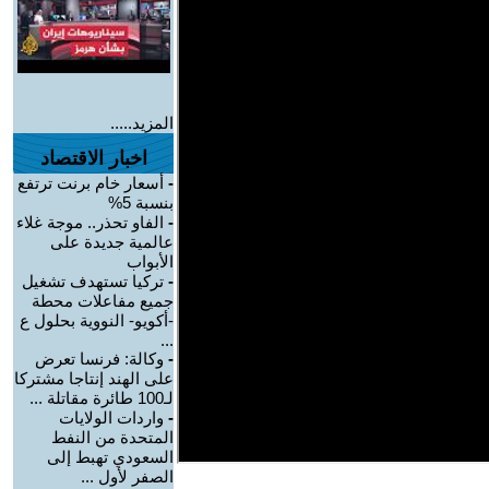
المزيد.....
اخبار الاقتصاد
-
أسعار خام برنت ترتفع
بنسبة 5%
-
الفاو تحذر.. موجة غلاء
عالمية جديدة على
الأبواب
-
تركيا تستهدف تشغيل
جميع مفاعلات محطة
-أكويو- النووية بحلول ع
...
-
وكالة: فرنسا تعرض
على الهند إنتاجا مشتركا
لـ100 طائرة مقاتلة ...
-
واردات الولايات
المتحدة من النفط
السعودي تهبط إلى
الصفر لأول ...