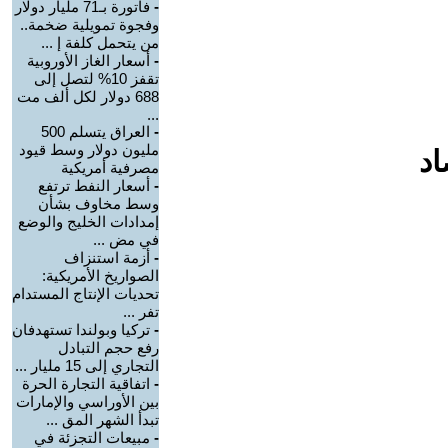
-
فاتورة بـ71 مليار دولار
وفجوة تمويلية ضخمة..
من يتحمل كلفة إ ...
-
أسعار الغاز الأوروبية
تقفز 10% لتصل إلى
688 دولار لكل ألف مت
...
-
العراق يتسلم 500
مليون دولار وسط قيود
اد
مصرفية أمريكية
-
أسعار النفط ترتفع
وسط مخاوف بشأن
إمدادات الخليج والوضع
في مض ...
-
أزمة استنزاف
الصواريخ الأمريكية:
تحديات الإنتاج المستدام
تفر ...
-
تركيا وبولندا تستهدفان
رفع حجم التبادل
التجاري إلى 15 مليار ...
-
اتفاقية التجارة الحرة
بين الأوراسي والإمارات
تبدأ الشهر المق ...
-
مبيعات التجزئة في