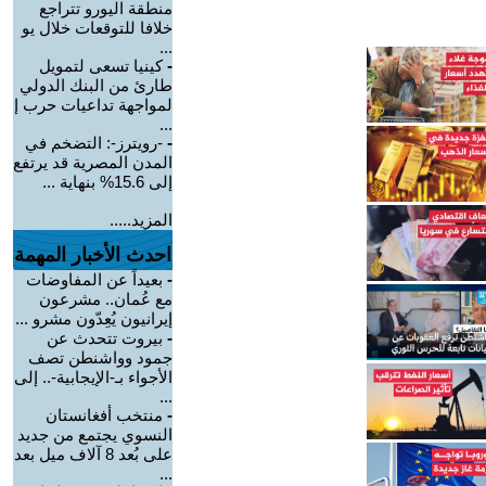
منطقة اليورو تتراجع
خلافا للتوقعات خلال يو
...
-
كينيا تسعى لتمويل
طارئ من البنك الدولي
لمواجهة تداعيات حرب إ
...
-
-رويترز-: التضخم في
المدن المصرية قد يرتفع
إلى 15.6% بنهاية ...
المزيد.....
احدث الأخبار المهمة
-
بعيداً عن المفاوضات
مع عُمان.. مشرعون
إيرانيون يُعِدّون مشرو ...
-
بيروت تتحدث عن
جمود وواشنطن تصف
الأجواء بـ-الإيجابية-.. إلى
...
-
منتخب أفغانستان
النسوي يجتمع من جديد
على بُعد 8 آلاف ميل بعد
...