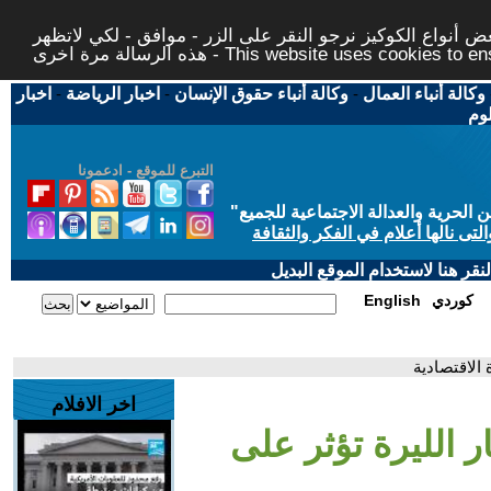
 أنواع الكوكيز نرجو النقر على الزر - موافق - لكي لاتظهر
This website uses cookies to ensure you ge
وكالة أنباء العمال
-
وكالة أنباء حقوق الإنسان
-
اخبار الرياضة
-
اخبار
لوم
التبرع للموقع - ادعمونا
حرية والعدالة الاجتماعية للجميع
"
تى نالها أعلام في الفكر والثقافة
قر هنا لاستخدام الموقع البديل
كوردي
English
 الاقتصادية
اخر الافلام
ار الليرة تؤثر على