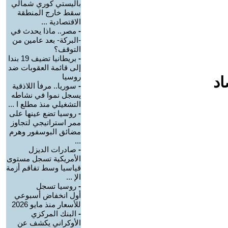
باليستي كوري شمالي
سقط خارج المنطقة
الاقتصادية ...
-
مصر.. ماذا يحدث في
-البركة- بعد عامين من
التوقف؟
-
بريطانيا تضيف 19 بندا
إلى قائمة العقوبات ضد
روسيا
اد
-
سوريا.. مرفأ اللاذقية
يسجل نموا في نشاطه
التشغيلي منذ مطلع ا ...
-
روسيا تضع عينها على
ممر استراتيجي لتجاوز
مضائق البوسفور وهرم
...
-
صادرات الديزل
الأمريكية تسجل مستوى
قياسيا وسط تفاقم أزمة
الإ ...
-
روسيا تسجل
أول انخفاض أسبوعي
للأسعار منذ مايو 2026
-
البنك المركزي
الأوكراني يكشف عن