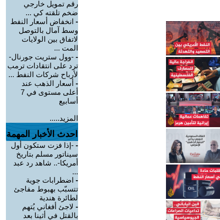
رقم تمويل خارجي
ضخم تلقته كي ...
-
انخفاض أسعار النفط
وسط آمال بالتوصل
لاتفاق بين الولايات
المت ...
-
-وول ستريت جورنال-
ترد على انتقادات ترمب
لأرباح شركات النفط ...
-
أسعار الذهب عند
أعلى مستوى في 7
أسابيع
المزيد.....
احدث الأخبار المهمة
-
-إذا فزت ستكون أول
سيناتور مسلم بتاريخ
أمريكا-.. شاهد رد عبد
...
-
اضطرابات جوية
تتسبّب بهبوط مفاجئ
لطائرة هندية
-
لاجئ أفغاني يُتهم
بالقتل في أثينا بعد