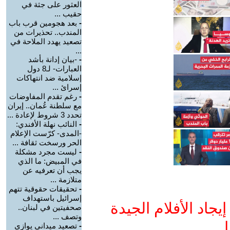
العثور على جثة في
حقيب ...
-
بعد هجومين قرب باب
المندب.. تحذيرات من
تصعيد يهدد الملاحة في
...
-
-بيان إدانة بأشد
العبارات- لـ8 دول
إسلامية ضد انتهاكات
إسرائ ...
-
رغم تقدم المفاوضات
مع سلطنة عُمان.. إيران
تحدد 3 شروط لإعادة ...
-
النائب نهلة الأفندي:
-المدى- كرّست الإعلام
الحر ورسخت ثقافة ...
-
ليست مجرد مشكلة
في المبيض: ما الذي
يجب أن تعرفيه عن
متلازمة ...
-
تحقيقات حقوقية تتهم
إسرائيل باستهداف
جاد الأفلام الجيدة
صحفيتين في لبنان..
وتصف ...
ا
-
تصعيد ميداني يوازي