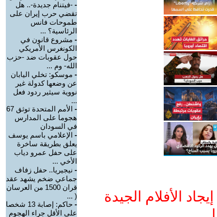
-
-فيتنام جديدة-.. هل
تقضي حرب إيران على
طموحات فانس
الرئاسية؟ ...
-
مشروع قانون في
الكونغرس الأمريكي
حول عقوبات ضد -حزب
الله- وم ...
-
موسكو: تخلي اليابان
عن وضعها كدولة غير
نووية سيثير ردود فعل
...
-
الأمم المتحدة توثق 67
هجوما على المدارس
في السودان
-
الإعلامي باسم يوسف
يعلق بطريقة ساخرة
على حفل عمرو دياب
الأخي ...
-
نيجيريا.. حفل زفاف
جماعي ضخم يشهد عقد
قران 1500 من العرسان
جاد الأفلام الجيدة
( ...
-
حاكم: إصابة 13 شخصا
ا
على الأقل جراء الهجوم