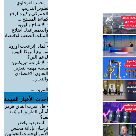
-
محمد العرجاوي:
تطوير التدريب
الجمركي ركيزة لرفع
كفاءة المستخ ...
-
الانفتاح والهوية
والديمغرافيا.. أضلاع
المثلث الصعب للاقتصاد
...
-
لماذا انزعجت أوروبا
من بيع أمريكا اليورو
لدعم الين؟
-
الإمارات: -بريكس-
منصة مهمة لتعزيز
التعاون الاقتصادي
والتجار ...
المزيد.....
احدث الأخبار المهمة
-
هل اقترب اتفاق هرمز
أم أن الطريق لم يُعبد
بعد؟
-
السعودية وقطر
ترحبان بإدانة مجلس
الأمن لهجمات الحوثيين