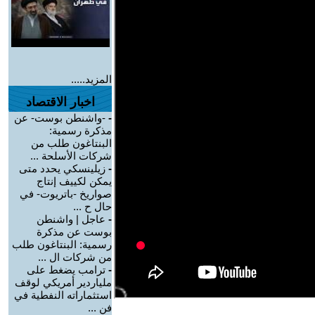
المزيد.....
اخبار الاقتصاد
-
-واشنطن بوست- عن
مذكرة رسمية:
البنتاغون طلب من
شركات الأسلحة ...
-
زيلينسكي يحدد متى
يمكن لكييف إنتاج
صواريخ -باتريوت- في
حال ح ...
-
عاجل | واشنطن
بوست عن مذكرة
رسمية: البنتاغون طلب
من شركات ال ...
-
ترامب يضغط على
ملياردير أمريكي لوقف
استثماراته النفطية في
فن ...