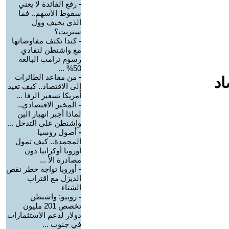
-
رفع الفائدة لا يعني
سقوط الأسهم.. فما
الذي يخيف وول
ستريت؟
-
كندا تكثف مفاوضاتها
مع واشنطن لتفادي
رسوم ترامب البالغة
50% ...
-
من مقاعد الطائرات
اد
إلى الاقتصاد.. كيف تعيد
أمريكا تسعير الرفا ...
-
المخبر الاقتصادي..
لماذا أجبر انهيار الين
واشنطن على التدخل ...
-
أصول روسيا
المجمدة.. كيف تمول
أوروبا أوكرانيا دون
مصادرة الأ ...
-
أوروبا تواجه خطر نقص
الديزل مع اقتراب
الشتاء
-
روبيو: واشنطن
تخصص 201 مليون
دولار لدعم الاستثمارات
في جنوب ...