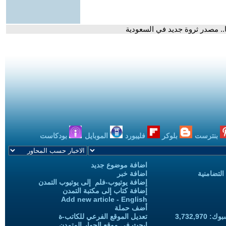
ا.. مصدر ثروة جديد في السعودية
بنترست
بلوكر
فليبورد
الموبايل
بودكاست
اضافة موضوع جديد
التضامنية
اضافة خبر
إضافة يوتيوب-فلم إلى يوتيوب التمدن
إضافة كتاب إلى مكتبة التمدن
Add new article - English
أضف حملة
3,732,97
تعديل الموقع الفرعي للكاتب-ة
ابحث في موقع الحوار المتمدن