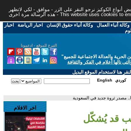
 أنواع الكوكيز نرجو النقر على الزر - موافق - لكي لاتظهر
This website uses cookies to ensure you ge
وكالة أنباء العمال
-
وكالة أنباء حقوق الإنسان
-
اخبار الرياضة
-
اخبار
لوم
التبرع للموقع - ادعمونا
حرية والعدالة الاجتماعية للجميع
"
تى نالها أعلام في الفكر والثقافة
قر هنا لاستخدام الموقع البديل
كوردي
English
ا.. مصدر ثروة جديد في السعودية
اخر الافلام
ب قد يُشكّل