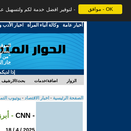
موافق - OK
لتوفير افضل خدمة لكم ولتسهيل عملي
أخبار عامة
-
وكالة أنباء المرأة
-
اخبار الأدب و
الموقع
يسارية
"من أج
حاز ال
إذا لديك
الزوار
اضافة/خدمات
بحث/الارشيف
الصفحة الرئيسية
-
اخبار الاقتصاد
-
يوتيوب الت
- CNN
- أبرز 3 مواضيع اقتصادية من الش
2025 / 4 / 18