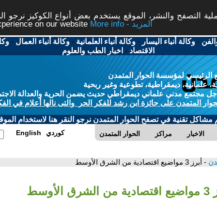
ة التصفح والنشر، الموقع يستخدم بعض أنواع الكوكيز نرجو النق
More info - المزيد
experience on our website
الفن
-
وكالة أنباء اليسار
-
وكالة أنباء العلمانية
-
وكالة أنباء العمال
-
وكا
الاقتصاد
-
اخبار الطب والعلوم
 الرئيسي لمؤسسة الحوار المتمدن
، علمانية، ديمقراطية، تطوعية وغير ربحية
ل مجتمع مدني علماني ديمقراطي حديث يضمن الحرية والعدالة الاجتم
حوار المتمدن على جائزة ابن رشد للفكر الحر والتى نالها أعلام في الفك
م مشاكل تقنية في تصفح الحوار المتمدن نرجو النقر هنا لاستخدام الموقع
كوردي
English
الاخبار
مراكز
الحوار المتمدن
مدن
- أبرز 3 مواضيع اقتصادية من الشرق الأوسط
رق الأوسط