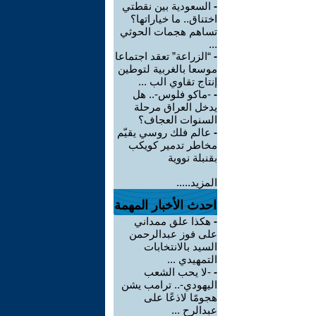
-
السعودية بين نقطتي
اختناق.. ما خياراتها؟
تساهم هجمات الحوثي
...
-
“الزراعة” تعقد اجتماعا
موسعا بالغربية لتوطين
إنتاج تقاوي الب ...
-
-ماكو فلوس-.. هل
يدخل العراق مرحلة
السنوات العجاف؟
-
عالم فلك روسي يقيّم
مخاطر تدمير كويكب
بقنبلة نووية
المزيد.....
احدث الأخبار المهمة
-
هكذا علق ممداني
على فوز عبدالرحمن
السيد بالانتخابات
التمهيدي ...
-
-لا يحب الشعب
اليهودي-.. ترامب يشن
هجومًا لاذعًا على
عبدالرح ...