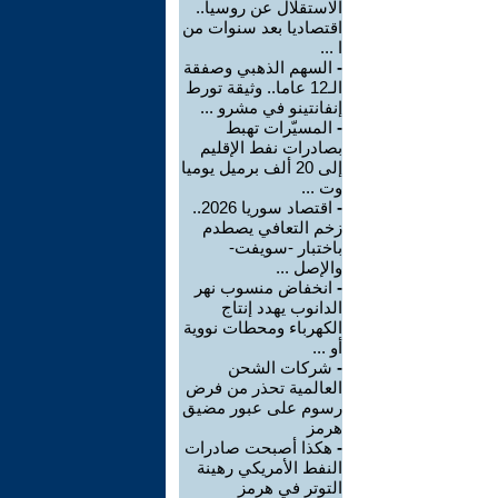
الاستقلال عن روسيا..
اقتصاديا بعد سنوات من
ا ...
-
السهم الذهبي وصفقة
الـ12 عاما.. وثيقة تورط
إنفانتينو في مشرو ...
-
المسيّرات تهبط
بصادرات نفط الإقليم
إلى 20 ألف برميل يوميا
وت ...
-
اقتصاد سوريا 2026..
زخم التعافي يصطدم
باختبار -سويفت-
والإصل ...
-
انخفاض منسوب نهر
الدانوب يهدد إنتاج
الكهرباء ومحطات نووية
أو ...
-
شركات الشحن
العالمية تحذر من فرض
رسوم على عبور مضيق
هرمز
-
هكذا أصبحت صادرات
النفط الأمريكي رهينة
التوتر في هرمز