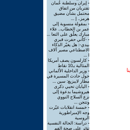
-
إيران وسلطنة عُمان
تقتربان من اتفاق
محتمل بشأن مضيق
هرمز.. إ ...
-
بمقولة منسوبة إلى
عمر بن الخطاب.. علاء
مبارك يعلّق على التعا ...
-
-كأني حفرت قبري
بيدي-: هل يغيّر الذكاء
الاصطناعي مصير آلاف
ا ...
-
كارلسون يصف أمريكا
المثالية بـ10 نقاط
ا
-
وزير الداخلية الألماني
حول حادث المسيرة في
مطار لايبزيغ: سين ...
-
اليابان تحيي ذكرى
هيروشيما بدعوة إلى
نزع السلاح النووي
وتتجن ...
-
خمسة انقلابات غيّرت
وجه الإمبراطورية
الروسية
-
دراسة: الحالة النفسية
تؤثر على صحة الفم