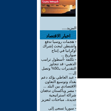
المزيد.....
اخبار الاقتصاد
-
هجمات روسيا تدفع
واشنطن لبحث إشراك
أوكرانيا في إنتاج
صواريخ ...
-
تكلفة -أسطول ترامب
الذهبي- قد تتجاوز
التقديرات بـ50% وتصل
إل ...
-
عبد العاطي يؤكد دعم
بغداد وتوسيع التعاون
الاقتصادي بين البلد ...
-
مصر وباكستان تدفعان
شراكة استراتيجية
جديدة.. مباحثات لتعزيز
...
-
سوريا تسعى إلى