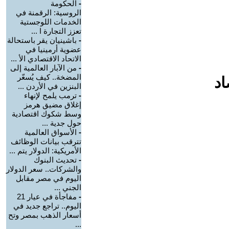
-
الحكومة
الروسية: الرقمنة في
الخدمات اللوجستية
تعزز التجارة ا ...
-
باشينيان يقر باستحالة
عضوية أرمينيا في
الاتحاد الاقتصادي الأ ...
-
من الآبار العالمية إلى
المضخة.. كيف يُسعّر
اد
البنزين في الأردن ...
-
ترمب يلمح لإنهاء
إغلاق مضيق هرمز
وسط شكوك اقتصادية
حول جدية ...
-
الأسواق العالمية
تترقب بيانات الوظائف
الأمريكية: الدولار يتم ...
-
تحديث البنوك
والشركات.. سعر الدولار
اليوم في مصر مقابل
الجني ...
-
مفاجأة في عيار 21
اليوم.. تراجع جديد في
أسعار الذهب بمصر وتح
...