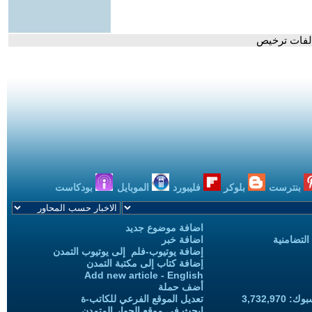
الفات ترخيص
بنترست
بلوكر
فليبورد
الموبايل
بودكاست
اضافة موضوع جديد
التضامنية
اضافة خبر
إضافة يوتيوب-فلم إلى يوتيوب التمدن
إضافة كتاب إلى مكتبة التمدن
Add new article - English
أضف حملة
3,732,97
تعديل الموقع الفرعي للكاتب-ة
ابحث في موقع الحوار المتمدن