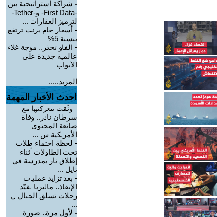
-
شراكة استراتيجية بين
-First Data- و-Tether-
لترميز العقارات ...
-
أسعار خام برنت ترتفع
بنسبة 5%
-
الفاو تحذر.. موجة غلاء
عالمية جديدة على
الأبواب
المزيد.....
احدث الأخبار المهمة
-
وثّقت معركتها مع
سرطان نادر.. وفاة
صانعة المحتوى
الأمريكية س ...
-
لحظة احتماء طلاب
تحت الطاولات أثناء
إطلاق نار بمدرسة في
تايل ...
-
بعد تزايد عمليات
الإنقاذ.. ماليزيا تقيّد
رحلات تسلق الجبال ل
...
-
لأول مرة.. صورة