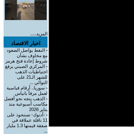
المزيد.....
اخبار الاقتصاد
-
النفط يواصل الصعود
مع مخاوف بشأن
شروط إعادة فتح هرمز
-
المركزي الصيني يرفع
احتياطيات الذهب
للشهر الـ21 على
التوالي ...
-
سوريا.. أرقام قياسية
لعمل مرفأ بانياس
-
الذهب يتجه نحو أفضل
مكاسب أسبوعية منذ
يناير 2026
-
-أدنوك- تستحوذ على
11 ناقلة عملاقة في
صفقة قيمتها 1.3 مليار
...