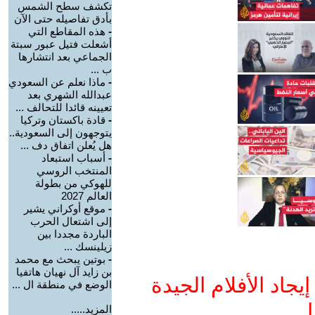
تكشف سطح الشمس
بأدق تفاصيله حتى الآن
-
هذه المقاطع التي
أشعلت فتيل عبور سبتة
الجماعي بعد انتشارها
ب ...
-
ماذا نعلم عن السعودي
عبدالله الشهري بعد
تعيينه قائدا للتحالف ...
-
قادة باكستان وتركيا
يتوجهون إلى السعودية..
هل يُعلن اتفاق دف ...
-
أسباب استبعاد
المنتخب الروسي
للهوكي من بطولة
العالم 2027
-
موقع أوكراني يشير
إلى اشتعال الحرب
الباردة مجددا بين
زيلينسك ...
-
بوتين يبحث مع محمد
بن زايد آل نهيان هاتفيا
جاد الأفلام الجيدة
الوضع في منطقة ال ...
ا
المزيد.....