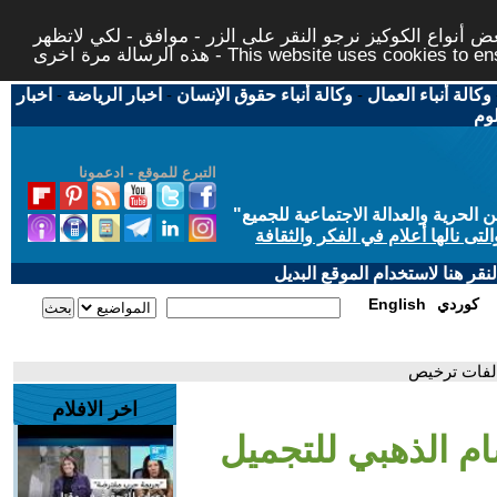
 أنواع الكوكيز نرجو النقر على الزر - موافق - لكي لاتظهر
This website uses cookies to ensure you ge
وكالة أنباء العمال
-
وكالة أنباء حقوق الإنسان
-
اخبار الرياضة
-
اخبار
لوم
التبرع للموقع - ادعمونا
حرية والعدالة الاجتماعية للجميع
"
تى نالها أعلام في الفكر والثقافة
قر هنا لاستخدام الموقع البديل
كوردي
English
الفات ترخيص
اخر الافلام
ام الذهبي للتجميل