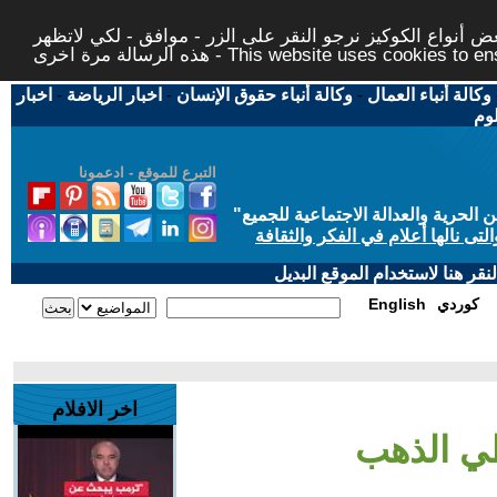
 أنواع الكوكيز نرجو النقر على الزر - موافق - لكي لاتظهر
This website uses cookies to ensure you ge
وكالة أنباء العمال
-
وكالة أنباء حقوق الإنسان
-
اخبار الرياضة
-
اخبار
لوم
التبرع للموقع - ادعمونا
حرية والعدالة الاجتماعية للجميع
"
تى نالها أعلام في الفكر والثقافة
قر هنا لاستخدام الموقع البديل
كوردي
English
اخر الافلام
طي الذهب