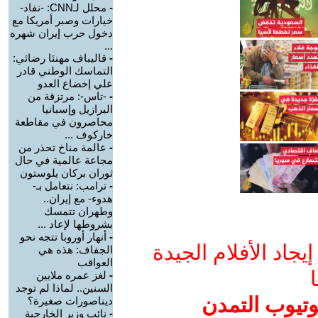
-
محلل لـCNN: -نفاد-
خيارات وصبر أمريكا مع
دخول حرب إيران شهره
...
-
قاليباف مهنئا رضائي:
التماسك الوطني قادر
علي إخضاع العدو
-
-تاس-: مرتزقة من
البرازيل وإسبانيا
محاصرون في مقاطعة
خاركوف ...
-
عالمة مناخ تحذر من
مجاعة عالمية في حال
ثوران بركان يلوستون
-
ترامب: نتعامل بـ-
هدوء- مع إيران..
وطهران تتمسك
بشروطها لإعاد ...
-
أنهار أوروبا تتجه نحو
جاد الأفلام الجيدة
الجفاف: هذه هي
العواقب
ا
-
لغز عمره ملايين
السنين.. لماذا لم توجد
وتيوب التمدن
ديناصورات صغيرة؟
-
نائب وزير الخارجية