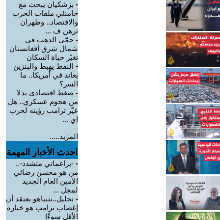
-
بزشكيان يبحث مع
خامنئي ملفات الحرب
والاقتصاد.. وطهران
ترهن ف ...
-
حمّى الذهب في
شمال شرق أفغانستان
تغيّر حياة السكان
-
النفط يهبط والبنزين
يعاند في أمريكا.. ما
السر؟
-
ضغط اقتصادي بدلا
من هجوم عسكري.. هل
غيّر ترامب رؤيته لحرب
إي ...
المزيد.....
احدث الأخبار المهمة
-
-براغماتي متشدد-..
من هو محسن رضائي
الأمين العام الجديد
لمجل ...
-
تحليل..نتنياهو يعتقد أن
إغضاب ترامب هو خياره
الأقل سوءًا