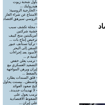
بأول شحنة زيوت
هيدروليك ...
-
الخارجية الروسية:
الامتناع عن شراء الغاز
الروسي سيرهق اقتصاد
...
اد
-
مجلة تكشف سبب
خشية شركتين
أمريكيتين منح كييف
ترخيص إنتاج بات ...
-
تركيا تستأنف عبور
السفن إلى البحر
الأسود بعد إجراءات
أمنية م ...
-
ترمب يعلن خفض
التصعيد العسكري مع
إيران ويرهن المواجهة
بالضغط ...
-
قلق السندات يطارد
واشنطن.. بيسنت يحاول
كبح صعود العوائد
-
لا تهديدات جديدة..
ترمب يعول على
الضغوط الاقتصادية
على إيران ...