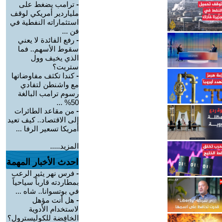
-
ترامب يضغط على
ملياردير أمريكي لوقف
استثماراته النفطية في
فن ...
-
رفع الفائدة لا يعني
سقوط الأسهم.. فما
الذي يخيف وول
ستريت؟
-
كندا تكثف مفاوضاتها
مع واشنطن لتفادي
رسوم ترامب البالغة
50% ...
-
من مقاعد الطائرات
إلى الاقتصاد.. كيف تعيد
أمريكا تسعير الرفا ...
المزيد.....
احدث الأخبار المهمة
-
فرس نهر يثير الرعب
بمطاردته قارباً سياحياً
في بوتسوانا.. شاه ...
-
هل أنت مؤهل
لاستخدام الأدوية
الخافِضة للكوليسترول؟