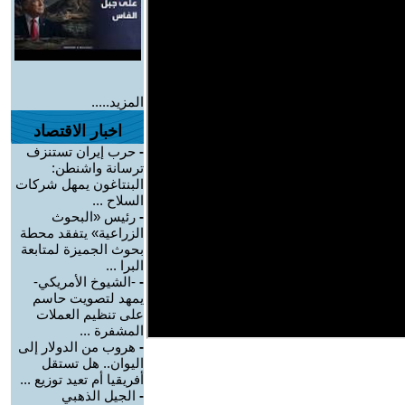
المزيد.....
اخبار الاقتصاد
-
حرب إيران تستنزف
ترسانة واشنطن:
البنتاغون يمهل شركات
السلاح ...
-
رئيس «البحوث
الزراعية» يتفقد محطة
بحوث الجميزة لمتابعة
البرا ...
-
-الشيوخ الأمريكي-
يمهد لتصويت حاسم
على تنظيم العملات
المشفرة ...
-
هروب من الدولار إلى
اليوان.. هل تستقل
أفريقيا أم تعيد توزيع ...
-
الجيل الذهبي