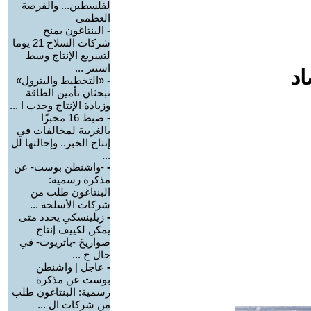
لفلسطين... والفرصة
العظمى
-
البنتاغون يمنح
شركات السلاح 21 يوما
لتسريع الإنتاج وسط
استنز ...
اد
-
«التخطيط والبترول»
تبحثان تأمين الطاقة
وزيادة الإنتاج وجذب ا ...
-
ضبط 16 مخبزًا
بالغربية لمخالفات في
إنتاج الخبز.. وإحالتها لل
...
-
-واشنطن بوست- عن
مذكرة رسمية:
البنتاغون طلب من
شركات الأسلحة ...
-
زيلينسكي يحدد متى
يمكن لكييف إنتاج
صواريخ -باتريوت- في
حال ح ...
-
عاجل | واشنطن
بوست عن مذكرة
رسمية: البنتاغون طلب
من شركات ال ...