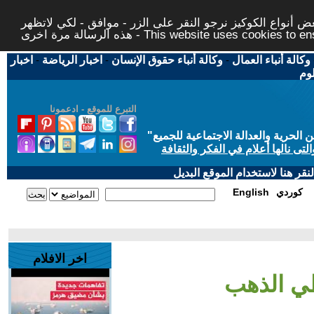
 أنواع الكوكيز نرجو النقر على الزر - موافق - لكي لاتظهر
This website uses cookies to ensure you ge
وكالة أنباء العمال
-
وكالة أنباء حقوق الإنسان
-
اخبار الرياضة
-
اخبار
لوم
التبرع للموقع - ادعمونا
حرية والعدالة الاجتماعية للجميع
"
تى نالها أعلام في الفكر والثقافة
قر هنا لاستخدام الموقع البديل
كوردي
English
اخر الافلام
طي الذهب