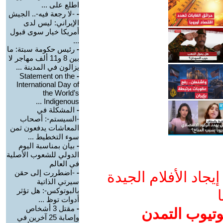
اطلع على ...
-
-لا رجعة فيه-.. الجيش
الإيراني: ليس لدى
أمريكا خيار سوى قبول
...
-
رئيس حكومة سبتة: ما
بين 8 و11 ألف مهاجر لا
يزالون في المدينة ...
Statement on the
-
International Day of
the World’s
Indigenous ...
-
المشكلة في
-السيستم-: أصحاب
المعاشات يدفعون ثمن
سوء التخطيط ...
-
بيان بمناسبة اليوم
الدولي للشعوب الأصلية
في العالم
-
-اضطررت إلى حقن
جاد الأفلام الجيدة
سيرتي الذاتية
بالبوتوكس-: هل تؤثر
ا
أدوات توظ ...
-
مقتل 3 أشخاص
وتيوب التمدن
وإصابة 25 آخرين في