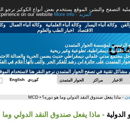
ة التصفح والنشر، الموقع يستخدم بعض أنواع الكوكيز نرجو النق
More info - المزيد
experience on our website
الفن
-
وكالة أنباء اليسار
-
وكالة أنباء العلمانية
-
وكالة أنباء العمال
-
وكا
الاقتصاد
-
اخبار الطب والعلوم
 الرئيسي لمؤسسة الحوار المتمدن
، علمانية، ديمقراطية، تطوعية وغير ربحية
ل مجتمع مدني علماني ديمقراطي حديث يضمن الحرية والعدالة الاجتم
حوار المتمدن على جائزة ابن رشد للفكر الحر والتى نالها أعلام في الفك
م مشاكل تقنية في تصفح الحوار المتمدن نرجو النقر هنا لاستخدام الموقع
كوردي
English
الاخبار
مراكز
الحوار المتمدن
مدن
- ماذا يفعل صندوق النقد الدولي وما هو دوره؟ • MCD
 الدولية
- ماذا يفعل صندوق النقد الدولي وما 