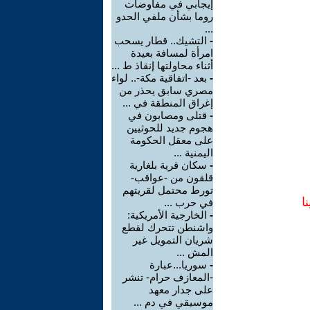
إيجابي في مفاوضات
روما بشأن ملفي الحدو
...
-
التشيك.. قطار يسحب
امرأة لمسافة بعيدة
أثناء محاولتها إنقاذ ط ...
-
بعد -اتفاقية مكة-.. لواء
مصري سابق يحذر من
إغراق المنطقة في ...
-
قتلى ومصابون في
هجوم جديد للحوثيين
على معقل الحكومة
اليمنية ...
-
سكان قرية بلغارية
قلقون من -عواقب-
تورط محتمل لقريتهم
ا
في حرب ...
-
الخارجية الأمريكية:
واشنطن تتحرك لقطع
شريان التمويل غير
المش ...
-
سوريا...عبارة
-المعازف حرام- تنشر
على جدار معهد
موسيقي في دم ...