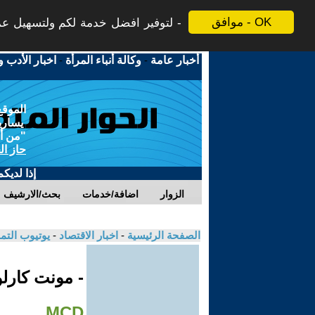
موافق - OK
لتوفير افضل خدمة لكم ولتسهيل عملي
أخبار عامة
-
وكالة أنباء المرأة
-
اخبار الأدب و
الموقع
يسارية
"من أج
حاز ال
إذا لديك
الزوار
اضافة/خدمات
بحث/الارشيف
الصفحة الرئيسية
-
اخبار الاقتصاد
-
يوتيوب الت
- مونت كارلو
MCD