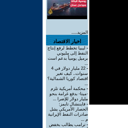
المزيد.....
اخبار الاقتصاد
-
ليبيا تخطط لرفع إنتاج
النفط إلى مليوني
برميل يومياً بدعم است
...
-
22 مليار دولار في 4
سنوات.. كيف تغير
اقتصاد كوريا الشمالية؟
...
-
محكمة أمريكية تلزم
-ميتا- بدفع غرامة بنحو
مليار دولار للإضرا ...
-
فايننشال تايمز:
الحصار الأمريكي يشل
صادرات النفط الإيرانية
م ...
-
ترامب يطالب بخفض