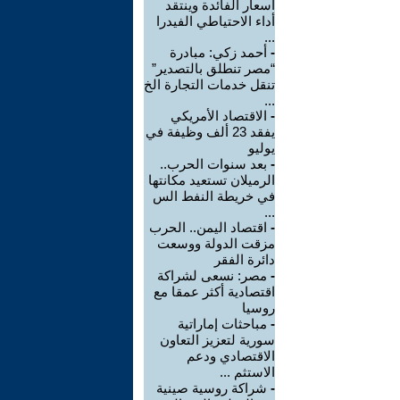
أسعار الفائدة وينتقد
أداء الاحتياطي الفيدرا
...
-
أحمد زكي: مبادرة
“مصر تنطلق بالتصدير”
تنقل خدمات التجارة الخ
...
-
الاقتصاد الأمريكي
يفقد 23 ألف وظيفة في
يوليو
-
بعد سنوات الحرب..
الرميلان تستعيد مكانتها
في خريطة النفط الس
...
-
اقتصاد اليمن.. الحرب
مزقت الدولة ووسعت
دائرة الفقر
-
مصر: نسعى لشراكة
اقتصادية أكثر عمقا مع
روسيا
-
مباحثات إماراتية
سورية لتعزيز التعاون
الاقتصادي ودعم
الاستثم ...
-
شراكة روسية صينية