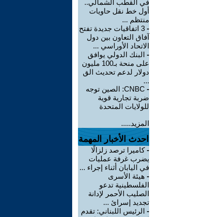
في القطب الشمالي..
أول خط نقل حاويات
منتظم ...
-
3 اتفاقيات جديدة تفتح
آفاق التعاون بين دول
الاتحاد الأوراسي ...
-
البنك الدولي يوافق
على منحة بـ100 مليون
دولار لدعم تحديث الق
...
-
CNBC: الصين توجه
ضربة تجارية قوية
للولايات المتحدة
المزيد.....
احدث الأخبار المهمة
-
كاميرا ترصد زلزالًا
يضرب غرفة عمليات
في اليابان أثناء إجراء ...
-
هيئة الأسرى
الفلسطينية تدعو
الصليب الأحمر لإدانة
تجديد إسرائ ...
-
الرئيس اللبناني: تقدم