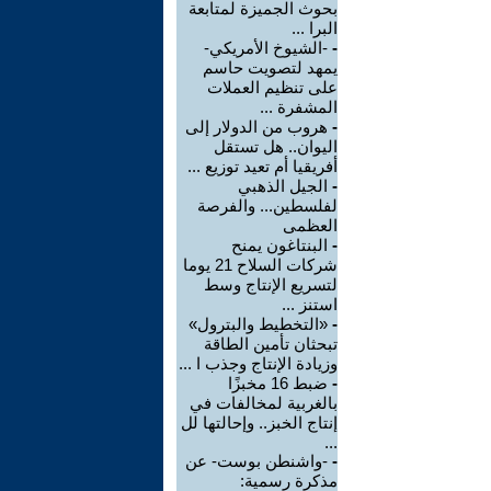
بحوث الجميزة لمتابعة
البرا ...
-
-الشيوخ الأمريكي-
يمهد لتصويت حاسم
على تنظيم العملات
المشفرة ...
-
هروب من الدولار إلى
اليوان.. هل تستقل
أفريقيا أم تعيد توزيع ...
-
الجيل الذهبي
لفلسطين... والفرصة
العظمى
-
البنتاغون يمنح
شركات السلاح 21 يوما
لتسريع الإنتاج وسط
استنز ...
-
«التخطيط والبترول»
تبحثان تأمين الطاقة
وزيادة الإنتاج وجذب ا ...
-
ضبط 16 مخبزًا
بالغربية لمخالفات في
إنتاج الخبز.. وإحالتها لل
...
-
-واشنطن بوست- عن
مذكرة رسمية: