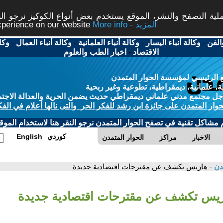
ة التصفح والنشر، الموقع يستخدم بعض أنواع الكوكيز نرجو النق
More info - المزيد
experience on our website
الفن
-
وكالة أنباء اليسار
-
وكالة أنباء العلمانية
-
وكالة أنباء العمال
-
وكا
الاقتصاد
-
اخبار الطب والعلوم
 الرئيسي لمؤسسة الحوار المتمدن
، علمانية، ديمقراطية، تطوعية وغير ربحية
ل مجتمع مدني علماني ديمقراطي حديث يضمن الحرية والعدالة الاجتم
حوار المتمدن على جائزة ابن رشد للفكر الحر والتى نالها أعلام في الفك
م مشاكل تقنية في تصفح الحوار المتمدن نرجو النقر هنا لاستخدام الموقع
كوردي
English
الاخبار
مراكز
الحوار المتمدن
مدن
- هاريس تكشف عن مقترحات اقتصادية جديدة
ريس تكشف عن مقترحات اقتصادية جديدة