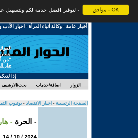
موافق - OK
لتوفير افضل خدمة لكم ولتسهيل عملي
أخبار عامة
-
وكالة أنباء المرأة
-
اخبار الأدب و
الموقع
يسارية
"من أج
حاز ال
إذا لديك
الزوار
اضافة/خدمات
بحث/الارشيف
الصفحة الرئيسية
-
اخبار الاقتصاد
-
يوتيوب الت
- الحرة
- ها
2024 / 10 / 14