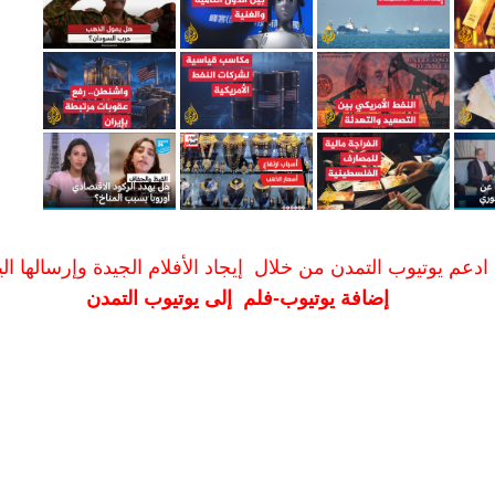
ادعم يوتيوب التمدن من خلال إيجاد الأفلام الجيدة وإرسالها الين
إضافة يوتيوب-فلم إلى يوتيوب التمدن