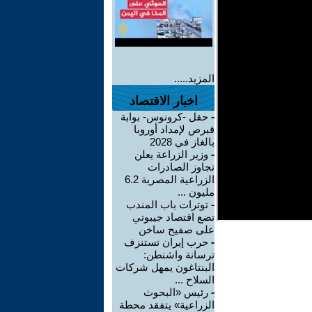
المزيد.....
اخبار الاقتصاد
-
حقل -كرونوس- بوابة
قبرص لإمداد أوروبا
بالغاز في 2028
-
وزير الزراعة يعلن
تجاوز الصادرات
الزراعية المصرية 6.2
مليون ...
-
توترات باب المندب
تضع اقتصاد جيبوتي
على صفيح ساخن
-
حرب إيران تستنزف
ترسانة واشنطن:
البنتاغون يمهل شركات
السلاح ...
-
رئيس «البحوث
الزراعية» يتفقد محطة