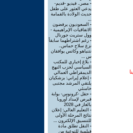
-
مصر.. فيديو -قديم-
يدعي العثور على طفل
حديث الولادة بالقمامة
...
-
السعوديون يرفضون
الاتفاقيات الإبراهيمية -
وول ستريت جورنال
-
رغم اشتراطهما سابقاً
نزع سلاح حماس..
نتنياهو وكاتس يوافقان
س ...
-
بلاغ إخباري للمكتب
السياسي لحزب النهج
ا
الديمقراطي العمالي
-
إعلام إيراني: بزشكيان
يلتقي المرشد مجتبى
خامنئي
-
حقل -كرونوس- بوابة
قبرص لإمداد أوروبا
بالغاز في 2028
-
التعليم العالي: إعلان
نتائج المرحلة الأولى
للتنسيق الإلكترون ...
-
النقل تطلق مادة
فيلمية للتوعية من