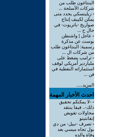
البنتاغون طلب من
شركات الأسلحة ...
-
زيلينسكي يحدد متى
يمكن لكييف إنتاج
صواريخ -باتريوت- في
حال ح ...
-
عاجل | واشنطن
بوست عن مذكرة
رسمية: البنتاغون طلب
من شركات ال ...
-
ترامب يضغط على
ملياردير أمريكي لوقف
استثماراته النفطية في
فن ...
المزيد.....
احدث الأخبار المهمة
-
-لا يمكنكم تحقيق
ذلك-.. فيفا ينتقد
محاولات تقويض
إنفانتينو
-
تصرف -نبيل- من دي
بول تجاه ميسي بعد
وفاة والده