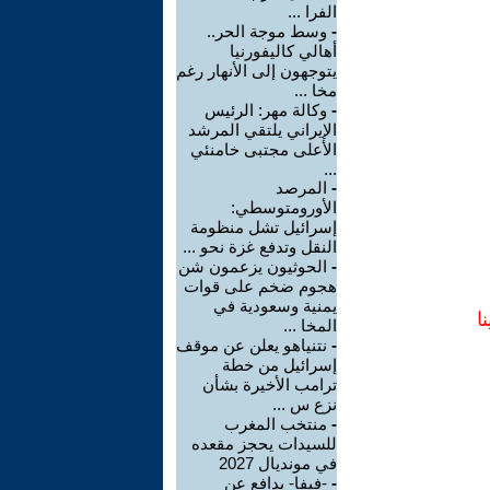
الفرا ...
-
وسط موجة الحر..
أهالي كاليفورنيا
يتوجهون إلى الأنهار رغم
مخا ...
-
وكالة مهر: الرئيس
الإيراني يلتقي المرشد
الأعلى مجتبى خامنئي
...
-
المرصد
الأورومتوسطي:
إسرائيل تشل منظومة
النقل وتدفع غزة نحو ...
-
الحوثيون يزعمون شن
هجوم ضخم على قوات
يمنية وسعودية في
ا
المخا ...
-
نتنياهو يعلن عن موقف
إسرائيل من خطة
ترامب الأخيرة بشأن
نزع س ...
-
منتخب المغرب
للسيدات يحجز مقعده
في مونديال 2027
-
-فيفا- يدافع عن