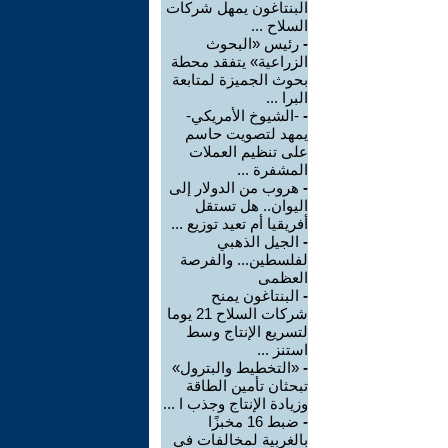
البنتاغون يمهل شركات
السلاح ...
-
رئيس «البحوث
الزراعية» يتفقد محطة
بحوث الجميزة لمتابعة
البرا ...
-
-الشيوخ الأمريكي-
يمهد لتصويت حاسم
على تنظيم العملات
المشفرة ...
-
هروب من الدولار إلى
اليوان.. هل تستقل
أفريقيا أم تعيد توزيع ...
-
الجيل الذهبي
لفلسطين... والفرصة
العظمى
-
البنتاغون يمنح
شركات السلاح 21 يوما
لتسريع الإنتاج وسط
استنز ...
-
«التخطيط والبترول»
تبحثان تأمين الطاقة
وزيادة الإنتاج وجذب ا ...
-
ضبط 16 مخبزًا
بالغربية لمخالفات في