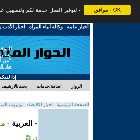
موافق - OK
لتوفير افضل خدمة لكم ولتسهيل عملي
أخبار عامة
-
وكالة أنباء المرأة
-
اخبار الأدب و
الموقع
يسارية
"من أج
حاز ال
إذا لديك
الزوار
اضافة/خدمات
بحث/الارشيف
الصفحة الرئيسية
-
اخبار الاقتصاد
-
يوتيوب الت
- العربية
- مج
ثراءً