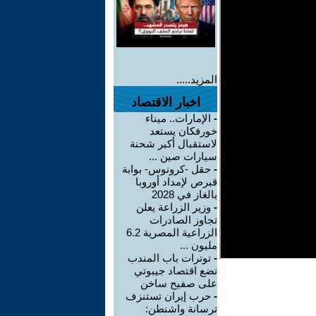
المزيد.....
اخبار الاقتصاد
-
الإمارات.. ميناء
خورفكان يستعد
لاستقبال أكبر شحنة
سيارات صين ...
-
حقل -كرونوس- بوابة
قبرص لإمداد أوروبا
بالغاز في 2028
-
وزير الزراعة يعلن
تجاوز الصادرات
الزراعية المصرية 6.2
مليون ...
-
توترات باب المندب
تضع اقتصاد جيبوتي
على صفيح ساخن
-
حرب إيران تستنزف
ترسانة واشنطن: