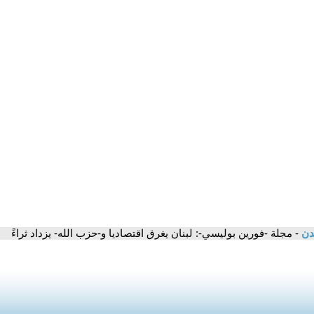
مدن
- مجلة -فورين بوليسي-: لبنان يغرق اقتصاديا و-حزب الله- يزداد ثراءً