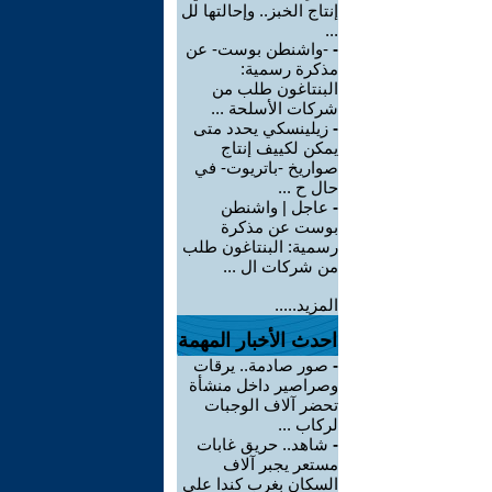
إنتاج الخبز.. وإحالتها لل
...
-
-واشنطن بوست- عن
مذكرة رسمية:
البنتاغون طلب من
شركات الأسلحة ...
-
زيلينسكي يحدد متى
يمكن لكييف إنتاج
صواريخ -باتريوت- في
حال ح ...
-
عاجل | واشنطن
بوست عن مذكرة
رسمية: البنتاغون طلب
من شركات ال ...
المزيد.....
احدث الأخبار المهمة
-
صور صادمة.. يرقات
وصراصير داخل منشأة
تحضر آلاف الوجبات
لركاب ...
-
شاهد.. حريق غابات
مستعر يجبر آلاف
السكان بغرب كندا على