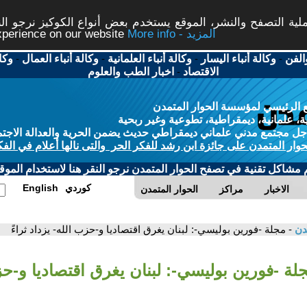
ة التصفح والنشر، الموقع يستخدم بعض أنواع الكوكيز نرجو النق
More info - المزيد
experience on our website
الفن
-
وكالة أنباء اليسار
-
وكالة أنباء العلمانية
-
وكالة أنباء العمال
-
وكا
الاقتصاد
-
اخبار الطب والعلوم
 الرئيسي لمؤسسة الحوار المتمدن
، علمانية، ديمقراطية، تطوعية وغير ربحية
ل مجتمع مدني علماني ديمقراطي حديث يضمن الحرية والعدالة الاجتم
حوار المتمدن على جائزة ابن رشد للفكر الحر والتى نالها أعلام في الفك
م مشاكل تقنية في تصفح الحوار المتمدن نرجو النقر هنا لاستخدام الموقع
كوردي
English
الاخبار
مراكز
الحوار المتمدن
مدن
- مجلة -فورين بوليسي-: لبنان يغرق اقتصاديا و-حزب الله- يزداد ثراءً
لة -فورين بوليسي-: لبنان يغرق اقتصاديا و-حز