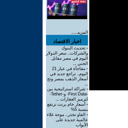
المزيد.....
اخبار الاقتصاد
-
تحديث البنوك
والشركات.. سعر الدولار
اليوم في مصر مقابل
الجني ...
-
مفاجأة في عيار 21
اليوم.. تراجع جديد في
أسعار الذهب بمصر وتح
...
-
شراكة استراتيجية بين
-First Data- و-Tether-
لترميز العقارات ...
-
أسعار خام برنت ترتفع
بنسبة 5%
-
الفاو تحذر.. موجة غلاء
عالمية جديدة على
الأبواب