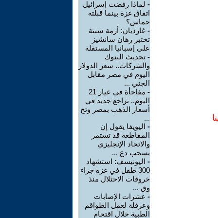
-
لماذا رفضت إسرائيل
اتفاق غزة بينما قبلته
حماس؟
-
غارديان: أزمة سبتة
تختبر رهان سانشيز
على إسبانيا المستقلة
-
تحديث البنوك
والشركات.. سعر الدولار
اليوم في مصر مقابل
الجني ...
-
مفاجأة في عيار 21
اليوم.. تراجع جديد في
أسعار الذهب بمصر وتح
ا
...
-
اليويفا يقول إن
المقاطعة قد تستمر
والاتحاد الإنجليزي
يسحب دع ...
-
اليونيسف: استشهاد
300 طفل في غزة جراء
خروقات الاحتلال منذ
وق ...
-
عشرات الإصابات
وعرقلة لعمل الطواقم
الطبية خلال اقتحام