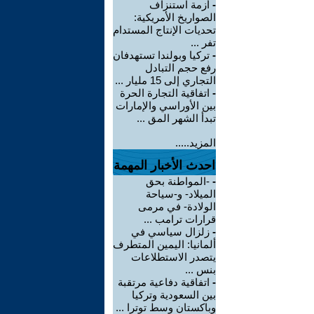
-
أزمة استنزاف
الصواريخ الأمريكية:
تحديات الإنتاج المستدام
تفر ...
-
تركيا وبولندا تستهدفان
رفع حجم التبادل
التجاري إلى 15 مليار ...
-
اتفاقية التجارة الحرة
بين الأوراسي والإمارات
تبدأ الشهر المق ...
المزيد.....
احدث الأخبار المهمة
-
-المواطنة بحق
الميلاد- و-سياحة
الولادة- في مرمى
قرارات ترامب ...
-
زلزال سياسي في
ألمانيا: اليمين المتطرف
يتصدر الاستطلاعات
بنس ...
-
اتفاقية دفاعية مرتقبة
بين السعودية وتركيا
وباكستان وسط توترا ...