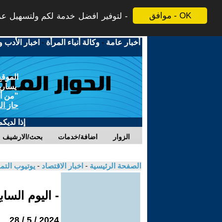
موافق - OK
لتوفير افضل خدمة لكم ولتسهيل عملي
أخبار عامة
-
وكالة أنباء المرأة
-
اخبار الأدب و
الموقع
يسارية
"من أج
حاز ال
إذا لديك
الزوار
اضافة/خدمات
بحث/الارشيف
الصفحة الرئيسية
-
اخبار الاقتصاد
-
يوتيوب الت
- اليوم السا
2024 / 5 / 28