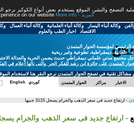
ة التصفح والنشر، الموقع يستخدم بعض أنواع الكوكيز نرجو النق
More info - المزيد
experience on our website
الفن
-
وكالة أنباء اليسار
-
وكالة أنباء العلمانية
-
وكالة أنباء العمال
-
وكا
الاقتصاد
-
اخبار الطب والعلوم
 الرئيسي لمؤسسة الحوار المتمدن
، علمانية، ديمقراطية، تطوعية وغير ربحية
ل مجتمع مدني علماني ديمقراطي حديث يضمن الحرية والعدالة الاجتم
حوار المتمدن على جائزة ابن رشد للفكر الحر والتى نالها أعلام في الفك
م مشاكل تقنية في تصفح الحوار المتمدن نرجو النقر هنا لاستخدام الموقع
كوردي
English
الاخبار
مراكز
الحوار المتمدن
مدن
- ارتفاع جديد فى سعر الذهب والجرام يسجل 3115 جنيها
بع
- ارتفاع جديد فى سعر الذهب والجرام يسجل 3115 جني