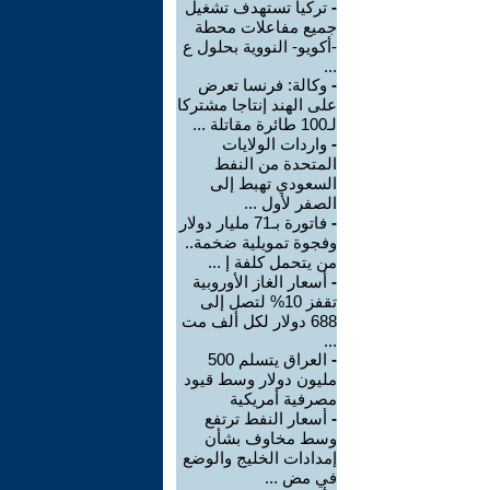
-
تركيا تستهدف تشغيل
جميع مفاعلات محطة
-أكويو- النووية بحلول ع
...
-
وكالة: فرنسا تعرض
على الهند إنتاجا مشتركا
لـ100 طائرة مقاتلة ...
-
واردات الولايات
المتحدة من النفط
السعودي تهبط إلى
الصفر لأول ...
-
فاتورة بـ71 مليار دولار
وفجوة تمويلية ضخمة..
من يتحمل كلفة إ ...
-
أسعار الغاز الأوروبية
تقفز 10% لتصل إلى
688 دولار لكل ألف مت
...
-
العراق يتسلم 500
مليون دولار وسط قيود
مصرفية أمريكية
-
أسعار النفط ترتفع
وسط مخاوف بشأن
إمدادات الخليج والوضع
في مض ...