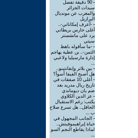
-
90 دقيقة تفصل
سيدات الجزائر
والمغرب عن مونديال
البرازيل
-
-أعرف إمكاناتي-..
أغلى حارس بريطاني
يرد على مانشستر
سيتي
-
-ما سأقوله باهظ
الثمن-.. بن عطية يهاجم
إدارة مارسيليا ولاعبي
...
-
بين بلاتر وإنفانتينو..
هل أصبح الفيفا أسوأ؟
-
أغلى 10 صفقات في
تاريخ ريال مدريد بعد
ضم يان ديوماندي
-
عز الدين الكلاوي
يكتب: رغم الاستقبال
الحافل.. هل تسرع صلاح
ب ...
-
الجانب المجهول في
حياة إبراهيموفيتش..
لماذا يقاطع النجم السو
...