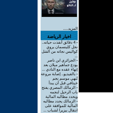
المزيد.....
اخبار الرياضة
-
4 دقائق أنقذت حياته..
نجل كلينسمان يروي
كواليس نجاته من الشل
...
-
الجزائري ابن ناصر
يودع جماهير ميلان بعد
إنهاء عقده مع النادي ...
-
بالفيديو.. إصابة مروعة
تُنهي موسم نجم
خيتافي قبل أن يبدأ
-
الزمالك المصري يفتح
باب الرحيل لنجمه
ويحدد مطالبه المالية
-
الزمالك يحدد مطالبه
المالية للموافقة على
انتقال بيزيرا لشباب ...