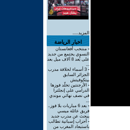
المزيد.....
اخبار الرياضة
-
منتخب أفغانستان
النسوي يجتمع من جديد
على بُعد 8 آلاف ميل بعد
...
-
3 أسماء لخلافة مدرب
الجزائر السابق
بيتكوفيتش
-
الأرجنتين تخلّد فوزها
الدرامي على إنجلترا
في نصف نهائي موندي
...
-
بعد 6 مباريات بلا فوز..
فريق عائلة ميسي
يبحث عن مدرب جديد
-
أحزاب إسبانية تطالب
باستبعاد المغرب من