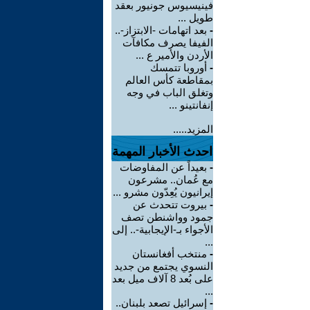
فينيسيوس جونيور بعقد
طويل ...
-
بعد اتهامات -الابتزاز-..
الفيفا يصرف مكافآت
الأردن والأمير ع ...
-
أوروبا تتمسك
بمقاطعة كأس العالم
وتغلق الباب في وجه
إنفانتينو ...
المزيد.....
احدث الأخبار المهمة
-
بعيداً عن المفاوضات
مع عُمان.. مشرعون
إيرانيون يُعِدّون مشرو ...
-
بيروت تتحدث عن
جمود وواشنطن تصف
الأجواء بـ-الإيجابية-.. إلى
...
-
منتخب أفغانستان
النسوي يجتمع من جديد
على بُعد 8 آلاف ميل بعد
...
-
إسرائيل تصعد بلبنان..