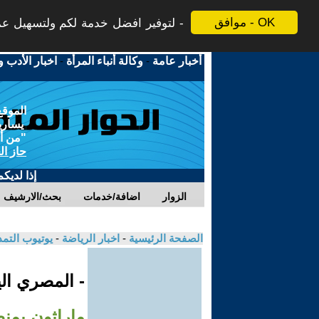
موافق - OK
لتوفير افضل خدمة لكم ولتسهيل عملي
أخبار عامة
-
وكالة أنباء المرأة
-
اخبار الأدب و
الموقع
يسارية
"من أج
حاز ال
إذا لديك
الزوار
اضافة/خدمات
بحث/الارشيف
الصفحة الرئيسية
-
اخبار الرياضة
-
يوتيوب التم
- المصري ال
ماراثون بمن