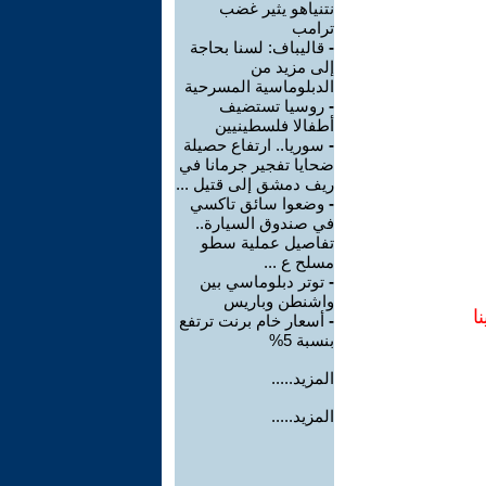
نتنياهو يثير غضب
ترامب
-
قاليباف: لسنا بحاجة
إلى مزيد من
الدبلوماسية المسرحية
-
روسيا تستضيف
أطفالا فلسطينيين
-
سوريا.. ارتفاع حصيلة
ضحايا تفجير جرمانا في
ريف دمشق إلى قتيل ...
-
وضعوا سائق تاكسي
في صندوق السيارة..
تفاصيل عملية سطو
مسلح ع ...
-
توتر دبلوماسي بين
واشنطن وباريس
ا
-
أسعار خام برنت ترتفع
بنسبة 5%
المزيد.....
المزيد.....