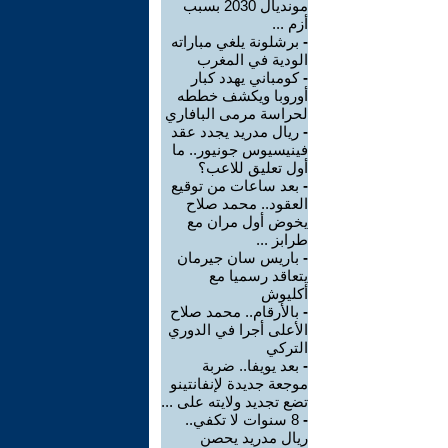
مونديال 2030 بسبب
أزم ...
-
برشلونة يلغي مباراته
الودية في المغرب
-
كومباني يهدد كبار
أوروبا ويكشف خططه
لحراسة مرمى البافاري
-
ريال مدريد يجدد عقد
فينيسيوس جونيور.. ما
أول تعليق للاعب؟
-
بعد ساعات من توقيع
العقود.. محمد صلاح
يخوض أول مران مع
طرابز ...
-
باريس سان جيرمان
يتعاقد رسميا مع
أكليوش
-
بالأرقام.. محمد صلاح
الأعلى أجرا في الدوري
التركي
-
بعد يويفا.. ضربة
موجعة جديدة لإنفانتينو
تضع تجديد ولايته على ...
-
8 سنوات لا تكفي..
ريال مدريد يحصن