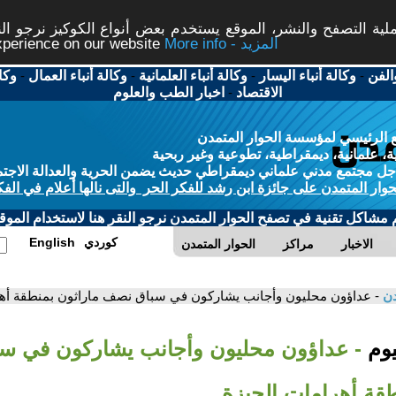
ة التصفح والنشر، الموقع يستخدم بعض أنواع الكوكيز نرجو النق
More info - المزيد
experience on our website
الفن
-
وكالة أنباء اليسار
-
وكالة أنباء العلمانية
-
وكالة أنباء العمال
-
وكا
الاقتصاد
-
اخبار الطب والعلوم
 الرئيسي لمؤسسة الحوار المتمدن
، علمانية، ديمقراطية، تطوعية وغير ربحية
ل مجتمع مدني علماني ديمقراطي حديث يضمن الحرية والعدالة الاجتم
حوار المتمدن على جائزة ابن رشد للفكر الحر والتى نالها أعلام في الفك
م مشاكل تقنية في تصفح الحوار المتمدن نرجو النقر هنا لاستخدام الموقع
كوردي
English
الاخبار
مراكز
الحوار المتمدن
دن
- عداؤون محليون وأجانب يشاركون في سباق نصف ماراثون بمنطقة أهر
يوم
- عداؤون محليون وأجانب يشاركون في س
طقة أهرامات الجيزة