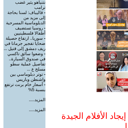
نتنياهو يثير غضب
ترامب
-
قاليباف: لسنا بحاجة
إلى مزيد من
الدبلوماسية المسرحية
-
روسيا تستضيف
أطفالا فلسطينيين
-
سوريا.. ارتفاع حصيلة
ضحايا تفجير جرمانا في
ريف دمشق إلى قتيل ...
-
وضعوا سائق تاكسي
في صندوق السيارة..
تفاصيل عملية سطو
مسلح ع ...
-
توتر دبلوماسي بين
واشنطن وباريس
-
أسعار خام برنت ترتفع
بنسبة 5%
المزيد.....
المزيد.....
جاد الأفلام الجيدة
ا