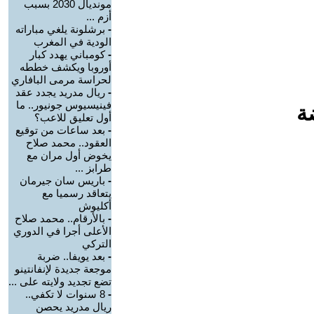
مونديال 2030 بسبب
أزم ...
-
برشلونة يلغي مباراته
الودية في المغرب
-
كومباني يهدد كبار
أوروبا ويكشف خططه
لحراسة مرمى البافاري
-
ريال مدريد يجدد عقد
فينيسيوس جونيور.. ما
ة
أول تعليق للاعب؟
-
بعد ساعات من توقيع
العقود.. محمد صلاح
يخوض أول مران مع
طرابز ...
-
باريس سان جيرمان
يتعاقد رسميا مع
أكليوش
-
بالأرقام.. محمد صلاح
الأعلى أجرا في الدوري
التركي
-
بعد يويفا.. ضربة
موجعة جديدة لإنفانتينو
تضع تجديد ولايته على ...
-
8 سنوات لا تكفي..
ريال مدريد يحصن