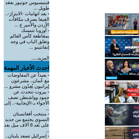
فينيسيوس جونيور بعقد
طويل ...
-
بعد اتهامات -الابتزاز-..
الفيفا يصرف مكافآت
الأردن والأمير ع ...
-
أوروبا تتمسك
بمقاطعة كأس العالم
وتغلق الباب في وجه
إنفانتينو ...
المزيد.....
احدث الأخبار المهمة
-
بعيداً عن المفاوضات
مع عُمان.. مشرعون
إيرانيون يُعِدّون مشرو ...
-
بيروت تتحدث عن
جمود وواشنطن تصف
الأجواء بـ-الإيجابية-.. إلى
...
-
منتخب أفغانستان
النسوي يجتمع من جديد
على بُعد 8 آلاف ميل بعد
...
-
إسرائيل تصعد بلبنان..