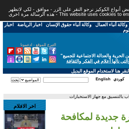
 أنواع الكوكيز نرجو النقر على الزر - موافق - لكي لاتظهر
This website uses cookies to ensure you ge
وكالة أنباء العمال
-
وكالة أنباء حقوق الإنسان
-
اخبار الرياضة
-
اخبار
لوم
التبرع للموقع - ادعمونا
حرية والعدالة الاجتماعية للجميع
"
تى نالها أعلام في الفكر والثقافة
قر هنا لاستخدام الموقع البديل
كوردي
English
اب بالتنسيق مع جهاز الاستخبارات
اخر الافلام
رة جديدة لمكافحة