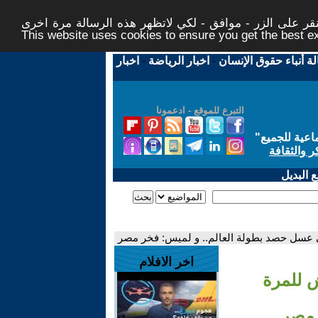
ر على الزر - موافق - لكي لاتظهر هذه الرسالة مرة اخرى -
This website uses cookies to ensure you get the best 
لة أنباء حقوق الإنسان
-
اخبار الرياضة
-
اخبار
التبرع للموقع - ادعمونا
اعية للجميع
"
ر والثقافة
 البديل
ى عسل حصد بطولة العالم.. و لميس: فخر مصر
اخر الافلام
ش للمرة
 مصر