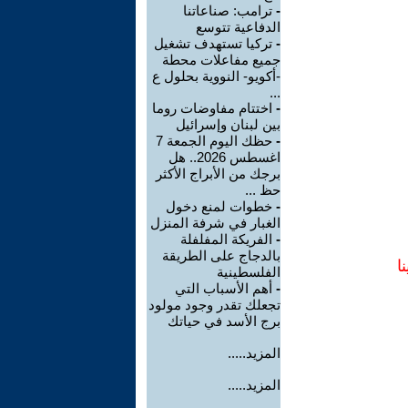
-
ترامب: صناعاتنا
الدفاعية تتوسع
-
تركيا تستهدف تشغيل
جميع مفاعلات محطة
-أكويو- النووية بحلول ع
...
-
اختتام مفاوضات روما
بين لبنان وإسرائيل
-
حظك اليوم الجمعة 7
اغسطس 2026.. هل
برجك من الأبراج الأكثر
حظ ...
-
خطوات لمنع دخول
الغبار في شرفة المنزل
-
الفريكة المفلفلة
بالدجاج على الطريقة
ا
الفلسطينية
-
أهم الأسباب التي
تجعلك تقدر وجود مولود
برج الأسد في حياتك
المزيد.....
المزيد.....