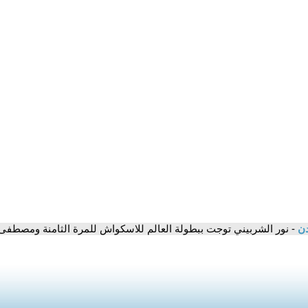
دن
- نور الشربيني توجت ببطولة العالم للاسكواش للمرة الثامنة ومصطف