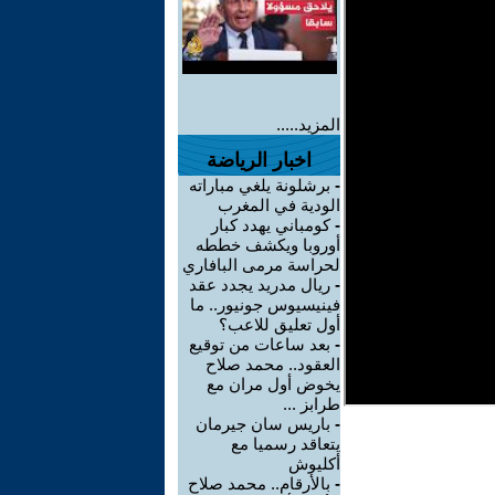
المزيد.....
اخبار الرياضة
-
برشلونة يلغي مباراته
الودية في المغرب
-
كومباني يهدد كبار
أوروبا ويكشف خططه
لحراسة مرمى البافاري
-
ريال مدريد يجدد عقد
فينيسيوس جونيور.. ما
أول تعليق للاعب؟
-
بعد ساعات من توقيع
العقود.. محمد صلاح
يخوض أول مران مع
طرابز ...
-
باريس سان جيرمان
يتعاقد رسميا مع
أكليوش
-
بالأرقام.. محمد صلاح