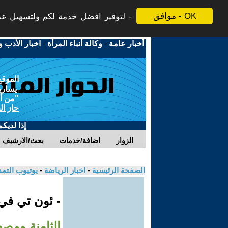
موافق - OK
لتوفير افضل خدمة لكم ولتسهيل عملي
أخبار عامة
-
وكالة أنباء المرأة
-
اخبار الأدب و
الموقع
يسارية
"من أج
حاز ال
إذا لديك
الزوار
اضافة/خدمات
بحث/الارشيف
الصفحة الرئيسية
-
اخبار الرياضة
-
يوتيوب التم
- ئون تي ف
الثامنة ومص