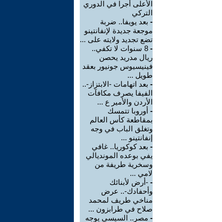
الأعلى أجرا في الدوري
التركي
-
بعد يويفا.. ضربة
موجعة جديدة لإنفانتينو
تضع تجديد ولايته على ...
-
8 سنوات لا تكفي..
ريال مدريد يحصن
فينيسيوس جونيور بعقد
طويل ...
-
بعد اتهامات -الابتزاز-..
الفيفا يصرف مكافآت
الأردن والأمير ع ...
-
أوروبا تتمسك
بمقاطعة كأس العالم
وتغلق الباب في وجه
إنفانتينو ...
-
بعد كوكوريا.. غافي
يفي بوعده المونديالي
وسخرية طريفة من
لامي ...
-
-أرض لأبنائك
وأحفادك-.. عرض
مناخي طريف لمحمد
صلاح في طرابزون ...
-
مصر.. السيسي يوجه