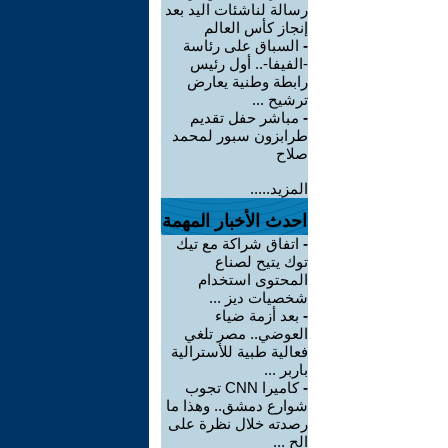
رسالة لناشئات اليد بعد
إنجاز كأس العالم
-
السباق على رئاسة
-الفيفا-.. أول رئيس
رابطة وطنية يعارض
ترشيح ...
-
مباشر حفل تقديم
طرابزون سبور لمحمد
صلاح
المزيد.....
احدث الأخبار المهمة
-
اتفاق شراكة مع تيك
توك يتيح لصناع
المحتوى استخدام
شخصيات ديز ...
-
بعد أزمة ضياء
العوضي.. مصر تلغي
فعالية طبية للأسترالية
باربر ...
-
كاميرا CNN تجوب
شوارع دمشق.. وهذا ما
رصدته خلال نظرة على
الح ...