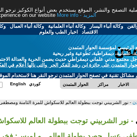
ة التصفح والنشر، الموقع يستخدم بعض أنواع الكوكيز نرجو النق
More info - المزيد
experience on our website
الفن
-
وكالة أنباء اليسار
-
وكالة أنباء العلمانية
-
وكالة أنباء العمال
-
وكا
الاقتصاد
-
اخبار الطب والعلوم
 الرئيسي لمؤسسة الحوار المتمدن
، علمانية، ديمقراطية، تطوعية وغير ربحية
ل مجتمع مدني علماني ديمقراطي حديث يضمن الحرية والعدالة الاجتم
حوار المتمدن على جائزة ابن رشد للفكر الحر والتى نالها أعلام في الفك
م مشاكل تقنية في تصفح الحوار المتمدن نرجو النقر هنا لاستخدام الموقع
كوردي
English
الاخبار
مراكز
الحوار المتمدن
دن
- نور الشربيني توجت ببطولة العالم للاسكواش للمرة الثامنة ومصطف
ي
- نور الشربيني توجت ببطولة العالم للاسكوا
طفى عسل حصد بطولة العالم.. و لميس: فخر