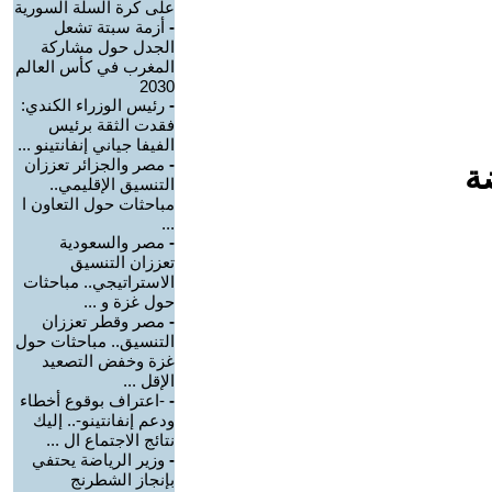
على كرة السلة السورية
-
أزمة سبتة تشعل
الجدل حول مشاركة
المغرب في كأس العالم
2030
-
رئيس الوزراء الكندي:
فقدت الثقة برئيس
الفيفا جياني إنفانتينو ...
-
مصر والجزائر تعززان
ة
التنسيق الإقليمي..
مباحثات حول التعاون ا
...
-
مصر والسعودية
تعززان التنسيق
الاستراتيجي.. مباحثات
حول غزة و ...
-
مصر وقطر تعززان
التنسيق.. مباحثات حول
غزة وخفض التصعيد
الإقل ...
-
-اعتراف بوقوع أخطاء
ودعم إنفانتينو-.. إليك
نتائج الاجتماع ال ...
-
وزير الرياضة يحتفي
بإنجاز الشطرنج