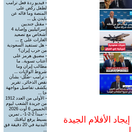
-
فيديو ردة فعل ترامب
لطفل ركض على
المنصة وما قاله عن
بايدن يل ...
-
مقتل جنديين
إسرائيليين وإصابة 4
أشخاص مع تصعيد
الغارات على ج ...
-
هل تستفيد السعودية
من حرب إيران؟
-
مضيق هرمز على
أعتاب تسوية.. ما
مطالب إيران وما
شروط الولايات ...
-
ترامب -ضُلّل- بشأن
نقص الذخائر.. تقرير
يكشف تفاصيل مواجهة
حا ...
-
الأولى من العدد 1912
من جريدة الشعب ليوم
الخميس 6 أوت 2026
-
-مبدأ 2-2-1- ـ تمرين
جاد الأفلام الجيدة
بسيط يرفع لياقتك
البدنية في 20 دقيقة فق
ا
...