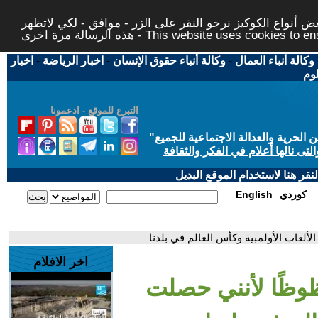
 أنواع الكوكيز نرجو النقر على الزر - موافق - لكي لاتظهر
This website uses cookies to ensure you ge
وكالة أنباء العمال
-
وكالة أنباء حقوق الإنسان
-
اخبار الرياضة
-
اخبار
لوم
التبرع للموقع - ادعمونا
حرية والعدالة الاجتماعية للجميع
"
تى نالها أعلام في الفكر والثقافة
قر هنا لاستخدام الموقع البديل
كوردي
English
لعاب الأولمبية وكأس العالم في بلدنا
اخر الافلام
وظًا لأنني حصلت