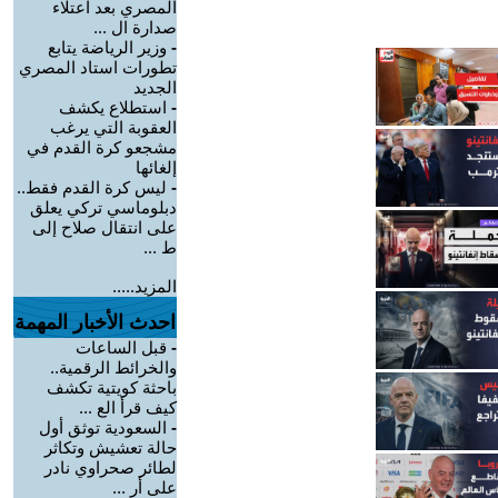
المصري بعد اعتلاء
صدارة ال ...
-
وزير الرياضة يتابع
تطورات استاد المصري
الجديد
-
استطلاع يكشف
العقوبة التي يرغب
مشجعو كرة القدم في
إلغائها
-
ليس كرة القدم فقط..
دبلوماسي تركي يعلق
على انتقال صلاح إلى
ط ...
المزيد.....
احدث الأخبار المهمة
-
قبل الساعات
والخرائط الرقمية..
باحثة كويتية تكشف
كيف قرأ الع ...
-
السعودية توثق أول
حالة تعشيش وتكاثر
لطائر صحراوي نادر
على أر ...