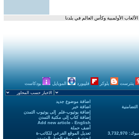
لعاب الأولمبية وكأس العالم في بلدنا
بنترست
بلوكر
فليبورد
الموبايل
بودكاست
اضافة موضوع جديد
التضامنية
اضافة خبر
إضافة يوتيوب-فلم إلى يوتيوب التمدن
إضافة كتاب إلى مكتبة التمدن
Add new article - English
أضف حملة
3,732,97
تعديل الموقع الفرعي للكاتب-ة
ابحث في موقع الحوار المتمدن