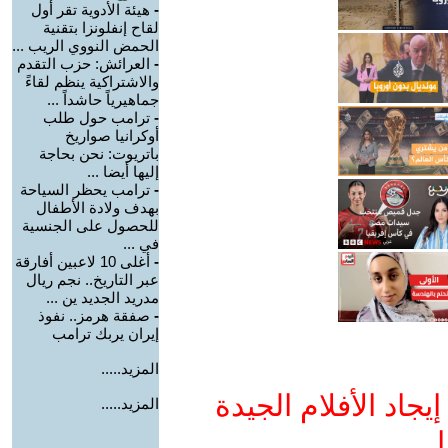
-
هيئة الأدوية تقر أول
لقاح إنفلونزا بتقنية
الحمض النووي الريب ...
-
العرائش: حزب التقدم
والاشتراكية ينظم لقاءً
جماهيرياً حاشداً ...
-
ترامب حول طلب
أوكرانيا صواريخ
باتريوت: نحن بحاجة
إليها أيضا ...
-
ترامب يحظر السياحة
بهدف ولادة الأطفال
للحصول على الجنسية
في ...
-
أغلى 10 لاعبين أفارقة
عبر التاريخ.. نجم ريال
مدريد الجديد ين ...
-
صفقة هرمز.. نفوذ
إيران يربك ترامب
المزيد.....
جاد الأفلام الجيدة
المزيد.....
ا