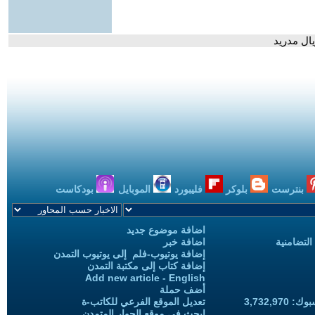
ال مدريد
بنترست
بلوكر
فليبورد
الموبايل
بودكاست
اضافة موضوع جديد
التضامنية
اضافة خبر
إضافة يوتيوب-فلم إلى يوتيوب التمدن
إضافة كتاب إلى مكتبة التمدن
Add new article - English
أضف حملة
3,732,97
تعديل الموقع الفرعي للكاتب-ة
ابحث في موقع الحوار المتمدن