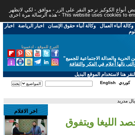
 أنواع الكوكيز نرجو النقر على الزر - موافق - لكي لاتظهر
This website uses cookies to ensure you ge
وكالة أنباء العمال
-
وكالة أنباء حقوق الإنسان
-
اخبار الرياضة
-
اخبار
لوم
التبرع للموقع - ادعمونا
حرية والعدالة الاجتماعية للجميع
"
تى نالها أعلام في الفكر والثقافة
قر هنا لاستخدام الموقع البديل
كوردي
English
ال مدريد
اخر الافلام
صد الليغا ويتفوق