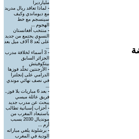
مليارديرا
-
لماذا تعاقد ريال مدريد
مع ديوماندي وكيف
سينسجم مع خط
الهجوم ...
-
منتخب أفغانستان
النسوي يجتمع من جديد
على بُعد 8 آلاف ميل بعد
...
ة
-
3 أسماء لخلافة مدرب
الجزائر السابق
بيتكوفيتش
-
الأرجنتين تخلّد فوزها
الدرامي على إنجلترا
في نصف نهائي موندي
...
-
بعد 6 مباريات بلا فوز..
فريق عائلة ميسي
يبحث عن مدرب جديد
-
أحزاب إسبانية تطالب
باستبعاد المغرب من
مونديال 2030 بسبب
أزم ...
-
برشلونة يلغي مباراته
الودية في المغرب