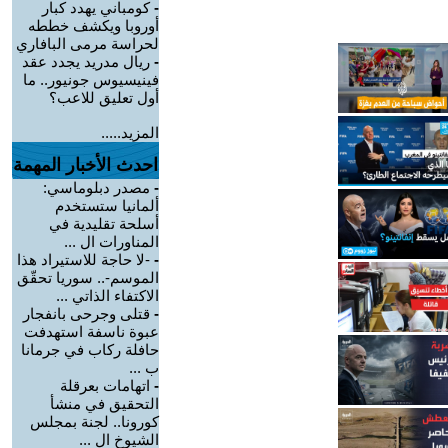
-
كومباني يهدد كبار
أوروبا ويكشف خططه
لحراسة مرمى البافاري
-
ريال مدريد يجدد عقد
فينيسيوس جونيور.. ما
أول تعليق للاعب؟
المزيد.....
احدث الأخبار المهمة
-
مصدر دبلوماسي:
ألمانيا ستستخدم
أسلحة تقليدية في
المناورات ال ...
-
-لا حاجة للاستيراد هذا
الموسم-.. سوريا تحقّق
الاكتفاء الذاتي ...
-
قتلى وجرحى بانفجار
عبوة ناسفة استهدفت
حافلة ركاب في جرمانا
ب ...
-
اتهامات بعرقلة
التحقيق في منشأ
كورونا.. لجنة بمجلس
الشيوخ ال ...