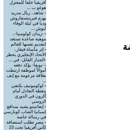
أفريقيا خلفا للمعتزل
هوغو ب ...
-
شاهد.. ريال مدريد
يهزم فيرينتسفاروش
وديا في ليلة الوفاء
لبوش ...
-
-زيدان كولومبيا-..
موهبة صاعدة تستعد
لتقديم نفسها للعالم
ة
-
إثر مأساة فيغار..
الاتحاد الإنجليزي يحظر
-الجدار القاتل- في ...
-
-يويفا- يؤكد دفعه
أموالاً لموظفة ارتبطت
بعلاقة مزعومة مع إنف
...
-
لوكوموتيف يكتفي
بنقطة التعادل أمام
أكرون في الدوري
الروسي
-
إنفانتينو يشيد بمدافع
إسبانيا الشاب كوبارسي
في رسالة خاصة
-
مصر تطلب استضافة
كأس أفريقيا تحت 23