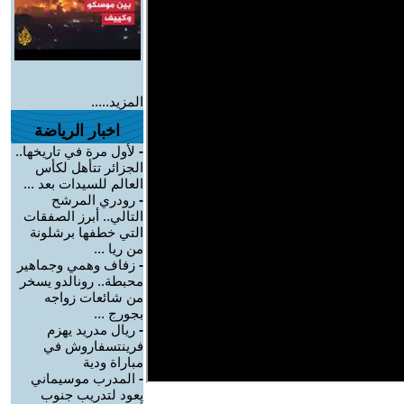
المزيد.....
اخبار الرياضة
-
لأول مرة في تاريخها..
الجزائر تتأهل لكأس
العالم للسيدات بعد ...
-
رودري المرشح
التالي.. أبرز الصفقات
التي خطفها برشلونة
من ريا ...
-
زفاف وهمي وجماهير
محبطة.. رونالدو يسخر
من شائعات زواجه
بجورج ...
-
ريال مدريد يهزم
فرينتسفاروش في
مباراة ودية
-
المدرب موسيماني
يعود لتدريب جنوب