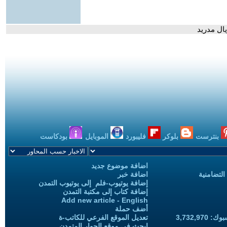
ال مدريد
بنترست
بلوكر
فليبورد
الموبايل
بودكاست
اضافة موضوع جديد
التضامنية
اضافة خبر
إضافة يوتيوب-فلم إلى يوتيوب التمدن
إضافة كتاب إلى مكتبة التمدن
Add new article - English
أضف حملة
3,732,97
تعديل الموقع الفرعي للكاتب-ة
ابحث في موقع الحوار المتمدن