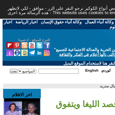
 أنواع الكوكيز نرجو النقر على الزر - موافق - لكي لاتظهر
This website uses cookies to ensure you ge
وكالة أنباء العمال
-
وكالة أنباء حقوق الإنسان
-
اخبار الرياضة
-
اخبار
لوم
التبرع للموقع - ادعمونا
حرية والعدالة الاجتماعية للجميع
"
تى نالها أعلام في الفكر والثقافة
قر هنا لاستخدام الموقع البديل
كوردي
English
ال مدريد
اخر الافلام
صد الليغا ويتفوق