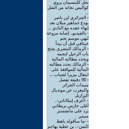
نجل كلينسمان يروي
كواليس نجاته من الشل
...
-
الجزائري ابن ناصر
يودع جماهير ميلان بعد
إنهاء عقده مع النادي ...
-
بالفيديو.. إصابة مروعة
تُنهي موسم نجم
خيتافي قبل أن يبدأ
-
الزمالك المصري يفتح
باب الرحيل لنجمه
ويحدد مطالبه المالية
-
الزمالك يحدد مطالبه
المالية للموافقة على
انتقال بيزيرا لشباب ...
-
90 دقيقة تفصل
سيدات الجزائر
والمغرب عن مونديال
البرازيل
-
-أعرف إمكاناتي-..
أغلى حارس بريطاني
يرد على مانشستر
سيتي
-
-ما سأقوله باهظ
الثمن-.. بن عطية يهاجم