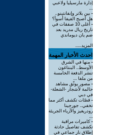
إدارة مارسيليا ولاعبي
...
-
بين بلاتر وإنفانتينو..
هل أصبح الفيفا أسوأ؟
-
أغلى 10 صفقات في
تاريخ ريال مدريد بعد
ضم يان ديوماندي
المزيد.....
احدث الأخبار المهمة
-
منها في الشرق
الأوسط.. البنتاغون
تنشر الدفعة الخامسة
من ملفا ...
-
مصور يوثّق مشاهد
حالمة لأشجار -الشعلة-
في دبي
-
قصّات تكشف أكثر مما
تخفي.. جورجينا
رودريغيز والأزياء الجريئة
...
-
كاميرات مراقبة
تكشف تفاصيل حادثة
إطلاق نار جماعي في