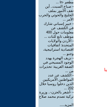
مطعم -In ...
-
صباح السبت.. أين
تقف الأمور بملف
الخليج والحوثي والحرب
الأمر ...
-
خبير إسباني شارك
في الكشف عن
معلومات حول 400
موظف تابع للنات ...
-
الأردن والولايات
المتحدة: اتفاقيات
اقتصادية استراتيجية،
وجنو ...
-
نزيف الهجرة يهدد
الوجود المسيحي في
الضفة الغربية: تحذيرات
ا
من ...
-
الكشف عن عدد
المواطنين الأمريكيين
الذين دخلوا روسيا خلال
202 ...
-
-أشعر بالحزن-.. وزيرة
تركية تصدم محمد صلاح
المزيد.....