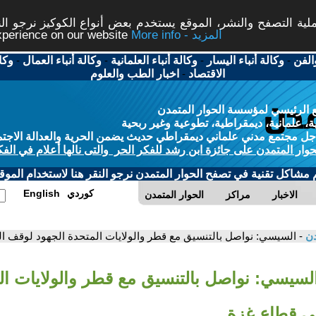
ة التصفح والنشر، الموقع يستخدم بعض أنواع الكوكيز نرجو النق
More info - المزيد
experience on our website
الفن
-
وكالة أنباء اليسار
-
وكالة أنباء العلمانية
-
وكالة أنباء العمال
-
وكا
الاقتصاد
-
اخبار الطب والعلوم
 الرئيسي لمؤسسة الحوار المتمدن
، علمانية، ديمقراطية، تطوعية وغير ربحية
ل مجتمع مدني علماني ديمقراطي حديث يضمن الحرية والعدالة الاجتم
حوار المتمدن على جائزة ابن رشد للفكر الحر والتى نالها أعلام في الفك
م مشاكل تقنية في تصفح الحوار المتمدن نرجو النقر هنا لاستخدام الموقع
كوردي
English
الاخبار
مراكز
الحوار المتمدن
دن
- السيسي: نواصل بالتنسيق مع قطر والولايات المتحدة الجهود لوقف ال
السيسي: نواصل بالتنسيق مع قطر والولايات ال
في قطاع غزة