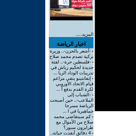
المزيد.....
اخبار الرياضة
-
-أشعر بالحزن-.. وزيرة
تركية تصدم محمد صلاح
-
-فلسطين حرة-.. لفتة
جديدة لحكيم زياش في
تدريبات الوداد الريا ...
-
إنفانتينو ينفي مزاعم
قيام الاتحاد الأوروبي
لكرة القدم بدفع أ ...
-
-الشباب إلى
الملاعب-.. حين أصبحت
الرياضة مسرحا
جماهيريا في ا ...
-
كم سيتقاضى محمد
صلاح من الأموال مع
طرابزون سبور؟
-
4 دقائق أنقذت حياته..