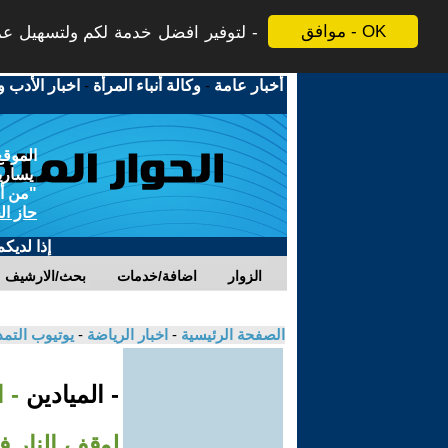
موافق - OK
لتوفير افضل خدمة لكم ولتسهيل عملي
أخبار عامة
-
وكالة أنباء المرأة
-
اخبار الأدب و
الموقع
يسارية
"من أج
حاز ال
إذا لديك
الزوار
اضافة/خدمات
بحث/الارشيف
الصفحة الرئيسية
-
اخبار الرياضة
-
يوتيوب التم
- الميادين
- 
لوقف النار 