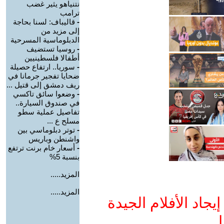
نتنياهو يثير غضب
ترامب
-
قاليباف: لسنا بحاجة
إلى مزيد من
الدبلوماسية المسرحية
-
روسيا تستضيف
أطفالا فلسطينيين
-
سوريا.. ارتفاع حصيلة
ضحايا تفجير جرمانا في
ريف دمشق إلى قتيل ...
-
وضعوا سائق تاكسي
في صندوق السيارة..
تفاصيل عملية سطو
مسلح ع ...
-
توتر دبلوماسي بين
واشنطن وباريس
-
أسعار خام برنت ترتفع
بنسبة 5%
المزيد.....
المزيد.....
جاد الأفلام الجيدة
ا