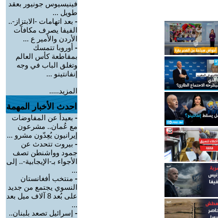
فينيسيوس جونيور بعقد
طويل ...
-
بعد اتهامات -الابتزاز-..
الفيفا يصرف مكافآت
الأردن والأمير ع ...
-
أوروبا تتمسك
بمقاطعة كأس العالم
وتغلق الباب في وجه
إنفانتينو ...
المزيد.....
احدث الأخبار المهمة
-
بعيداً عن المفاوضات
مع عُمان.. مشرعون
إيرانيون يُعِدّون مشرو ...
-
بيروت تتحدث عن
جمود وواشنطن تصف
الأجواء بـ-الإيجابية-.. إلى
...
-
منتخب أفغانستان
النسوي يجتمع من جديد
على بُعد 8 آلاف ميل بعد
...
-
إسرائيل تصعد بلبنان..