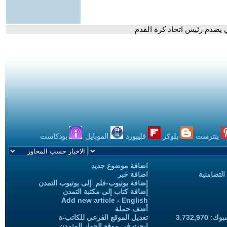
لي يصدم رئيس اتحاد كرة القدم
بنترست
بلوكر
فليبورد
الموبايل
بودكاست
اضافة موضوع جديد
التضامنية
اضافة خبر
إضافة يوتيوب-فلم إلى يوتيوب التمدن
إضافة كتاب إلى مكتبة التمدن
Add new article - English
أضف حملة
3,732,97
تعديل الموقع الفرعي للكاتب-ة
ابحث في موقع الحوار المتمدن