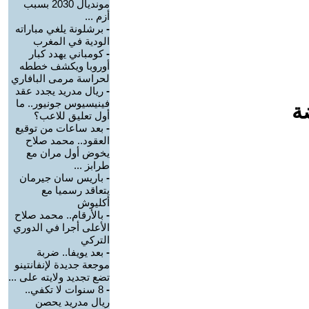
مونديال 2030 بسبب
أزم ...
-
برشلونة يلغي مباراته
الودية في المغرب
-
كومباني يهدد كبار
أوروبا ويكشف خططه
لحراسة مرمى البافاري
-
ريال مدريد يجدد عقد
فينيسيوس جونيور.. ما
ة
أول تعليق للاعب؟
-
بعد ساعات من توقيع
العقود.. محمد صلاح
يخوض أول مران مع
طرابز ...
-
باريس سان جيرمان
يتعاقد رسميا مع
أكليوش
-
بالأرقام.. محمد صلاح
الأعلى أجرا في الدوري
التركي
-
بعد يويفا.. ضربة
موجعة جديدة لإنفانتينو
تضع تجديد ولايته على ...
-
8 سنوات لا تكفي..
ريال مدريد يحصن