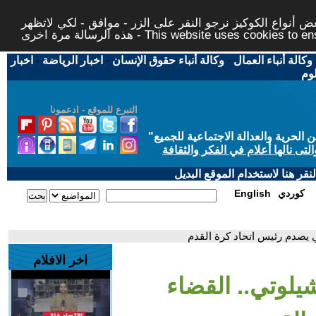
 أنواع الكوكيز نرجو النقر على الزر - موافق - لكي لاتظهر
This website uses cookies to ensure you ge
وكالة أنباء العمال
-
وكالة أنباء حقوق الإنسان
-
اخبار الرياضة
-
اخبار
لوم
التبرع للموقع - ادعمونا
حرية والعدالة الاجتماعية للجميع
"
تى نالها أعلام في الفكر والثقافة
قر هنا لاستخدام الموقع البديل
كوردي
English
لي يصدم رئيس اتحاد كرة القدم
اخر الافلام
شيلوتي.. القضاء