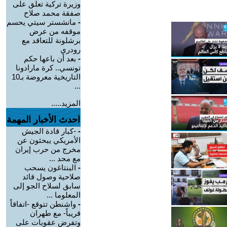
وزيرة تركية تعلق على
صفقة محمد صلاح
-
مانشستر سيتي يحسم
موقفه من عرض
برشلونة للتعاقد مع
رودري
-
بعد أن باعها حكم
تونسي.. كرة مارادونا
التاريخية معروضة بـ10
...
المزيد.....
احدث الأخبار المهمة
-
-كبار قادة الجيش
الأمريكي يبحثون عن
مخرج من حرب إيران
مع محد ...
-
البنتاغون يسحب
صلاحية وصول قائد
سابق لسلاح الجو إلى
المعلوما ...
-
واشنطن تتوقع -اتفاقاً
قريباً- مع طهران
وتفرض عقوبات على