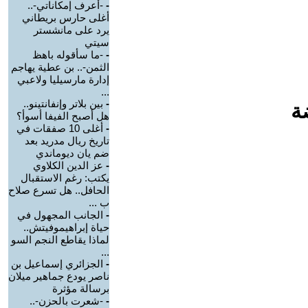
-
-أعرف إمكاناتي-..
أغلى حارس بريطاني
يرد على مانشستر
سيتي
-
-ما سأقوله باهظ
الثمن-.. بن عطية يهاجم
إدارة مارسيليا ولاعبي
...
-
بين بلاتر وإنفانتينو..
ة
هل أصبح الفيفا أسوأ؟
-
أغلى 10 صفقات في
تاريخ ريال مدريد بعد
ضم يان ديوماندي
-
عز الدين الكلاوي
يكتب: رغم الاستقبال
الحافل.. هل تسرع صلاح
ب ...
-
الجانب المجهول في
حياة إبراهيموفيتش..
لماذا يقاطع النجم السو
...
-
الجزائري إسماعيل بن
ناصر يودع جماهير ميلان
برسالة مؤثرة
-
-شعرت بالحزن-..