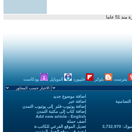
51 عاما
بنترست
بلوكر
فليبورد
الموبايل
بودكاست
اضافة موضوع جديد
التضامنية
اضافة خبر
إضافة يوتيوب-فلم إلى يوتيوب التمدن
إضافة كتاب إلى مكتبة التمدن
Add new article - English
أضف حملة
3,732,97
تعديل الموقع الفرعي للكاتب-ة
ابحث في موقع الحوار المتمدن