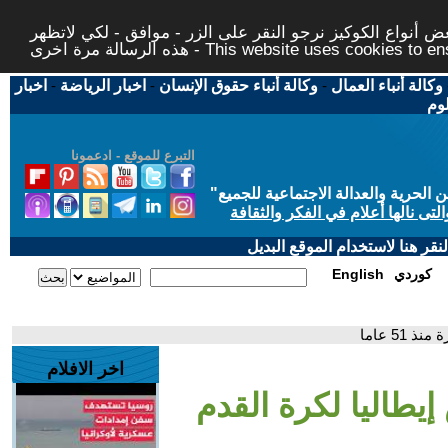
 أنواع الكوكيز نرجو النقر على الزر - موافق - لكي لاتظهر
This website uses cookies to ensure you ge
وكالة أنباء العمال
-
وكالة أنباء حقوق الإنسان
-
اخبار الرياضة
-
اخبار
لوم
التبرع للموقع - ادعمونا
حرية والعدالة الاجتماعية للجميع
"
تى نالها أعلام في الفكر والثقافة
قر هنا لاستخدام الموقع البديل
كوردي
English
51 عاما
اخر الافلام
 إيطاليا لكرة القدم