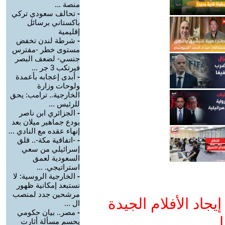
منصة ...
-
تحالف سعودي تركي
باكستاني برسائل
إقليمية
-
شرطة لندن تخفض
مستوى خطر -مفترس
جنسي- لضعف البصر
فيرتكب 3 جر ...
-
أبدى إعجابه بأعمدة
ولوحات وزارة
الخارجية.. ترامب: يحق
للرئيس ...
-
الجزائري ابن ناصر
يودع جماهير ميلان بعد
إنهاء عقده مع النادي ...
-
-اتفاقية مكة-.. قلق
إسرائيلي من سعي
السعودية لعمق
استراتيجي. ...
-
الخارجية الروسية: لا
نستبعد إمكانية ظهور
مرشحين جدد لمنصب
جاد الأفلام الجيدة
ال ...
-
مصر.. بيان حكومي
ا
يحسم مسألة أثارت