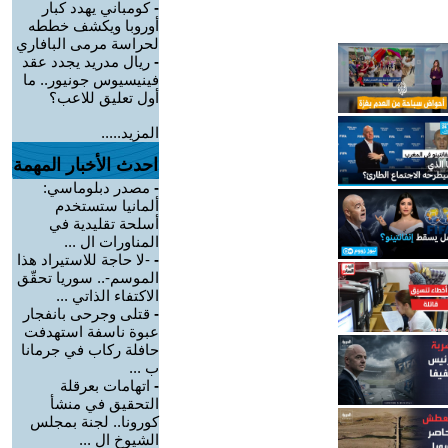
-
كومباني يهدد كبار
أوروبا ويكشف خططه
لحراسة مرمى البافاري
-
ريال مدريد يجدد عقد
فينيسيوس جونيور.. ما
أول تعليق للاعب؟
المزيد.....
احدث الأخبار المهمة
-
مصدر دبلوماسي:
ألمانيا ستستخدم
أسلحة تقليدية في
المناورات ال ...
-
-لا حاجة للاستيراد هذا
الموسم-.. سوريا تحقّق
الاكتفاء الذاتي ...
-
قتلى وجرحى بانفجار
عبوة ناسفة استهدفت
حافلة ركاب في جرمانا
ب ...
-
اتهامات بعرقلة
التحقيق في منشأ
كورونا.. لجنة بمجلس
الشيوخ ال ...