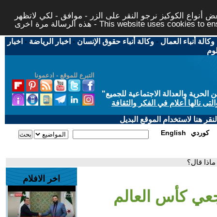
 أنواع الكوكيز نرجو النقر على الزر - موافق - لكي لاتظهر
This website uses cookies to ensure you ge
وكالة أنباء العمال
-
وكالة أنباء حقوق الإنسان
-
اخبار الرياضة
-
اخبار
لوم
التبرع للموقع - ادعمونا
حرية والعدالة الاجتماعية للجميع
"
تى نالها أعلام في الفكر والثقافة
قر هنا لاستخدام الموقع البديل
كوردي
English
اخر الافلام
عي كأس العالم