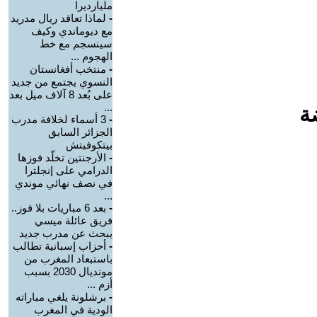
مليارديرا
-
لماذا تعاقد ريال مدريد
مع ديوماندي وكيف
سينسجم مع خط
الهجوم ...
-
منتخب أفغانستان
النسوي يجتمع من جديد
على بُعد 8 آلاف ميل بعد
...
ة
-
3 أسماء لخلافة مدرب
الجزائر السابق
بيتكوفيتش
-
الأرجنتين تخلّد فوزها
الدرامي على إنجلترا
في نصف نهائي موندي
...
-
بعد 6 مباريات بلا فوز..
فريق عائلة ميسي
يبحث عن مدرب جديد
-
أحزاب إسبانية تطالب
باستبعاد المغرب من
مونديال 2030 بسبب
أزم ...
-
برشلونة يلغي مباراته
الودية في المغرب