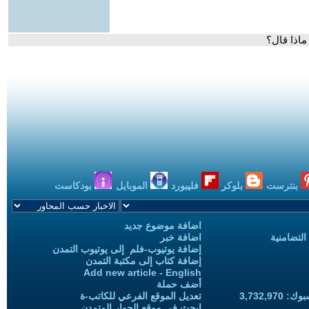
بنترست
بلوكر
فليبورد
الموبايل
بودكاست
اضافة موضوع جديد
التضامنية
اضافة خبر
إضافة يوتيوب-فلم إلى يوتيوب التمدن
إضافة كتاب إلى مكتبة التمدن
Add new article - English
أضف حملة
3,732,97
تعديل الموقع الفرعي للكاتب-ة
ابحث في موقع الحوار المتمدن