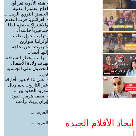
-
هيئة الأدوية تقر أول
لقاح إنفلونزا بتقنية
الحمض النووي الريب ...
-
العرائش: حزب التقدم
والاشتراكية ينظم لقاءً
جماهيرياً حاشداً ...
-
ترامب حول طلب
أوكرانيا صواريخ
باتريوت: نحن بحاجة
إليها أيضا ...
-
ترامب يحظر السياحة
بهدف ولادة الأطفال
للحصول على الجنسية
في ...
-
أغلى 10 لاعبين أفارقة
عبر التاريخ.. نجم ريال
مدريد الجديد ين ...
-
صفقة هرمز.. نفوذ
إيران يربك ترامب
المزيد.....
جاد الأفلام الجيدة
المزيد.....
ا