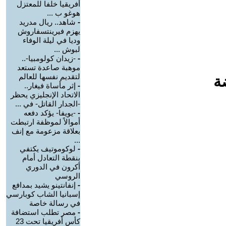
أفريقيا خلفا للمعتزل
هوغو ب ...
-
شاهد.. ريال مدريد
يهزم فيرينتسفاروش
وديا في ليلة الوفاء
لبوش ...
-
-زيدان كولومبيا-..
موهبة صاعدة تستعد
لتقديم نفسها للعالم
ة
-
إثر مأساة فيغار..
الاتحاد الإنجليزي يحظر
-الجدار القاتل- في ...
-
-يويفا- يؤكد دفعه
أموالاً لموظفة ارتبطت
بعلاقة مزعومة مع إنف
...
-
لوكوموتيف يكتفي
بنقطة التعادل أمام
أكرون في الدوري
الروسي
-
إنفانتينو يشيد بمدافع
إسبانيا الشاب كوبارسي
في رسالة خاصة
-
مصر تطلب استضافة
كأس أفريقيا تحت 23