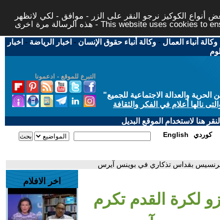
 أنواع الكوكيز نرجو النقر على الزر - موافق - لكي لاتظهر
This website uses cookies to ensure you ge
وكالة أنباء العمال
-
وكالة أنباء حقوق الإنسان
-
اخبار الرياضة
-
اخبار
لوم
التبرع للموقع - ادعمونا
حرية والعدالة الاجتماعية للجميع
"
تى نالها أعلام في الفكر والثقافة
قر هنا لاستخدام الموقع البديل
كوردي
English
با فرنسيس بقداس تذكاري في بوينس آيرس
اخر الافلام
و لكرة القدم تكرم