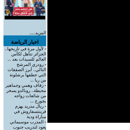
المزيد.....
اخبار الرياضة
-
لأول مرة في تاريخها..
الجزائر تتأهل لكأس
العالم للسيدات بعد ...
-
رودري المرشح
التالي.. أبرز الصفقات
التي خطفها برشلونة
من ريا ...
-
زفاف وهمي وجماهير
محبطة.. رونالدو يسخر
من شائعات زواجه
بجورج ...
-
ريال مدريد يهزم
فرينتسفاروش في
مباراة ودية
-
المدرب موسيماني
يعود لتدريب جنوب