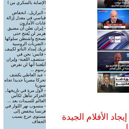
الإصابة بالسكري من ا
...
-
البرازيل.. انخفاض
قياسي في معدل إزالة
غابات الأمازون
-
إيران تعلن أن مضيق
هرمز لن يٌفتح حتى
تصحح واشنطن سلوكها
-
الضربات الروسية
تربك إمداد الناتو لكييف
-
فانس: نحن في
-منتصف اللعبة- وإيران
أبلغتنا أنها لن تفرض
رسوم ...
-
عبد العاطي يكشف
تحركا مصريا جديدا تجاه
سوريا
-
لأول مرة في تاريخها..
الجزائر تتأهل لكأس
العالم للسيدات بعد ...
-
منسوب نهر اللوار في
فرنسا ينخفض إلى
جاد الأفلام الجيدة
مستوى حرج بسبب
الجفاف
ا