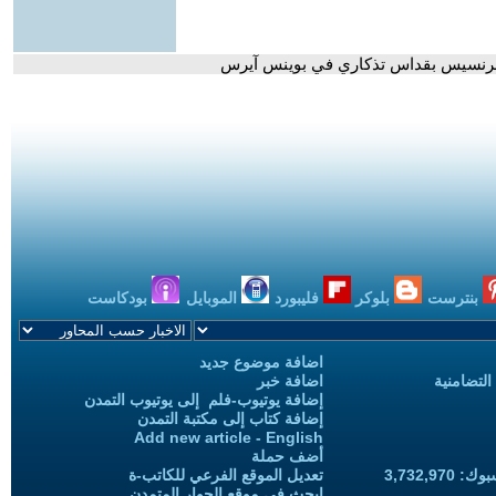
با فرنسيس بقداس تذكاري في بوينس آيرس
بنترست
بلوكر
فليبورد
الموبايل
بودكاست
اضافة موضوع جديد
التضامنية
اضافة خبر
إضافة يوتيوب-فلم إلى يوتيوب التمدن
إضافة كتاب إلى مكتبة التمدن
Add new article - English
أضف حملة
3,732,97
تعديل الموقع الفرعي للكاتب-ة
ابحث في موقع الحوار المتمدن