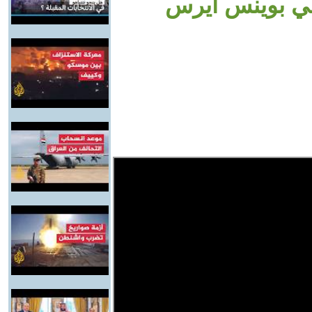
في بوينس آيرس