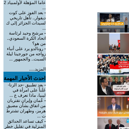
عاما المؤهلة لأولمبياد 2
...
-
بعد الفوز على كوت
ديفوار.. تأهل تاريخي
لسيدات الجزائر إلى ك
...
-
مرشح وحيد لرئاسة
اتحاد الكرة السعودي..
من هو؟
-
رونالدو يرد على أنباء
زواجه من جورجينا ليلة
السبت.. والجمهور ...
المزيد.....
احدث الأخبار المهمة
-
بعد تطبيق -حد الزنا-
عَلَناً على امرأة في
ليبيا، ماذا نعرف ع ...
-
عُمان وإيران تقتربان
من اتفاق بشأن مضيق
هرمز، وطهران تشترط
ت ...
-
كيف تساعد الحدائق
المنزلية في تقليل خطر