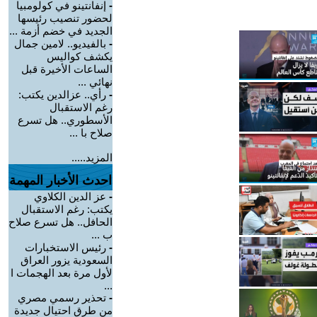
-
إنفانتينو في كولومبيا
لحضور تنصيب رئيسها
الجديد في خضم أزمة ...
-
بالفيديو.. لامين جمال
يكشف كواليس
الساعات الأخيرة قبل
نهائي ...
-
رأي.. عزالدين يكتب:
رغم الاستقبال
الأسطوري.. هل تسرع
صلاح با ...
المزيد.....
احدث الأخبار المهمة
-
عز الدين الكلاوي
يكتب: رغم الاستقبال
الحافل.. هل تسرع صلاح
ب ...
-
رئيس الاستخبارات
السعودية يزور العراق
لأول مرة بعد الهجمات ا
...
-
تحذير رسمي مصري
من طرق احتيال جديدة