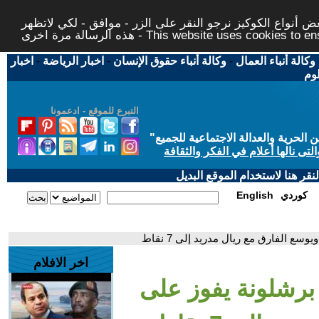
 أنواع الكوكيز نرجو النقر على الزر - موافق - لكي لاتظهر
This website uses cookies to ensure you ge
وكالة أنباء العمال
-
وكالة أنباء حقوق الإنسان
-
اخبار الرياضة
-
اخبار
لوم
التبرع للموقع - ادعمونا
حرية والعدالة الاجتماعية للجميع
"
تى نالها أعلام في الفكر والثقافة
قر هنا لاستخدام الموقع البديل
كوردي
English
سع الفارق مع ريال مدريد إلى 7 نقاط
اخر الافلام
 برشلونة يفوز على