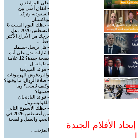
على المواطنين
-
اتفاق أمني بين
السعودية وتركيا
وباكستان
-
حظك اليوم السبت 8
اغسطس 2026.. هل
برجك من الأبراج الأكثر
حظً ...
-
هل يرسل جسمك
إشارات تدل على أنك
بصحة جيدة؟ 12 علامة
مطمئنة ل ...
-
فوائد الميرمية
والبردقوش للهرمونات
-
صلاة الزوال: ما وقتها؟
وكيف تُصلّى؟ وما
فضلها؟
-
فوائد الباذنجان
للكوليسترول
-
حظك الأسبوع الثاني
من أغسطس 2026 في
الحب والعمل والصحة
جاد الأفلام الجيدة
المزيد.....
ا