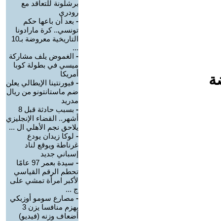
برشلونة للتعاقد مع
رودري
-
بعد أن باعها حكم
تونسي.. كرة مارادونا
التاريخية معروضة بـ10
...
-
الغموض يلف مشاركة
ميسي في بطولة كوبا
أمريكا
ة
-
فيورنتينا الإيطالي يعلن
ضم ماستانتونو من ريال
مدريد
-
بسبب حادثة قبل 8
أشهر.. القضاء الإنجليزي
يلاحق نجم الأهلي ال ...
-
لوكا زيدان يودع
غرناطة ويوقع لناد
إسباني جديد
-
سيدة بعمر 97 عامًا
تحطم الرقم القياسي
لأكبر امرأة تمشي على
ج ...
-
مصارع سومو أوزبكي
يهزم منافسا يزن 3
أضعاف وزنه (فيديو)