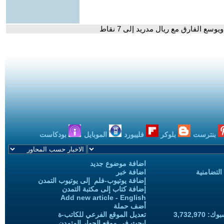
سع الفارق مع ريال مدريد إلى 7 نقاط
بنترست
بلوكر
فليبورد
الموبايل
بودكاست
اضافة موضوع جديد
التضامنية
اضافة خبر
إضافة يوتيوب-فلم إلى يوتيوب التمدن
إضافة كتاب إلى مكتبة التمدن
Add new article - English
أضف حملة
3,732,97
تعديل الموقع الفرعي للكاتب-ة
ابحث في موقع الحوار المتمدن