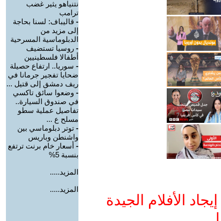
نتنياهو يثير غضب
ترامب
-
قاليباف: لسنا بحاجة
إلى مزيد من
الدبلوماسية المسرحية
-
روسيا تستضيف
أطفالا فلسطينيين
-
سوريا.. ارتفاع حصيلة
ضحايا تفجير جرمانا في
ريف دمشق إلى قتيل ...
-
وضعوا سائق تاكسي
في صندوق السيارة..
تفاصيل عملية سطو
مسلح ع ...
-
توتر دبلوماسي بين
واشنطن وباريس
-
أسعار خام برنت ترتفع
بنسبة 5%
المزيد.....
المزيد.....
جاد الأفلام الجيدة
ا