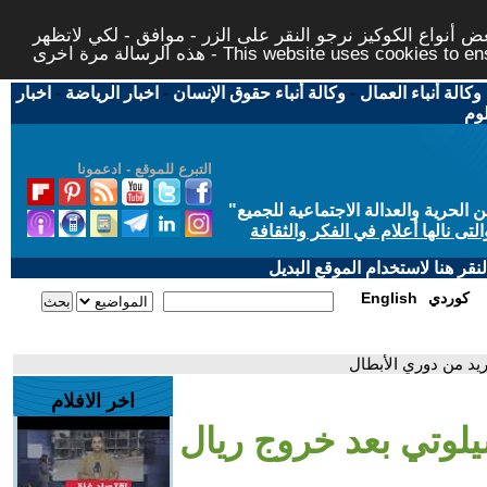
 أنواع الكوكيز نرجو النقر على الزر - موافق - لكي لاتظهر
This website uses cookies to ensure you ge
وكالة أنباء العمال
-
وكالة أنباء حقوق الإنسان
-
اخبار الرياضة
-
اخبار
لوم
التبرع للموقع - ادعمونا
حرية والعدالة الاجتماعية للجميع
"
تى نالها أعلام في الفكر والثقافة
قر هنا لاستخدام الموقع البديل
كوردي
English
ريد من دوري الأبطال
اخر الافلام
شيلوتي بعد خروج ريال