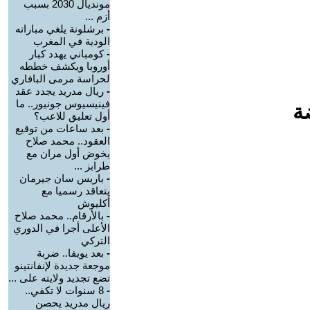
مونديال 2030 بسبب
أزم ...
-
برشلونة يلغي مباراته
الودية في المغرب
-
كومباني يهدد كبار
أوروبا ويكشف خططه
لحراسة مرمى البافاري
-
ريال مدريد يجدد عقد
فينيسيوس جونيور.. ما
ة
أول تعليق للاعب؟
-
بعد ساعات من توقيع
العقود.. محمد صلاح
يخوض أول مران مع
طرابز ...
-
باريس سان جيرمان
يتعاقد رسميا مع
أكليوش
-
بالأرقام.. محمد صلاح
الأعلى أجرا في الدوري
التركي
-
بعد يويفا.. ضربة
موجعة جديدة لإنفانتينو
تضع تجديد ولايته على ...
-
8 سنوات لا تكفي..
ريال مدريد يحصن