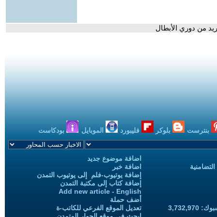
ريد من دوري الأبطال
بنترست
بلوكر
فليبورد
الموبايل
بودكاست
اضافة موضوع جديد
التضامنية
اضافة خبر
إضافة يوتيوب-فلم إلى يوتيوب التمدن
إضافة كتاب إلى مكتبة التمدن
Add new article - English
أضف حملة
3,732,97
تعديل الموقع الفرعي للكاتب-ة
ابحث في موقع الحوار المتمدن