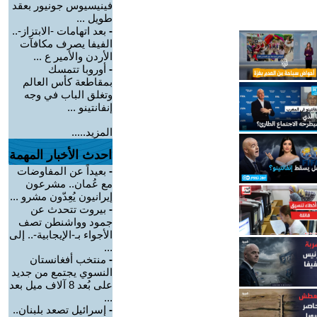
فينيسيوس جونيور بعقد
طويل ...
-
بعد اتهامات -الابتزاز-..
الفيفا يصرف مكافآت
الأردن والأمير ع ...
-
أوروبا تتمسك
بمقاطعة كأس العالم
وتغلق الباب في وجه
إنفانتينو ...
المزيد.....
احدث الأخبار المهمة
-
بعيداً عن المفاوضات
مع عُمان.. مشرعون
إيرانيون يُعِدّون مشرو ...
-
بيروت تتحدث عن
جمود وواشنطن تصف
الأجواء بـ-الإيجابية-.. إلى
...
-
منتخب أفغانستان
النسوي يجتمع من جديد
على بُعد 8 آلاف ميل بعد
...
-
إسرائيل تصعد بلبنان..