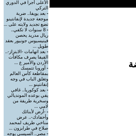
الأعلى أجرا في الدوري
التركي
-
بعد يويفا.. ضربة
موجعة جديدة لإنفانتينو
تضع تجديد ولايته على ...
-
8 سنوات لا تكفي..
ريال مدريد يحصن
فينيسيوس جونيور بعقد
طويل ...
-
بعد اتهامات -الابتزاز-..
الفيفا يصرف مكافآت
ة
الأردن والأمير ع ...
-
أوروبا تتمسك
بمقاطعة كأس العالم
وتغلق الباب في وجه
إنفانتينو ...
-
بعد كوكوريا.. غافي
يفي بوعده المونديالي
وسخرية طريفة من
لامي ...
-
-أرض لأبنائك
وأحفادك-.. عرض
مناخي طريف لمحمد
صلاح في طرابزون ...
-
مصر.. السيسي يوجه