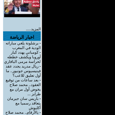
المزيد.....
اخبار الرياضة
-
برشلونة يلغي مباراته
الودية في المغرب
-
كومباني يهدد كبار
أوروبا ويكشف خططه
لحراسة مرمى البافاري
-
ريال مدريد يجدد عقد
فينيسيوس جونيور.. ما
أول تعليق للاعب؟
-
بعد ساعات من توقيع
العقود.. محمد صلاح
يخوض أول مران مع
طرابز ...
-
باريس سان جيرمان
يتعاقد رسميا مع
أكليوش
-
بالأرقام.. محمد صلاح