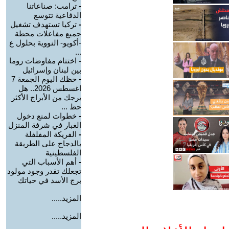
-
ترامب: صناعاتنا
الدفاعية تتوسع
-
تركيا تستهدف تشغيل
جميع مفاعلات محطة
-أكويو- النووية بحلول ع
...
-
اختتام مفاوضات روما
بين لبنان وإسرائيل
-
حظك اليوم الجمعة 7
اغسطس 2026.. هل
برجك من الأبراج الأكثر
حظ ...
-
خطوات لمنع دخول
الغبار في شرفة المنزل
-
الفريكة المفلفلة
بالدجاج على الطريقة
الفلسطينية
-
أهم الأسباب التي
تجعلك تقدر وجود مولود
برج الأسد في حياتك
المزيد.....
المزيد.....