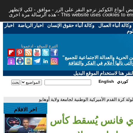
 أنواع الكوكيز نرجو النقر على الزر - موافق - لكي لاتظهر
This website uses cookies to ensure you ge
وكالة أنباء العمال
-
وكالة أنباء حقوق الإنسان
-
اخبار الرياضة
-
اخبار
لوم
التبرع للموقع - ادعمونا
حرية والعدالة الاجتماعية للجميع
"
تى نالها أعلام في الفكر والثقافة
قر هنا لاستخدام الموقع البديل
كوردي
English
كرة القدم الأميركية الوطنية لجامعة ولاية أوهايو
اخر الافلام
دي فانس يُسقط كأس