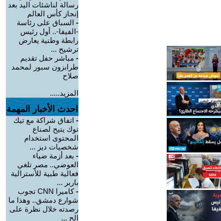
رسالة لناشئات اليد بعد
إنجاز كأس العالم
-
السباق على رئاسة
-الفيفا-.. أول رئيس
رابطة وطنية يعارض
ترشيح ...
-
مباشر حفل تقديم
طرابزون سبور لمحمد
صلاح
المزيد.....
احدث الأخبار المهمة
-
اتفاق شراكة مع تيك
توك يتيح لصناع
المحتوى استخدام
شخصيات ديز ...
-
بعد أزمة ضياء
العوضي.. مصر تلغي
فعالية طبية للأسترالية
باربر ...
-
كاميرا CNN تجوب
شوارع دمشق.. وهذا ما
رصدته خلال نظرة على
الح ...