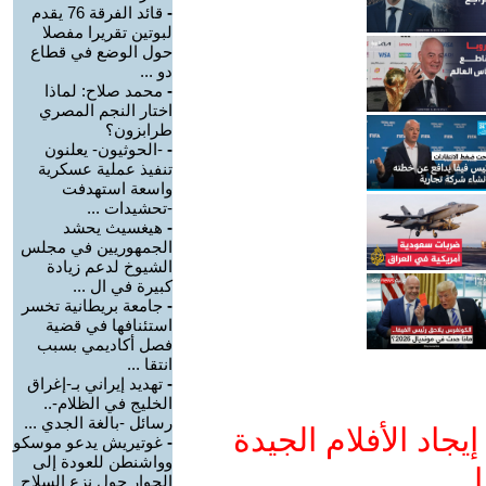
-
قائد الفرقة 76 يقدم
لبوتين تقريرا مفصلا
حول الوضع في قطاع
دو ...
-
محمد صلاح: لماذا
اختار النجم المصري
طرابزون؟
-
-الحوثيون- يعلنون
تنفيذ عملية عسكرية
واسعة استهدفت
-تحشيدات ...
-
هيغسيث يحشد
الجمهوريين في مجلس
الشيوخ لدعم زيادة
كبيرة في ال ...
-
جامعة بريطانية تخسر
استئنافها في قضية
فصل أكاديمي بسبب
انتقا ...
-
تهديد إيراني بـ-إغراق
الخليج في الظلام-..
رسائل -بالغة الجدي ...
جاد الأفلام الجيدة
-
غوتيريش يدعو موسكو
وواشنطن للعودة إلى
ا
الحوار حول نزع السلاح