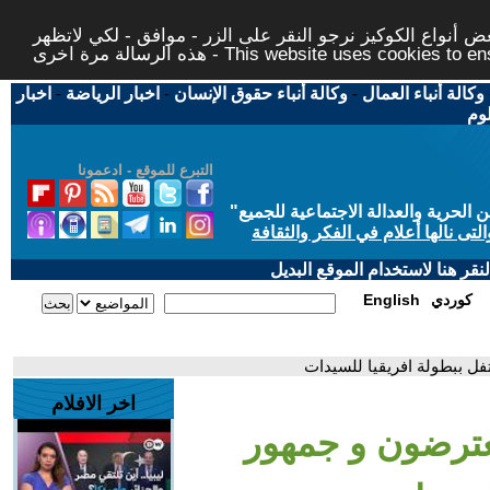
 أنواع الكوكيز نرجو النقر على الزر - موافق - لكي لاتظهر
This website uses cookies to ensure you ge
وكالة أنباء العمال
-
وكالة أنباء حقوق الإنسان
-
اخبار الرياضة
-
اخبار
لوم
التبرع للموقع - ادعمونا
حرية والعدالة الاجتماعية للجميع
"
تى نالها أعلام في الفكر والثقافة
قر هنا لاستخدام الموقع البديل
كوردي
English
ل ببطولة افريقيا للسيدات
اخر الافلام
عترضون و جمهور