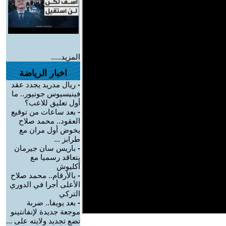
المزيد.....
اخبار الرياضة
-
ريال مدريد يجدد عقد
فينيسيوس جونيور.. ما
أول تعليق للاعب؟
-
بعد ساعات من توقيع
العقود.. محمد صلاح
يخوض أول مران مع
طرابز ...
-
باريس سان جيرمان
يتعاقد رسميا مع
أكليوش
-
بالأرقام.. محمد صلاح
الأعلى أجرا في الدوري
التركي
-
بعد يويفا.. ضربة
موجعة جديدة لإنفانتينو
تضع تجديد ولايته على ...