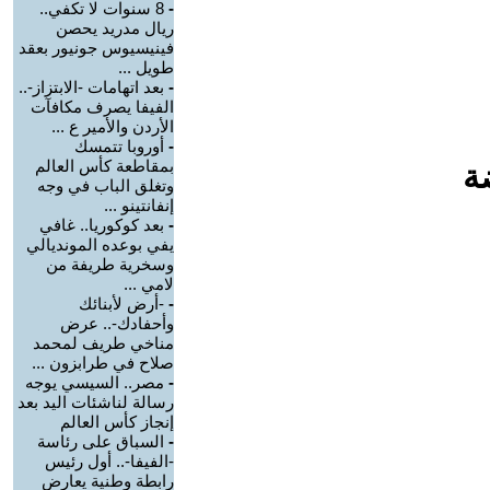
-
8 سنوات لا تكفي..
ريال مدريد يحصن
فينيسيوس جونيور بعقد
طويل ...
-
بعد اتهامات -الابتزاز-..
الفيفا يصرف مكافآت
الأردن والأمير ع ...
-
أوروبا تتمسك
بمقاطعة كأس العالم
ة
وتغلق الباب في وجه
إنفانتينو ...
-
بعد كوكوريا.. غافي
يفي بوعده المونديالي
وسخرية طريفة من
لامي ...
-
-أرض لأبنائك
وأحفادك-.. عرض
مناخي طريف لمحمد
صلاح في طرابزون ...
-
مصر.. السيسي يوجه
رسالة لناشئات اليد بعد
إنجاز كأس العالم
-
السباق على رئاسة
-الفيفا-.. أول رئيس
رابطة وطنية يعارض