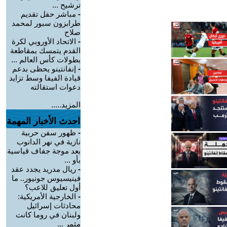
ترشيح ...
-
مباشر حفل تقديم
طرابزون سبور لمحمد
صلاح
-
الاتحاد الأوروبي لكرة
القدم يتمسك بمقاطعة
بطولات كأس العالم ...
-
إنفانتينو يحظى بدعم
قيادة الفيفا وسط تزايد
دعوات استقالته
المزيد.....
احدث الأخبار المهمة
-
ظهور سفن حربية
نازية في نهر الدانوب
بعد موجة جفاف قياسية
بأو ...
-
ريال مدريد يجدد عقد
فينيسيوس جونيور.. ما
أول تعليق للاعب؟
-
الخارجية الأمريكية:
محادثات إسرائيل
ولبنان في روما كانت
مثمر ...