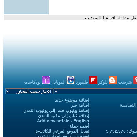
ل ببطولة افريقيا للسيدات
بنترست
بلوكر
فليبورد
الموبايل
بودكاست
اضافة موضوع جديد
التضامنية
اضافة خبر
إضافة يوتيوب-فلم إلى يوتيوب التمدن
إضافة كتاب إلى مكتبة التمدن
Add new article - English
أضف حملة
3,732,97
تعديل الموقع الفرعي للكاتب-ة
ابحث في موقع الحوار المتمدن