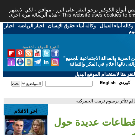
 أنواع الكوكيز نرجو النقر على الزر - موافق - لكي لاتظهر
This website uses cookies to ensure you ge
وكالة أنباء العمال
-
وكالة أنباء حقوق الإنسان
-
اخبار الرياضة
-
اخبار
لوم
التبرع للموقع - ادعمونا
حرية والعدالة الاجتماعية للجميع
"
تى نالها أعلام في الفكر والثقافة
قر هنا لاستخدام الموقع البديل
كوردي
English
الم تتأثر برسوم ترمب الجمركية
اخر الافلام
. قطاعات عديدة حول