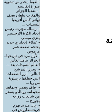
-الفيفا- يحذر من تشويه
صورة إنفانتينو
-
منتخبا الجزائر
والمغرب يبلغان نصف
نهائي كأس أفريقيا
للسيدات ...
-
برسالة مؤثرة.. رئيس
اتحاد الكرة الأرجنتيني
يعزي ميسي
ة
-
عملاق إنجليزي جديد
يقتحم صفقة عمر
مرموش
-
لأول مرة في تاريخها..
الجزائر تتأهل لكأس
العالم للسيدات بعد ...
-
رودري المرشح
التالي.. أبرز الصفقات
التي خطفها برشلونة
من ريا ...
-
زفاف وهمي وجماهير
محبطة.. رونالدو يسخر
من شائعات زواجه
بجورج ...
-
ريال مدريد يهزم
فرينتسفاروش في