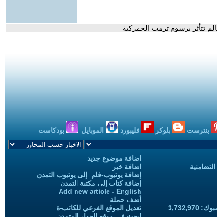
الم تتأثر برسوم ترمب الجمركية
بنترست
بلوكر
فليبورد
الموبايل
بودكاست
اضافة موضوع جديد
التضامنية
اضافة خبر
إضافة يوتيوب-فلم إلى يوتيوب التمدن
إضافة كتاب إلى مكتبة التمدن
Add new article - English
أضف حملة
3,732,97
تعديل الموقع الفرعي للكاتب-ة
ابحث في موقع الحوار المتمدن