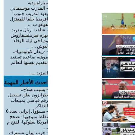
مباراة ودية
-
المدرب موسيماني
يعود لتدريب جنوب
أفريقيا خلفا للمعتزل
هوغو ب ...
-
شاهد.. ريال مدريد
يهزم فيرينتسفاروش
وديا في ليلة الوفاء
لبوش ...
-
-زيدان كولومبيا-..
موهبة صاعدة تستعد
لتقديم نفسها للعالم
المزيد.....
احدث الأخبار المهمة
-
بسبب صلاح..
طرابزون يعلن تسجيل
رقم قياسي بمبيعات
التذاكر
-
مسؤول إيراني يعدد 6
نقاط بموجبها -تصحح
أمريكا سلوكها- لفتح م
...
-
حرب إيران تستنزف