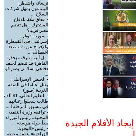
ترسانة واشنطن:
البنتاغون يمهل شركات
السلاح ...
-
اتفاق مكة للدفاع
المشترك.. هل تنضم
مصر قريبا؟
-
سوريا.. توغل
إسرائيلي في القنيطرة
والإفراج عن شاب بعد
اختطاف ...
-
تل أبيب تترقب بحذر:
القاهرة قد تنضم لحلف
دفاعي إسلامي يضم قو
...
-
الجيش الإسرائيلي
يقتل أغناما في الضفة
الغربية (صور)
-
التعليم العالي: 91 ألف
طالب سجلوا رغباتهم
في تنسيق المرحلة ا ...
-
ترافقه وزيرة التنمية
المحلية.. رئيس الوزراء
جاد الأفلام الجيدة
يبدأ جولة موسعة ...
-
رئيس «البحوث
ا
الزراعية» يتفقد محطة