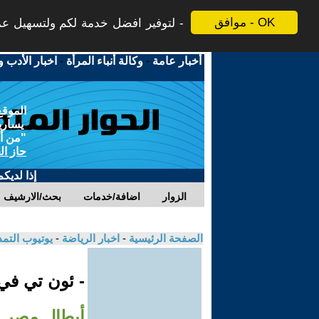
موافق - OK
لتوفير افضل خدمة لكم ولتسهيل عملي
أخبار عامة
-
وكالة أنباء المرأة
-
اخبار الأدب و
الموقع
يسارية
"من أج
حاز ال
إذا لديك
الزوار
اضافة/خدمات
بحث/الارشيف
الصفحة الرئيسية
-
اخبار الرياضة
-
يوتيوب التم
- ئون تي ف
أبطال مصر ف