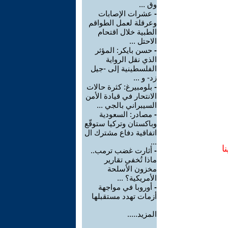
وق ...
-
عشرات الإصابات
وعرقلة لعمل الطواقم
الطبية خلال اقتحام
الاحتل ...
-
حسن بايكر: المؤثر
الذي نقل الرواية
الفلسطينية إلى -جيل
زد- و ...
-
بلومبيرغ: كثرة حالات
الانتحار في قيادة الأمن
السيبراني بالجي ...
-
مصادر: السعودية
وباكستان وتركيا ستوقّع
اتفاقية دفاع مشترك ال
...
ا
-
أثارت غضب ترمب..
ماذا تُخفي تقارير
مخزون الأسلحة
الأمريكية؟ ...
-
أوروبا في مواجهة
أزمات تهدد مستقبلها
المزيد.....