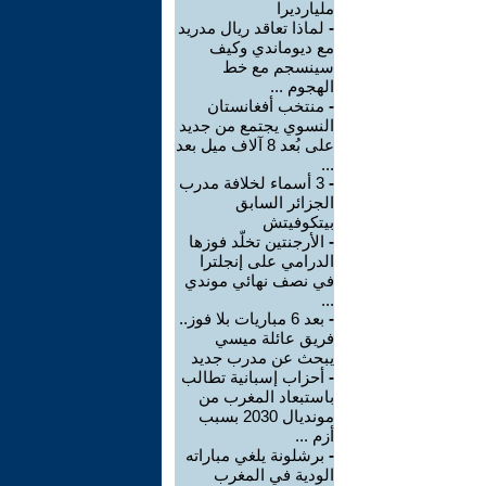
مليارديرا
-
لماذا تعاقد ريال مدريد
مع ديوماندي وكيف
سينسجم مع خط
الهجوم ...
-
منتخب أفغانستان
النسوي يجتمع من جديد
على بُعد 8 آلاف ميل بعد
...
-
3 أسماء لخلافة مدرب
الجزائر السابق
بيتكوفيتش
-
الأرجنتين تخلّد فوزها
الدرامي على إنجلترا
في نصف نهائي موندي
...
-
بعد 6 مباريات بلا فوز..
فريق عائلة ميسي
يبحث عن مدرب جديد
-
أحزاب إسبانية تطالب
باستبعاد المغرب من
مونديال 2030 بسبب
أزم ...
-
برشلونة يلغي مباراته
الودية في المغرب