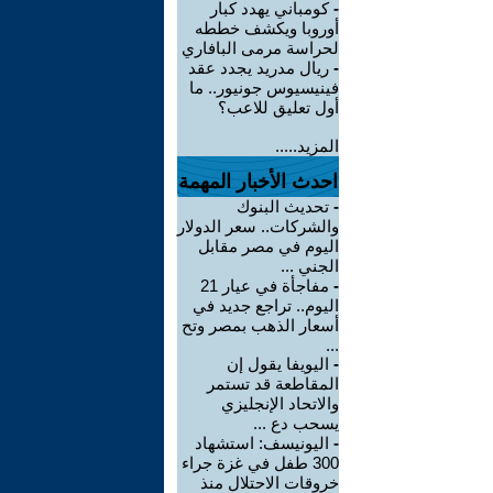
-
كومباني يهدد كبار
أوروبا ويكشف خططه
لحراسة مرمى البافاري
-
ريال مدريد يجدد عقد
فينيسيوس جونيور.. ما
أول تعليق للاعب؟
المزيد.....
احدث الأخبار المهمة
-
تحديث البنوك
والشركات.. سعر الدولار
اليوم في مصر مقابل
الجني ...
-
مفاجأة في عيار 21
اليوم.. تراجع جديد في
أسعار الذهب بمصر وتح
...
-
اليويفا يقول إن
المقاطعة قد تستمر
والاتحاد الإنجليزي
يسحب دع ...
-
اليونيسف: استشهاد
300 طفل في غزة جراء
خروقات الاحتلال منذ