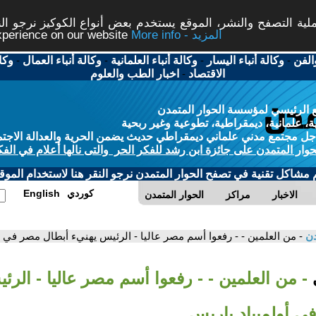
ة التصفح والنشر، الموقع يستخدم بعض أنواع الكوكيز نرجو النق
More info - المزيد
experience on our website
الفن
-
وكالة أنباء اليسار
-
وكالة أنباء العلمانية
-
وكالة أنباء العمال
-
وكا
الاقتصاد
-
اخبار الطب والعلوم
 الرئيسي لمؤسسة الحوار المتمدن
، علمانية، ديمقراطية، تطوعية وغير ربحية
ل مجتمع مدني علماني ديمقراطي حديث يضمن الحرية والعدالة الاجتم
حوار المتمدن على جائزة ابن رشد للفكر الحر والتى نالها أعلام في الفك
م مشاكل تقنية في تصفح الحوار المتمدن نرجو النقر هنا لاستخدام الموقع
كوردي
English
الاخبار
مراكز
الحوار المتمدن
دن
- من العلمين - - رفعوا أسم مصر عاليا - الرئيس يهنيء أبطال مصر في أ
ي
- من العلمين - - رفعوا أسم مصر عاليا - الرئ
ي أولمبياد باريس