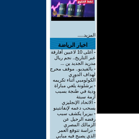
المزيد.....
اخبار الرياضة
-
أغلى 10 لاعبين أفارقة
عبر التاريخ.. نجم ريال
مدريد الجديد ين ...
-
بالفيديو.. موقف محرج
لهداف الدوري
الكولومبي أثناء تكريمه
-
برشلونة يلغي مباراة
ودية في طنجة بسبب
أزمة سبتة
-
الاتحاد الإنجليزي
يسحب دعمه لإنفانتينو
-
بيزيرا يكشف سبب
رفضه الرحيل عن
الزمالك المصري
-
دراسة تتوقع العمر
الذي يصبح فيه مبابي