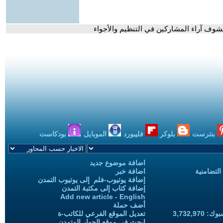
بنترست
بلوكر
فليبورد
الموبايل
بودكاست
اضافة موضوع جديد
التضامنية
اضافة خبر
إضافة يوتيوب-فلم إلى يوتيوب التمدن
إضافة كتاب إلى مكتبة التمدن
Add new article - English
أضف حملة
3,732,97
تعديل الموقع الفرعي للكاتب-ة
ابحث في موقع الحوار المتمدن