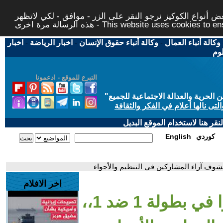
 أنواع الكوكيز نرجو النقر على الزر - موافق - لكي لاتظهر
This website uses cookies to ensure you ge
وكالة أنباء العمال
-
وكالة أنباء حقوق الإنسان
-
اخبار الرياضة
-
اخبار
لوم
التبرع للموقع - ادعمونا
حرية والعدالة الاجتماعية للجميع
"
تى نالها أعلام في الفكر والثقافة
قر هنا لاستخدام الموقع البديل
كوردي
English
اخر الافلام
- الحريفة بيتنافسوا في بطولة 1 ضد 1،،