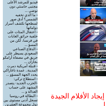
فيديو للمرشد الأعلى
مجتبى خامنئي دون
توضي ...
-
ما الذي تخفيه
الشمس؟ أدق صور
لسطحها تكشف أسرار
دواماتها
-
اعتقال المئات على
خلفية حرائق الغابات
في فرنسا، لكن من
المسؤ ...
-
الدفاع الصناعي
السعودي يسيطر على
حريق في مصفاة أرامكو
بجازان ...
-
قنبلة أمريكية دمرت
المدينة.. عمدة ناغازاكي
يحدد الجهة المسؤو ...
-
استطلاع تركي:
-الحزب الجديد- يتصدر
المشهد على حساب
العدالة و ...
جاد الأفلام الجيدة
-
البطالة في روسيا
تسجل أدنى مستوى بين
ا
دول مجموعة العشرين