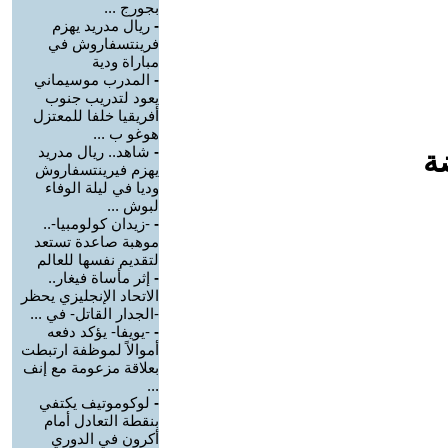
بجورج ...
-
ريال مدريد يهزم
فرينتسفاروش في
مباراة ودية
-
المدرب موسيماني
يعود لتدريب جنوب
أفريقيا خلفا للمعتزل
هوغو ب ...
-
شاهد.. ريال مدريد
ة
يهزم فيرينتسفاروش
وديا في ليلة الوفاء
لبوش ...
-
-زيدان كولومبيا-..
موهبة صاعدة تستعد
لتقديم نفسها للعالم
-
إثر مأساة فيغار..
الاتحاد الإنجليزي يحظر
-الجدار القاتل- في ...
-
-يويفا- يؤكد دفعه
أموالاً لموظفة ارتبطت
بعلاقة مزعومة مع إنف
...
-
لوكوموتيف يكتفي
بنقطة التعادل أمام
أكرون في الدوري