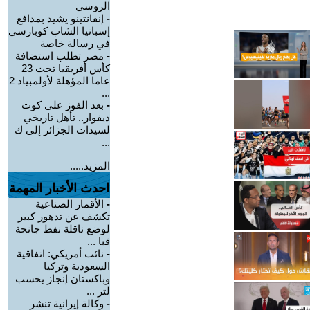
الروسي
-
إنفانتينو يشيد بمدافع
إسبانيا الشاب كوبارسي
في رسالة خاصة
-
مصر تطلب استضافة
كأس أفريقيا تحت 23
عاما المؤهلة لأولمبياد 2
...
-
بعد الفوز على كوت
ديفوار.. تأهل تاريخي
لسيدات الجزائر إلى ك
...
المزيد.....
احدث الأخبار المهمة
-
الأقمار الصناعية
تكشف عن تدهور كبير
لوضع ناقلة نفط جانحة
قبا ...
-
نائب أمريكي: اتفاقية
السعودية وتركيا
وباكستان إنجاز يحسب
لتر ...
-
وكالة إيرانية تنشر