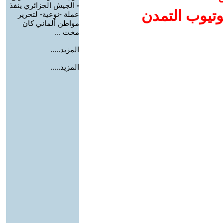
-
الجيش الجزائري ينفذ
وتيوب التمدن
عملة -نوعية- لتحرير
مواطن ألماني كان
مخت ...
المزيد.....
المزيد.....