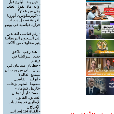
-
حين يبدأ البلوغ قبل
أوانه: ماذا يقول الطب
وهل من علاج؟
-
-كوبرنيكوس-: أوروبا
الغربية تسجل درجات
حرارة قياسية في يونيو
...
-
رقم قياسي للعائدين
إلى السجون البريطانية
يثير مخاوف من الاكت
...
-
-هند رجب- تلاحق
جنديا إسرائيليا في
فيتنام
-
خطابان متباينان في
إيران.. إلى من يجب أن
يستمع العالم؟
-
أيرلندا.. تفاصيل
سقوط المتهم بزعامة
-كارتيل كيناهان-
-
مستشار أردوغان
السابق: القانون
الإطاري قد يفتح باب
الإفراج ع ...
-
القناة 14: إسرائيل