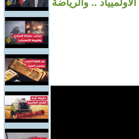
ولميياد .. والرياضة