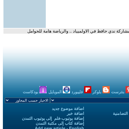
مشاركة ندي حافظ في الاولميياد .. والرياضة هامة للحوامل
بنترست
بلوكر
فليبورد
الموبايل
بودكاست
اضافة موضوع جديد
التضامنية
اضافة خبر
إضافة يوتيوب-فلم إلى يوتيوب التمدن
إضافة كتاب إلى مكتبة التمدن
Add new article - English