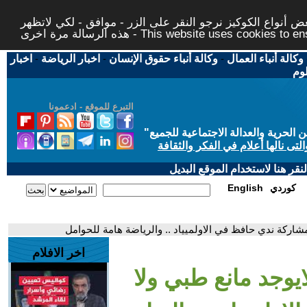
 أنواع الكوكيز نرجو النقر على الزر - موافق - لكي لاتظهر
This website uses cookies to ensure you ge
وكالة أنباء العمال
-
وكالة أنباء حقوق الإنسان
-
اخبار الرياضة
-
اخبار
لوم
التبرع للموقع - ادعمونا
حرية والعدالة الاجتماعية للجميع
"
تى نالها أعلام في الفكر والثقافة
قر هنا لاستخدام الموقع البديل
كوردي
English
مشاركة ندي حافظ في الاولميياد .. والرياضة هامة للحوامل
اخر الافلام
ايوجد مانع طبي ولا