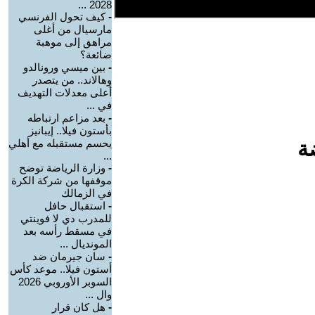
2028 ...
-
كيف تحول الفرنسي
مارسيال من أغلى
مراهق إلى موهبة
ضائعة؟
-
بين ميسي ورونالدو
وهالاند.. من يتصدر
أعلى معدلات التهديف
في ...
-
بعد مزاعم ارتباطه
بأستون فيلا.. إيبانيز
ة
يحسم مستقبله مع أهلي
...
-
وزارة الرياضة توضح
موقفها من شركة الكرة
في الزمالك
-
استقبال حافل
للمدرب دي لا فوينتي
في مسقط رأسه بعد
المونديال ...
-
سان جيرمان ضد
أستون فيلا.. موعد كأس
السوبر الأوروبي 2026
وال ...
-
هل كان قرار