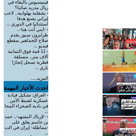
فينيسيوس بالبقاء في
ريال مدريد صائبا؟
-
بشقلبة بهلوانية.. لاعب
إيراني يصنع هدفا
استثنائيا في الدوري ...
-
-ابني أنت هنا-..
طرابزون سبور يقدم
صلاح للجماهير بمقطع
فيديو ...
-
11 قمة فوق الثمانية
آلاف متر.. متسلقة
قطرية تسجل إنجازا
تاري ...
المزيد.....
احدث الأخبار المهمة
-
العراق: تشكيل قيادة
عسكرية لضبط الأمن
في بادية الصحراء المحا
...
-
-لإرباك المشهد-.. حمد
بن جاسم يعلق على
-مماطلة- إيران في الت
...