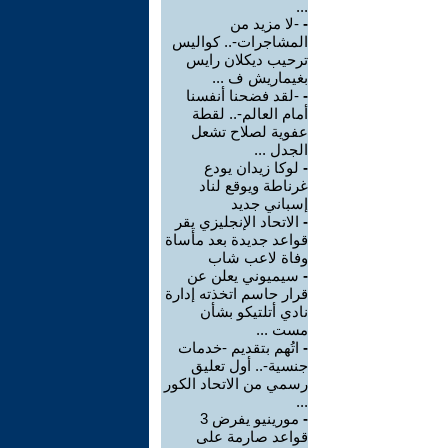
...
-
-لا مزيد من
المشاجرات-.. كواليس
ترحيب ديكلان رايس
بغيماريش ف ...
-
-لقد فضحنا أنفسنا
أمام العالم-.. لقطة
عفوية لصلاح تشعل
الجدل ...
-
لوكا زيدان يودع
غرناطة ويوقع لناد
إسباني جديد
-
الاتحاد الإنجليزي يقر
قواعد جديدة بعد مأساة
وفاة لاعب شاب
-
سيميوني يعلن عن
قرار حاسم اتخذته إدارة
نادي أتلتيكو بشأن
مست ...
-
اتُهم بتقديم -خدمات
جنسية-.. أول تعليق
رسمي من الاتحاد الكور
...
-
مورينيو يفرض 3
قواعد صارمة على