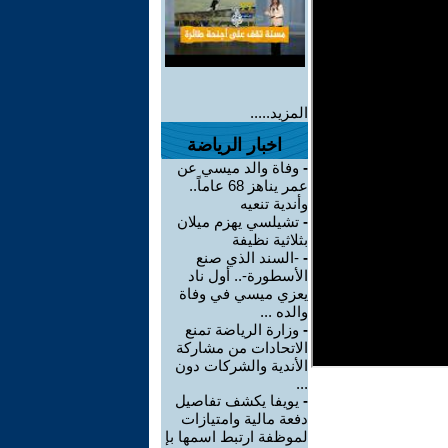
المزيد.....
اخبار الرياضة
-
وفاة والد ميسي عن
عمر يناهز 68 عاماً..
وأندية تنعيه
-
تشيلسي يهزم ميلان
بثلاثية نظيفة
-
-السند الذي صنع
الأسطورة-.. أول ناد
يعزي ميسي في وفاة
والده ...
-
وزارة الرياضة تمنع
الاتحادات من مشاركة
الأندية والشركات دون
...
-
يويفا يكشف تفاصيل
دفعة مالية وامتيازات
لموظفة ارتبط اسمها بإ