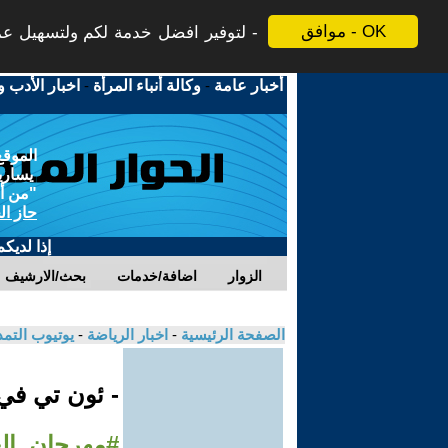
موافق - OK
لتوفير افضل خدمة لكم ولتسهيل عملي
أخبار عامة
-
وكالة أنباء المرأة
-
اخبار الأدب و
الموقع
يسارية
"من أج
حاز ال
إذا لديك
الزوار
اضافة/خدمات
بحث/الارشيف
الصفحة الرئيسية
-
اخبار الرياضة
-
يوتيوب التم
- ئون تي ف
#مهرجان_الع