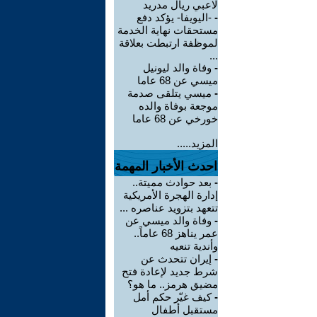
لاعبي ريال مدريد
-
-اليويفا- يؤكد دفع
مستحقات نهاية الخدمة
لموظفة ارتبطت بعلاقة
...
-
وفاة والد ليونيل
ميسي عن 68 عاما
-
ميسي يتلقى صدمة
موجعة بوفاة والده
خورخي عن 68 عاما
المزيد.....
احدث الأخبار المهمة
-
بعد حوادث مميتة..
إدارة الهجرة الأمريكية
تتعهد بتزويد عناصره ...
-
وفاة والد ميسي عن
عمر يناهز 68 عاماً..
وأندية تنعيه
-
إيران تتحدث عن
شرط جديد لإعادة فتح
مضيق هرمز.. ما هو؟
-
كيف غيّر حكم أمل
مستقبل أطفال