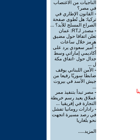
الناجيات من الاغتصاب
في مصر؟
-
القانون الإطاري في
تركيا: هل تُطوى صفحة
الصراع المسلح للأبد؟ ...
-
مصدر لـRT: عمان
تعلن اتفاقا حول مضيق
هرمز خلال ساعات
-
أمير سعودي يرد على
أكاديمي إماراتي وسط
جدال حول -اتفاق مكة
ل ...
-
الأمن اللبناني يوقف
ضابطا سوريّا رفيعا من
جيش الأسد في بيروت
...
ا
-
مصر تبدأ بتنفيذ ممر
عملاق يعيد رسم خريطة
التجارة في إفريقيا ...
-
رادارات رومانيا تفشل
في رصد مسيرة اتجهت
نحو بلغاريا
المزيد.....