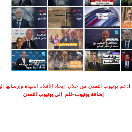
ادعم يوتيوب التمدن من خلال إيجاد الأفلام الجيدة وإرسالها الين
إضافة يوتيوب-فلم إلى يوتيوب التمدن