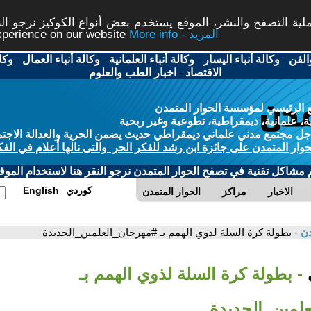
ة التصفح والنشر، الموقع يستخدم بعض أنواع الكوكيز نرجو النق
More info - المزيد
experience on our website
الفن
-
وكالة أنباء اليسار
-
وكالة أنباء العلمانية
-
وكالة أنباء العمال
-
وكا
الاقتصاد
-
اخبار الطب والعلوم
 الرئيسي لمؤسسة الحوار المتمدن
، علمانية، ديمقراطية، تطوعية وغير ربحية
ل مجتمع مدني علماني ديمقراطي حديث يضمن الحرية والعدالة الاجتم
حوار المتمدن على جائزة ابن رشد للفكر الحر والتى نالها أعلام في الفك
م مشاكل تقنية في تصفح الحوار المتمدن نرجو النقر هنا لاستخدام الموقع
كوردي
English
الاخبار
مراكز
الحوار المتمدن
دن
- بطولة كرة السلة لذوي الهمم بـ #مهرجان_العلمين_الجديدة
ي
- بطولة كرة السلة لذوي الهمم بـ
لمين_الجديدة