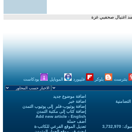
ضد اغتيال صحفيي غزة
بنترست
بلوكر
فليبورد
الموبايل
بودكاست
اضافة موضوع جديد
التضامنية
اضافة خبر
إضافة يوتيوب-فلم إلى يوتيوب التمدن
إضافة كتاب إلى مكتبة التمدن
Add new article - English
أضف حملة
3,732,97
تعديل الموقع الفرعي للكاتب-ة
ابحث في موقع الحوار المتمدن