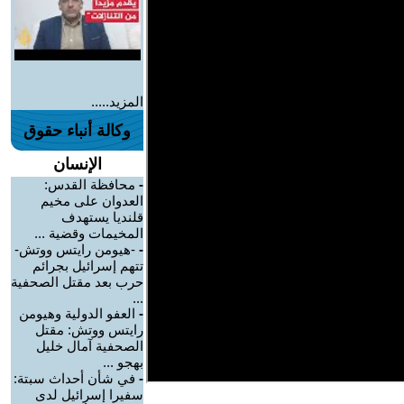
المزيد.....
وكالة أنباء حقوق
الإنسان
-
محافظة القدس:
العدوان على مخيم
قلنديا يستهدف
المخيمات وقضية ...
-
-هيومن رايتس ووتش-
تتهم إسرائيل بجرائم
حرب بعد مقتل الصحفية
...
-
العفو الدولية وهيومن
رايتس ووتش: مقتل
الصحفية آمال خليل
بهجو ...
-
في شأن أحداث سبتة:
سفيرا إسرائيل لدى