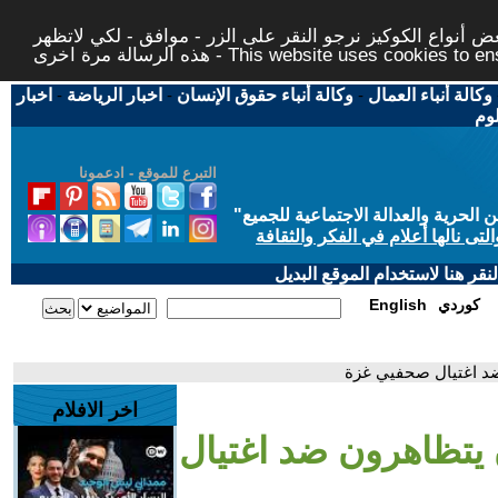
 أنواع الكوكيز نرجو النقر على الزر - موافق - لكي لاتظهر
This website uses cookies to ensure you ge
وكالة أنباء العمال
-
وكالة أنباء حقوق الإنسان
-
اخبار الرياضة
-
اخبار
لوم
التبرع للموقع - ادعمونا
حرية والعدالة الاجتماعية للجميع
"
تى نالها أعلام في الفكر والثقافة
قر هنا لاستخدام الموقع البديل
كوردي
English
ضد اغتيال صحفيي غزة
اخر الافلام
 يتظاهرون ضد اغتيال