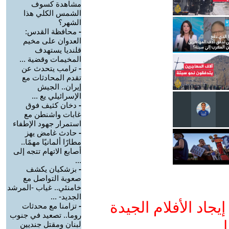
مشاهدة كسوف
الشمس الكلي هذا
الشهر؟
-
محافظة القدس:
العدوان على مخيم
قلنديا يستهدف
المخيمات وقضية ...
-
ترامب يتحدث عن
تقدم المحادثات مع
إيران.. الجيش
الإسرائيلي يع ...
-
دخان كثيف فوق
غابات واشنطن مع
استمرار جهود الإطفاء
-
حادث غامض يهز
مطارًا ألمانيًا مهمًا..
أصابع الاتهام تتجه إلى
...
-
بزشكيان يكشف
صعوبة التواصل مع
خامنئي.. غياب -المرشد
الجديد- ...
جاد الأفلام الجيدة
-
تزامنا مع محدثات
روما.. تصعيد في جنوب
ا
لبنان ومقتل جنديين