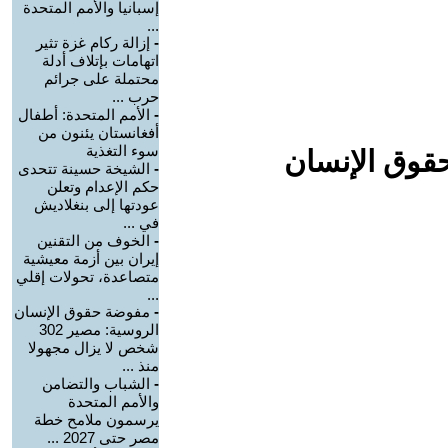
إسبانيا والأمم المتحدة
...
-
إزالة ركام غزة تثير
اتهامات بإتلاف أدلة
محتملة على جرائم
حرب ...
-
الأمم المتحدة: أطفال
أفغانستان يئنون من
سوء التغذية
حقوق الإنسان
-
الشيخة حسينة تتحدى
حكم الإعدام وتعلن
عودتها إلى بنغلاديش
في ...
-
الخوف من التقنين
إيران بين أزمة معيشية
متصاعدة، تحولات إقلي
...
-
مفوضة حقوق الإنسان
الروسية: مصير 302
شخص لا يزال مجهولا
منذ ...
-
الشباب والتضامن
والأمم المتحدة
يرسمون ملامح خطة
مصر حتى 2027 ...