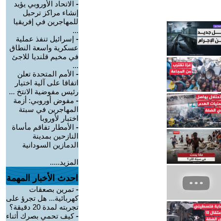
-
الاتحاد الأوروبي يؤيد
إنشاء مراكز ترحيل
للمهاجرين في إفريقيا
...
-
إسرائيل تنفذ عملية
عسكرية واسعة النطاق
في مخيم قلنديا للاجئ
...
-
الأمم المتحدة تعلن
اتفاقا على آلية اختيار
رئيس مفوضية الانتخ ...
-
مفوض أوروبي: أزمة
المهاجرين في سبتة
اختبار لأوروبا
-
الأمطار تفاقم مأساة
النازحين بمدينة
الدمازين السودانية
المزيد.....
احدث الأخبار المهمة
-
تمرين بصعقات
كهربائية... هل تجرؤ على
تجربته لمدة 20 دقيقة؟
-
كيف تحمي بصرك أثناء