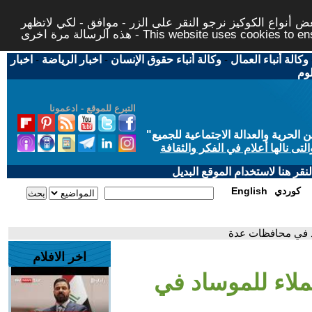
 أنواع الكوكيز نرجو النقر على الزر - موافق - لكي لاتظهر
This website uses cookies to ensure you ge
وكالة أنباء العمال
-
وكالة أنباء حقوق الإنسان
-
اخبار الرياضة
-
اخبار
لوم
التبرع للموقع - ادعمونا
حرية والعدالة الاجتماعية للجميع
"
تى نالها أعلام في الفكر والثقافة
قر هنا لاستخدام الموقع البديل
كوردي
English
اد في محافظات عدة
اخر الافلام
ملاء للموساد في