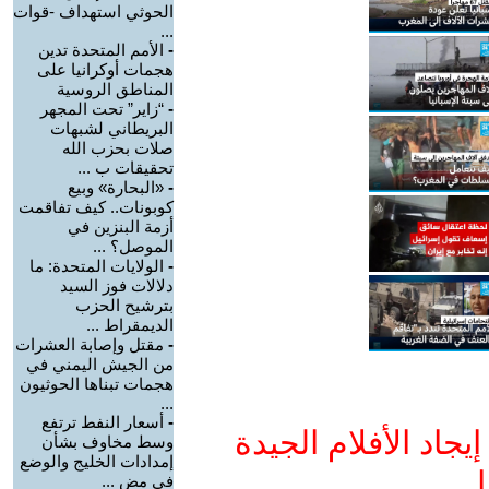
الحوثي استهداف -قوات
...
-
الأمم المتحدة تدين
هجمات أوكرانيا على
المناطق الروسية
-
“زاير” تحت المجهر
البريطاني لشبهات
صلات بحزب الله
تحقيقات ب ...
-
«البحارة» وبيع
كوبونات.. كيف تفاقمت
أزمة البنزين في
الموصل؟ ...
-
الولايات المتحدة: ما
دلالات فوز السيد
بترشيح الحزب
الديمقراط ...
-
مقتل وإصابة العشرات
من الجيش اليمني في
هجمات تبناها الحوثيون
...
-
أسعار النفط ترتفع
جاد الأفلام الجيدة
وسط مخاوف بشأن
إمدادات الخليج والوضع
ا
في مض ...