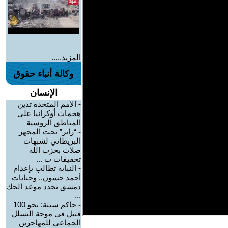
المزيد.....
وكالة أنباء حقوق
الإنسان
-
الأمم المتحدة تدين
هجمات أوكرانيا على
المناطق الروسية
-
“زاير” تحت المجهر
البريطاني لشبهات
صلات بحزب الله
تحقيقات ب ...
-
النيابة تطالب بإعدام
أحمد حسون.. وجنايات
دمشق تحدد موعد الحك
...
-
حاكم سبتة: نحو 100
قتيل في موجة التسلل
الجماعي للمهاجرين