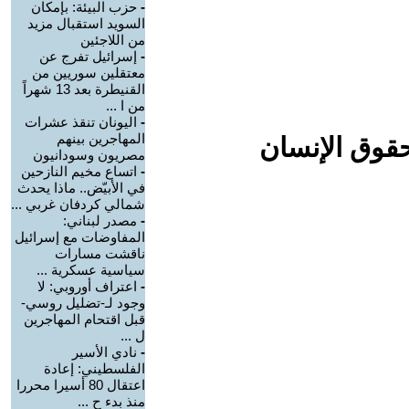
-
حزب البيئة: بإمكان
السويد استقبال مزيد
من اللاجئين
-
إسرائيل تفرج عن
معتقلين سوريين من
القنيطرة بعد 13 شهراً
من ا ...
-
اليونان تنقذ عشرات
المهاجرين بينهم
حقوق الإنسان
مصريون وسودانيون
-
اتساع مخيم النازحين
في الأبيّض.. ماذا يحدث
شمالي كردفان غربي ...
-
مصدر لبناني:
المفاوضات مع إسرائيل
ناقشت مسارات
سياسية عسكرية ...
-
اعتراف أوروبي: لا
وجود لـ-تضليل روسي-
قبل اقتحام المهاجرين
ل ...
-
نادي الأسير
الفلسطيني: إعادة
اعتقال 80 أسيرا محررا
منذ بدء ح ...