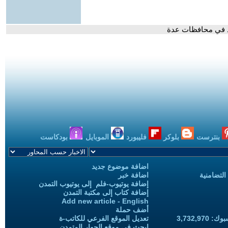
اد في محافظات عدة
بنترست
بلوكر
فليبورد
الموبايل
بودكاست
اضافة موضوع جديد
التضامنية
اضافة خبر
إضافة يوتيوب-فلم إلى يوتيوب التمدن
إضافة كتاب إلى مكتبة التمدن
Add new article - English
أضف حملة
3,732,97
تعديل الموقع الفرعي للكاتب-ة
ابحث في موقع الحوار المتمدن