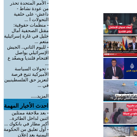
-
الأمم المتحدة تحذر
من عودة نشاط -
داعش- على خلفية
التحولات ا ...
-
منظمات حقوقية:
مقتل الصحفية آمال
خليل في غارة إسرائيلية
متعم ...
-
لليوم الثاني.. الجيش
الإسرائيلي يواصل
اقتحام قلنديا ويصعّد ع
...
-
تحولات السياسة
الأميركية تتيح فرصة
لتعزيز حق الفلسطينيين
في ...
المزيد.....
احدث الأخبار المهمة
-
بعد ملاحقة ممثلين
اثنين لداخل الطائرة..
أكبر مطار في بانكوك ...
-
أول تعليق من الحكومة
اليمنية بعد إعلان