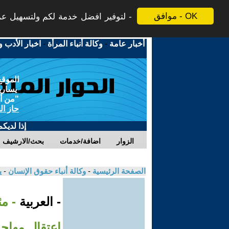
موافق - OK
لتوفير افضل خدمة لكم ولتسهيل عملي
أخبار عامة
-
وكالة أنباء المرأة
-
اخبار الأدب و
الموقع
يسارية
"من أج
حاز ال
إذا لديك
الزوار
اضافة/خدمات
بحث/الارشيف
الصفحة الرئيسية
-
وكالة أنباء حقوق الإنسان
-
ي
- العربية
- م
اعتقال مهاج