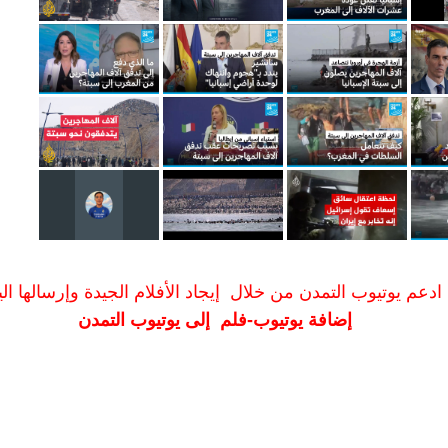
ادعم يوتيوب التمدن من خلال إيجاد الأفلام الجيدة وإرسالها الين
إضافة يوتيوب-فلم إلى يوتيوب التمدن