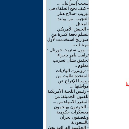
بسبب إسرائيل. ...
-
كيف نجح الحلفاء في
تهريب -سلاح هتلر
العجيب- من بولندا
المحتل ...
-
الجيش الأمريكي
يتسلم دفعة كبيرة من
صواريخ استخدمت لأول
مرة ف ...
-
-وول ستريت جورنال-:
ترامب يأمر بإجراء
تحقيق بشأن تسريب
معلوم ...
-
-رويترز-: الولايات
المتحدة طلبت من
روسيا الإفراج عن
ا
مواطنها ...
-
رئيس اللجنة الأمريكية
للفنون الجميلة: من
المقرر الانتهاء من ...
-
الحوثيون يهاجمون
معسكرات حكومية
ويقصفون نجران
بالسعودية
-
الحكومة العراقية تحذر