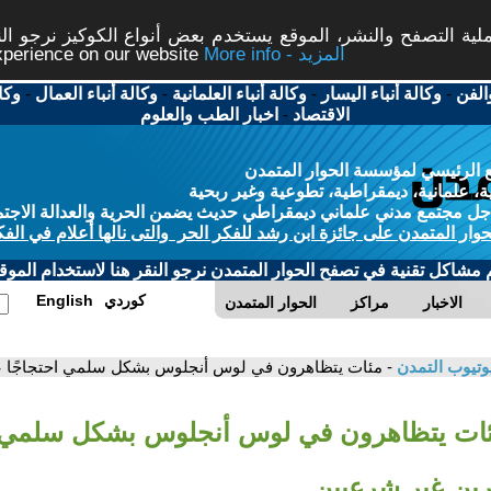
ة التصفح والنشر، الموقع يستخدم بعض أنواع الكوكيز نرجو النق
More info - المزيد
experience on our website
الفن
-
وكالة أنباء اليسار
-
وكالة أنباء العلمانية
-
وكالة أنباء العمال
-
وكا
الاقتصاد
-
اخبار الطب والعلوم
 الرئيسي لمؤسسة الحوار المتمدن
، علمانية، ديمقراطية، تطوعية وغير ربحية
ل مجتمع مدني علماني ديمقراطي حديث يضمن الحرية والعدالة الاجتم
حوار المتمدن على جائزة ابن رشد للفكر الحر والتى نالها أعلام في الفك
م مشاكل تقنية في تصفح الحوار المتمدن نرجو النقر هنا لاستخدام الموقع
كوردي
English
الاخبار
مراكز
الحوار المتمدن
وتيوب التمدن
- مئات يتظاهرون في لوس أنجلوس بشكل سلمي احتجاجًا ع
ئات يتظاهرون في لوس أنجلوس بشكل سلمي ا
رين غير شرعيين