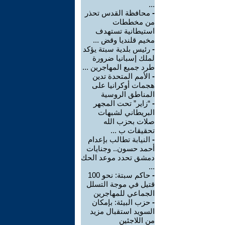
...
-
محافظة القدس تحذر
من مخططات
استيطانية تستهدف
مخيم قلنديا وقض ...
-
رئيس بلدية سبتة يؤكد
لملك إسبانيا ضرورة
طرد جميع المهاجرين ...
-
الأمم المتحدة تدين
هجمات أوكرانيا على
المناطق الروسية
-
“زاير” تحت المجهر
البريطاني لشبهات
صلات بحزب الله
تحقيقات ب ...
-
النيابة تطالب بإعدام
أحمد حسون.. وجنايات
دمشق تحدد موعد الحك
...
-
حاكم سبتة: نحو 100
قتيل في موجة التسلل
الجماعي للمهاجرين
-
حزب البيئة: بإمكان
السويد استقبال مزيد
من اللاجئين