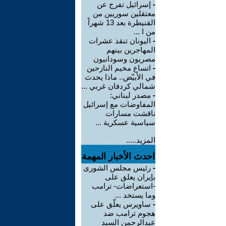
-
إسرائيل تفرج عن
معتقلين سوريين من
القنيطرة بعد 13 شهراً
من ا ...
-
اليونان تنقذ عشرات
المهاجرين بينهم
مصريون وسودانيون
-
اتساع مخيم النازحين
في الأبيّض.. ماذا يحدث
شمالي كردفان غربي ...
-
مصدر لبناني:
المفاوضات مع إسرائيل
ناقشت مسارات
سياسية عسكرية ...
المزيد.....
احدث الأخبار المهمة
-
رئيس مجلس الشورى
بإيران يعلق على
-استعراضات- ترامب
وما يستخد ...
-
ساويرس يعلّق على
هجوم ترامب ضد
عبدالرحمن السيد