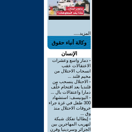
المزيد.....
وكالة أنباء حقوق
الإنسان
-
دمار واسع وعشرات
الاعتقالات عقب
انسحاب الاحتلال من
مخيم قلند ...
-
الاحتلال ينسحب من
قلنديا بعد اقتحام خلّف
دمارا واعتقالات بال ...
-
اليونيسف: استشهاد
300 طفل في غزة جراء
خروقات الاحتلال منذ
وق ...
-
إيطاليا تفكك شبكة
لتهريب المهاجرين بين
الجزائر وسردينيا وفرن