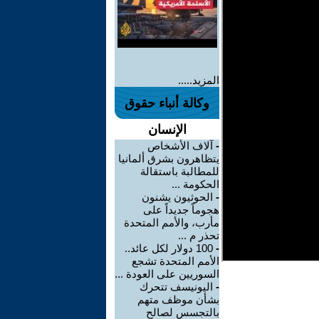
المزيد.....
وكالة أنباء حقوق
الإنسان
-
آلاف الأشخاص
يتظاهرون بشرق ألمانيا
للمطالبة باستقالة
الحكومة ...
-
الحوثيون يشنون
هجوماً جديداً على
مأرب، والأمم المتحدة
تحذر م ...
-
100 دولار لكل عائد..
الأمم المتحدة تشجع
السوريين على العودة ...
-
اليونيسف تتحرك
بشأن موظف متهم
بالتجسس لصالح