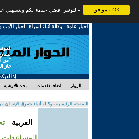
موافق - OK
لتوفير افضل خدمة لكم ولتسهيل عملي
أخبار عامة
-
وكالة أنباء المرأة
-
اخبار الأدب و
الموقع
يسارية
"من أج
حاز ال
إذا لديك
الزوار
اضافة/خدمات
بحث/الارشيف
الصفحة الرئيسية
-
وكالة أنباء حقوق الإنسان
-
ي
- العربية
- ت
المساعدات ال