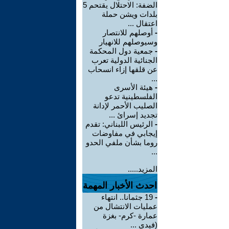
الضفة: الاحتلال يقتحم 5
بلدات ويشن حملة
اعتقال ...
-
أوصلهم للانتصار
وسيوصلهم للانهيار
-
جمعية دول المحكمة
الجنائية الدولية تعرب
عن قلقها إزاء انسحاب
...
-
هيئة الأسرى
الفلسطينية تدعو
الصليب الأحمر لإدانة
تجديد إسرائ ...
-
الرئيس اللبناني: تقدم
إيجابي في مفاوضات
روما بشأن ملفي الحدو
...
المزيد.....
احدث الأخبار المهمة
-
19 جثمانا.. انتهاء
عمليات الانتشال من
عمارة -كرم- بغزة
(فيدي ...