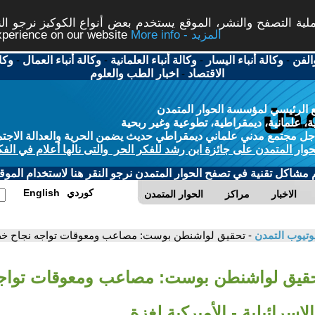
ة التصفح والنشر، الموقع يستخدم بعض أنواع الكوكيز نرجو النق
More info - المزيد
experience on our website
الفن
-
وكالة أنباء اليسار
-
وكالة أنباء العلمانية
-
وكالة أنباء العمال
-
وكا
الاقتصاد
-
اخبار الطب والعلوم
 الرئيسي لمؤسسة الحوار المتمدن
، علمانية، ديمقراطية، تطوعية وغير ربحية
ل مجتمع مدني علماني ديمقراطي حديث يضمن الحرية والعدالة الاجتم
حوار المتمدن على جائزة ابن رشد للفكر الحر والتى نالها أعلام في الفك
م مشاكل تقنية في تصفح الحوار المتمدن نرجو النقر هنا لاستخدام الموقع
كوردي
English
الاخبار
مراكز
الحوار المتمدن
وتيوب التمدن
- تحقيق لواشنطن بوست: مصاعب ومعوقات تواجه نجاح خطة ا
حقيق لواشنطن بوست: مصاعب ومعوقات تواج
إسرائيلية - الأميركية لغزة