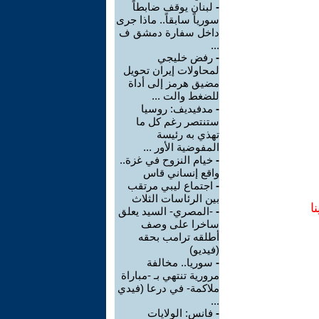
-
لبنان يوقف ضابطاً
سورياً سابقاً.. ماذا جرى
داخل سفارة دمشق ف
...
-
رفض خليجي
لمحاولات إيران تحويل
مضيق هرمز إلى أداة
للضغط والت ...
-
مدفيديف: روسيا
ستنتصر رغم كل ما
تهذي به رئيسة
المفوضية الأور ...
-
خيام النزوح في غزة..
واقع إنساني قاس
-
اجتماع ليبي مرتقب
بين الرئاسات الثلاث
ا
-
-المصري- السيد يعلق
ساخرا على وصف
أطلقه ترامب بحقه
(فيديو)
-
سوريا.. مخالفة
مرورية تنتهي بـ -مباراة
ملاكمة- في درعا (فيدي
...
-
فانس: الولايات