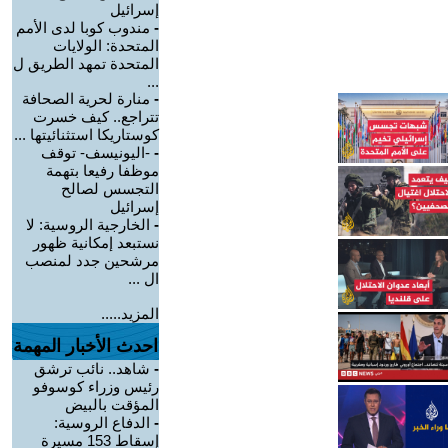
إسرائيل
-
مندوب كوبا لدى الأمم
المتحدة: الولايات
المتحدة تمهد الطريق ل
...
-
منارة لحرية الصحافة
تتراجع.. كيف خسرت
كوستاريكا استثنائيتها ...
-
-اليونيسف- توقف
موظفا رفيعا بتهمة
التجسس لصالح
إسرائيل
-
الخارجية الروسية: لا
نستبعد إمكانية ظهور
مرشحين جدد لمنصب
ال ...
المزيد.....
احدث الأخبار المهمة
-
شاهد.. نائب ترشق
رئيس وزراء كوسوفو
المؤقت بالبيض
-
الدفاع الروسية:
إسقاط 153 مسيرة