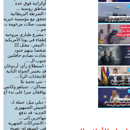
أوكرانية فوق عدة
مناطق روسية ...
-
الشرطة البريطانية
تحقق مع مؤسسة خيرية
بسبب صلات مزعومة بـ-
حم ...
-
مصرع طياري مروحية
إطفاء في يوتا الأمريكية
-
النيجر.. مقتل 22
شخصا بينهم جنود
بحادث تصادم حافلتين
جنوب ال ...
-
استطلاع رأي: أردوغان
قد يخسر الجولة الثانية
للانتخابات الرئا ...
-
-بنى تحتية بلا
مساكن-.. نتنياهو وكاتس
يوافقان سرا على بدء أع
...
-
ديلي ميل: حملة لـ-
الجيش الجمهوري
الجديد- قد تدفع
مهاجرين إلى ...
-
الاشتراكات الشهرية
في -إنستغرام- تصبح