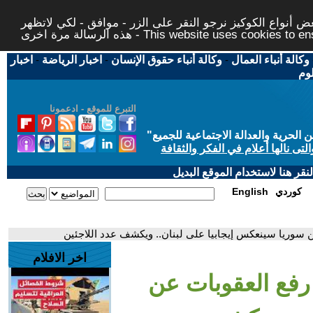
 أنواع الكوكيز نرجو النقر على الزر - موافق - لكي لاتظهر
This website uses cookies to ensure you ge
وكالة أنباء العمال
-
وكالة أنباء حقوق الإنسان
-
اخبار الرياضة
-
اخبار
لوم
التبرع للموقع - ادعمونا
حرية والعدالة الاجتماعية للجميع
"
تى نالها أعلام في الفكر والثقافة
قر هنا لاستخدام الموقع البديل
كوردي
English
عن سوريا سينعكس إيجابيا على لبنان.. ويكشف عدد اللاجئين
اخر الافلام
 رفع العقوبات عن