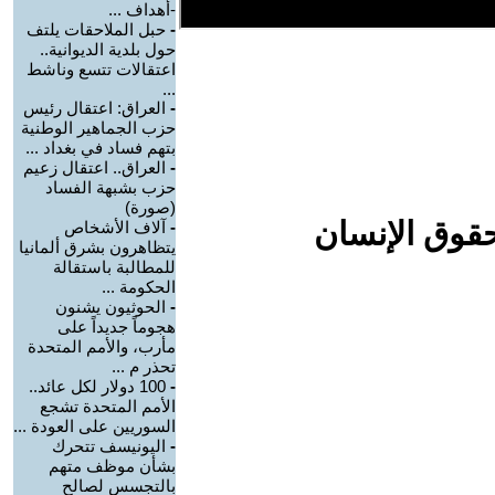
-أهداف ...
-
حبل الملاحقات يلتف
حول بلدية الديوانية..
اعتقالات تتسع وناشط
...
-
العراق: اعتقال رئيس
حزب الجماهير الوطنية
بتهم فساد في بغداد ...
-
العراق.. اعتقال زعيم
حزب بشبهة الفساد
(صورة)
حقوق الإنسان
-
آلاف الأشخاص
يتظاهرون بشرق ألمانيا
للمطالبة باستقالة
الحكومة ...
-
الحوثيون يشنون
هجوماً جديداً على
مأرب، والأمم المتحدة
تحذر م ...
-
100 دولار لكل عائد..
الأمم المتحدة تشجع
السوريين على العودة ...
-
اليونيسف تتحرك
بشأن موظف متهم
بالتجسس لصالح