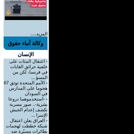
المزيد.....
وكالة أنباء حقوق
الإنسان
-
اعتقال المئات على
خلفية حرائق الغابات
في فرنسا، لكن من
المسؤ ...
-
الأمم المتحدة توثق 67
هجوما على المدارس
في السودان
-
-استخدموهما دروعا
بشرية-.. صور مسربة
تكشف إعدام الجيش
الإسرا ...
-
العراق يعلن اعتقال
شبكة خططت لهجمات
بطائرات مسيّرة ضد